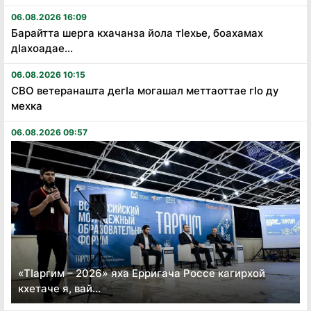
06.08.2026 16:09
Барайтта шерга кхачанза йола тӏехье, боахамах
дӏахоадае...
06.08.2026 10:15
СВО ветеранашта дегӏа могашал меттаоттае гӏо ду
мехка
06.08.2026 09:57
«Тӏаргим – 2026» яха Ерригача Россе кагирхой
кхетаче я, вай...