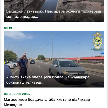
Бахархой латкъарах, Наьсарера экологи толхаераш
меттадоаладир...
09:13
«Сунт» яхача операцега гӏолла, наькъашкара
бокъонаш телхаеш...
06.08.2026 20:37
Магасе хьем боацача штаба кхетаче дӏайихьар
Мехкадас