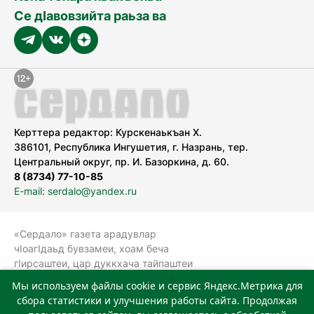
Се дӀавовзийта раьза ва
Керттера редактор: Курскенаькъан Х.
386101, Республика Ингушетия, г. Назрань, тер.
Центральный округ, пр. И. Базоркина, д. 60.
8 (8734) 77-10-85
E-mail: serdalo@yandex.ru
«Сердало» газета арадувлар
чIоагIдаьд бувзамеи, хоам беча
гIирсаштеи, цар дуккхача тайпаштеи
тIахьожам лоаттабеча Федеральни
Мы используем файлы cookie и сервис Яндекс.Метрика для
болхлоша (Роскомнадзор).
сбора статистики и улучшения работы сайта. Продолжая
Реестровая запись СМИ: ЭЛ № ФС 77-