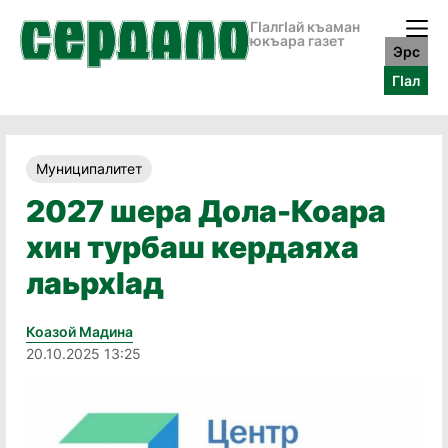
ГӀалгӀай къаман
юкъара газет
Эрс
ГӀал
Муниципалитет
2027 шера Дола-Коара
хин турбаш кердаяха
лаьрхӏад
Коазой Мадина
20.10.2025 13:25