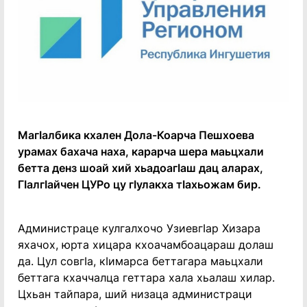
Магӏалбика кхален Дола-Коарча Пешхоева
урамах бахача наха, карарча шера маьцхали
бетта денз шоай хий хьадоагӏаш дац аларах,
Гӏалгӏайчен ЦУРо цу гӏулакха тӏахьожам бир.
Администраце кулгалхочо Узиевгӏар Хизара
яхачох, юрта хицара кхоачамбоацараш долаш
да. Цул совгӏа, кӏимарса беттагара маьцхали
беттага кхаччалца геттара хала хьалаш хилар.
Цхьан тайпара, ший низаца администраци