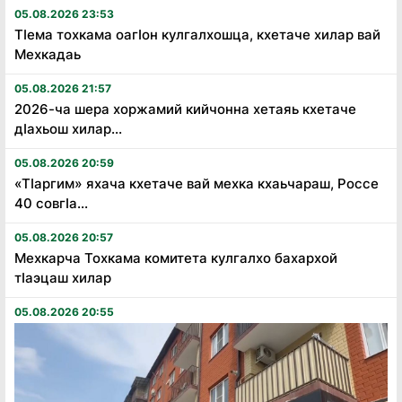
05.08.2026 23:53
Тӏема тохкама оагӏон кулгалхошца, кхетаче хилар вай
Мехкадаь
05.08.2026 21:57
2026-ча шера хоржамий кийчонна хетаяь кхетаче
дӏахьош хилар...
05.08.2026 20:59
«Тӏаргим» яхача кхетаче вай мехка кхаьчараш, Россе
40 совгӏа...
05.08.2026 20:57
Мехкарча Тохкама комитета кулгалхо бахархой
тӏаэцаш хилар
05.08.2026 20:55