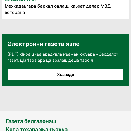
Мехкадаьгара баркал оалаш, каьхат делар МВД
ветерана
Электронни газета язле
(PDF) кӀира цкъа арадувла къаман юкъара «Сердало»
газет, цӀагӀара ара ца воалаш деша таро я
Хьаязде
Газета белгалонаш
Кепа тохара хьакъехьа