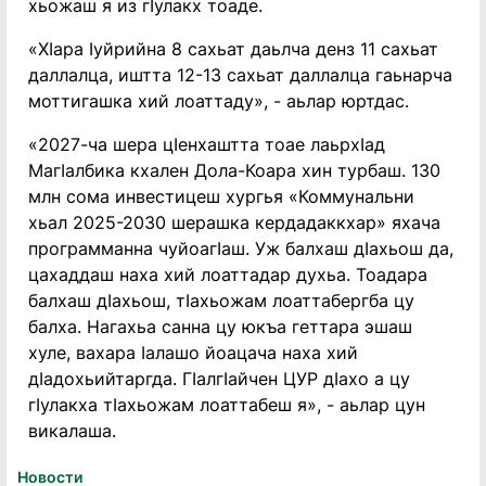
хьожаш я из гӏулакх тоаде.
«Хӏара ӏуйрийна 8 сахьат даьлча денз 11 сахьат
даллалца, иштта 12-13 сахьат даллалца гаьнарча
моттигашка хий лоаттаду», - аьлар юртдас.
«2027-ча шера цӏенхаштта тоае лаьрхӏад
Магӏалбика кхален Дола-Коара хин турбаш. 130
млн сома инвестицеш хургья «Коммунальни
хьал 2025-2030 шерашка кердадаккхар» яхача
программанна чуйоагӏаш. Уж балхаш дӏахьош да,
цахаддаш наха хий лоаттадар духьа. Тоадара
балхаш дӏахьош, тӏахьожам лоаттабергба цу
балха. Нагахьа санна цу юкъа геттара эшаш
хуле, вахара ӏалашо йоацача наха хий
дӏадохьийтаргда. Гӏалгӏайчен ЦУР дӏахо а цу
гӏулакха тӏахьожам лоаттабеш я», - аьлар цун
викалаша.
Новости