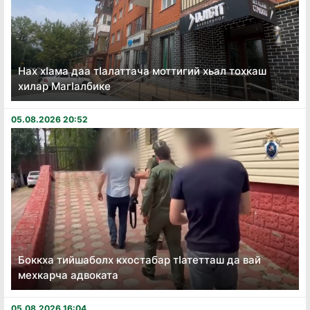
Нах хӏама даа тӏалаттача моттигий хьал тохкаш
хилар Магӏалбике
05.08.2026 20:52
Боккха тийшаболх кхостабар тӏатетташ да вай
мехкарча адвоката
05.08.2026 16:04