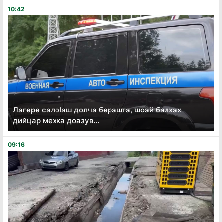
10:42
Лагере салоӏаш долча берашта, шоай балхах
дийцар мехка доазув...
09:16