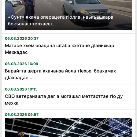
«Сунт» яхача операцега гӏолла, наькъашкара
бокъонаш телхаеш...
06.08.2026 20:37
Магасе хьем боацача штаба кхетаче дӏайихьар
Мехкадас
06.08.2026 16:09
Барайтта шерга кхачанза йола тӏехье, боахамах
дӏахоадае...
06.08.2026 10:15
СВО ветеранашта дегӏа могашал меттаоттае гӏо ду
мехка
06.08.2026 09:57