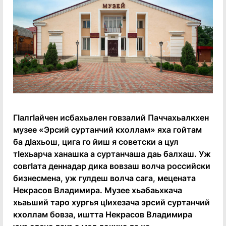
ГӏалгӀайчен исбахьален говзалий Паччахьалкхен
музее «Эрсий суртанчий кхоллам» яха гойтам
ба дӀахьош, цига го йиш я советски а цул
тӀехьарча ханашка а суртанчаша даь балхаш. Уж
совгӀата деннадар дика вовзаш волча российски
бизнесмена, уж гулдеш волча сага, мецената
Некрасов Владимира. Музее хьабаьхкача
хьаьший таро хургья цӀихезача эрсий суртанчий
кхоллам бовза, иштта Некрасов Владимира