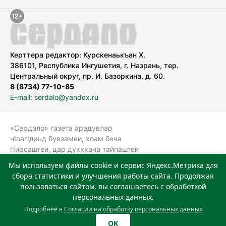
Керттера редактор: Курскенаькъан Х.
386101, Республика Ингушетия, г. Назрань, тер.
Центральный округ, пр. И. Базоркина, д. 60.
8 (8734) 77-10-85
E-mail: serdalo@yandex.ru
«Сердало» газета арадувлар
чIоагIдаьд бувзамеи, хоам беча
гIирсаштеи, цар дуккхача тайпаштеи
тIахьожам лоаттабеча Федеральни
Мы используем файлы cookie и сервис Яндекс.Метрика для
болхлоша (Роскомнадзор).
сбора статистики и улучшения работы сайта. Продолжая
Реестровая запись СМИ: ЭЛ № ФС 77-
пользоваться сайтом, вы соглашаетесь с обработкой
78323 от 15.05.2020 г. Учредитель:
персональных данных.
Государственное автономное
Подробнее в
Согласии на обработку персональных данных
учреждение «Издательский дом
OK
«Сердало»