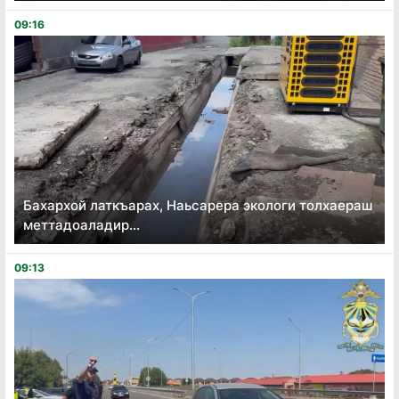
09:16
Бахархой латкъарах, Наьсарера экологи толхаераш
меттадоаладир...
09:13