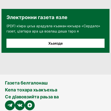
Электронни газета язле
(PDF) кӀира цкъа арадувла къаман юкъара «Сердало»
газет, цӀагӀара ара ца воалаш деша таро я
Хьаязде
Газета белгалонаш
Кепа тохара хьакъехьа
Се дӀавовзийта раьза ва