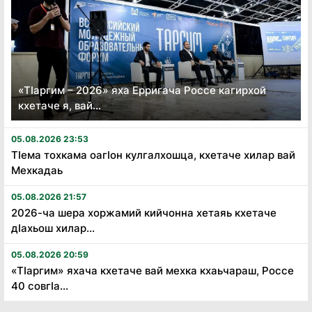
«Тӏаргим – 2026» яха Ерригача Россе кагирхой
кхетаче я, вай...
05.08.2026 23:53
Тӏема тохкама оагӏон кулгалхошца, кхетаче хилар вай
Мехкадаь
05.08.2026 21:57
2026-ча шера хоржамий кийчонна хетаяь кхетаче
дӏахьош хилар...
05.08.2026 20:59
«Тӏаргим» яхача кхетаче вай мехка кхаьчараш, Россе
40 совгӏа...