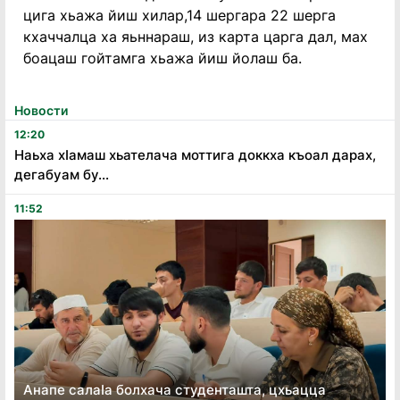
цига хьажа йиш хилар,14 шергара 22 шерга
кхаччалца ха яьннараш, из карта царга дал, мах
боацаш гойтамга хьажа йиш йолаш ба.
Новости
12:20
Наьха хӏамаш хьателача моттига доккха къоал дарах,
дегабуам бу...
11:52
Анапе салаӏа болхача студенташта, цхьацца