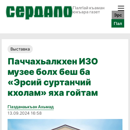
ГӀалгӀай къаман
юкъара газет
Эрс
ГӀал
Выставка
Паччахьалкхен ИЗО
музее болх беш ба
«Эрсий суртанчий
кхолам» яха гойтам
Гӏазданаькъан Ахьмад
13.09.2024 16:58