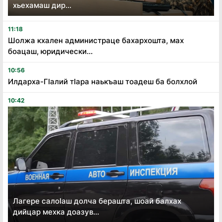
хьехамаш дир...
11:18
Шолжа кхален администраце бахархошта, мах
боацаш, юридически...
10:56
Илдарха-Гӏалий тӏара наькъаш тоадеш ба болхлой
10:42
Лагере салоӏаш долча берашта, шоай балхах
дийцар мехка доазув...