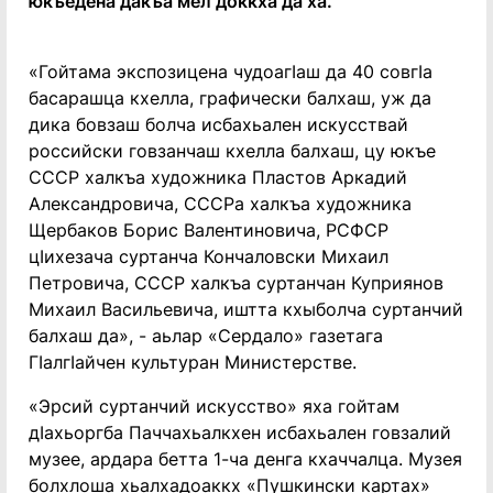
юкъедена дакъа мел доккха да ха.
«Гойтама экспозицена чудоагӀаш да 40 совгӀа
басарашца кхелла, графически балхаш, уж да
дика бовзаш болча исбахьален искусствай
российски говзанчаш кхелла балхаш, цу юкъе
СССР халкъа художника Пластов Аркадий
Александровича, СССРа халкъа художника
Щербаков Борис Валентиновича, РСФСР
цӀихезача суртанча Кончаловски Михаил
Петровича, СССР халкъа суртанчан Куприянов
Михаил Васильевича, иштта кхыболча суртанчий
балхаш да», - аьлар «Сердало» газетага
ГӏалгӀайчен культуран Министерстве.
«Эрсий суртанчий искусство» яха гойтам
дӀахьоргба Паччахьалкхен исбахьален говзалий
музее, ардара бетта 1-ча денга кхаччалца. Музея
болхлоша хьалхадоаккх «Пушкински картах»