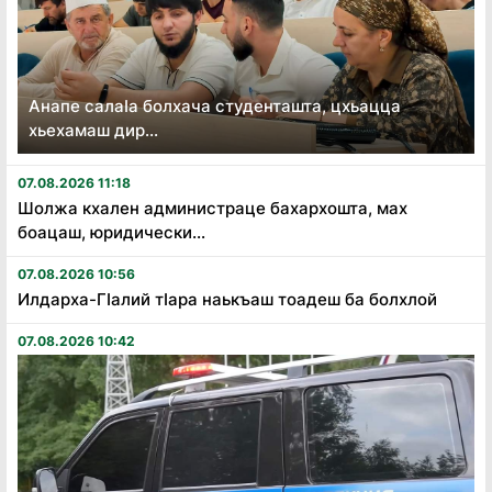
Анапе салаӏа болхача студенташта, цхьацца
хьехамаш дир...
07.08.2026 11:18
Шолжа кхален администраце бахархошта, мах
боацаш, юридически...
07.08.2026 10:56
Илдарха-Гӏалий тӏара наькъаш тоадеш ба болхлой
07.08.2026 10:42