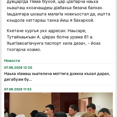
дувцаргда тӀема бӀухой, цар цӀагӀарча наьха
хьашташ кхоачашдеш дӀабахьа безача балхах.
Ӏаьдалгара шоашта малагӀа новкъостал да, иштта
кхыдола хаттараш тахка йиш я бахархой.
Кхетаче хургья укх адресах: Наьсаре,
Тутайнаькъан А. цӀерах болча урама 81 а.
ХьатӀавоагӀачунга паспорт хила деза», - йоах
тхогарча хоамо.
Новости
07.08.2026 12:20
Наьха хӏамаш хьателача моттига доккха къоал дарах,
дегабуам бу...
07.08.2026 11:52