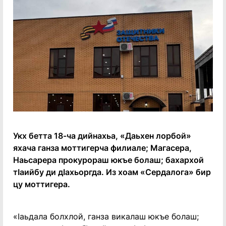
Укх бетта 18-ча дийнахьа, «Даьхен лорбой»
яхача ганза моттигерча филиале; Магасера,
Наьсарера прокурораш юкъе болаш; бахархой
тӀаийбу ди дӀахьоргда. Из хоам «Сердалога» бир
цу моттигера.
«Ӏаьдала болхлой, ганза викалаш юкъе болаш;