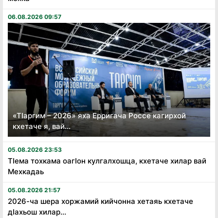
06.08.2026 09:57
«Тӏаргим – 2026» яха Ерригача Россе кагирхой
кхетаче я, вай...
05.08.2026 23:53
Тӏема тохкама оагӏон кулгалхошца, кхетаче хилар вай
Мехкадаь
05.08.2026 21:57
2026-ча шера хоржамий кийчонна хетаяь кхетаче
дӏахьош хилар...