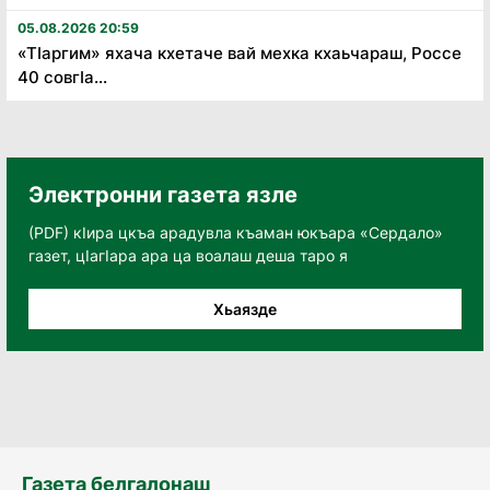
05.08.2026 20:59
«Тӏаргим» яхача кхетаче вай мехка кхаьчараш, Россе
40 совгӏа...
Электронни газета язле
(PDF) кӀира цкъа арадувла къаман юкъара «Сердало»
газет, цӀагӀара ара ца воалаш деша таро я
Хьаязде
Газета белгалонаш