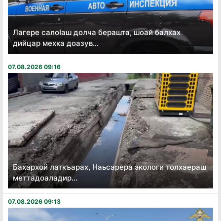
Лагере салоӏаш долча берашта, шоай балхах
дийцар мехка доазув...
07.08.2026 09:16
Бахархой латкъарах, Наьсарера экологи толхаераш
меттадоаладир...
07.08.2026 09:13