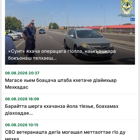
«Сунт» яхача операцега гӏолла, наькъашкара
бокъонаш телхаеш...
06.08.2026 20:37
Магасе хьем боацача штаба кхетаче дӏайихьар
Мехкадас
06.08.2026 16:09
Барайтта шерга кхачанза йола тӏехье, боахамах
дӏахоадае...
06.08.2026 10:15
СВО ветеранашта дегӏа могашал меттаоттае гӏо ду
мехка