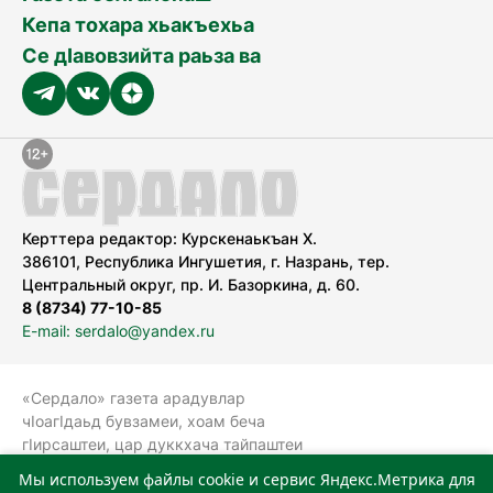
Кепа тохара хьакъехьа
Се дӀавовзийта раьза ва
Керттера редактор: Курскенаькъан Х.
386101, Республика Ингушетия, г. Назрань, тер.
Центральный округ, пр. И. Базоркина, д. 60.
8 (8734) 77-10-85
E-mail: serdalo@yandex.ru
«Сердало» газета арадувлар
чIоагIдаьд бувзамеи, хоам беча
гIирсаштеи, цар дуккхача тайпаштеи
тIахьожам лоаттабеча Федеральни
Мы используем файлы cookie и сервис Яндекс.Метрика для
болхлоша (Роскомнадзор).