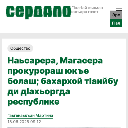
ГӀалгӀай къаман
юкъара газет
Эрс
ГӀал
Общество
Наьсарера, Магасера
прокурораш юкъе
болаш; бахархой тӀаийбу
ди дӀахьоргда
республике
Гаьгенаькъан Мартина
18.06.2025 09:12