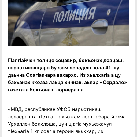
ГӏалгӀайчен полице соцавир, бокъонах доацаш,
наркотикашцара бувзам леладеш вола 41 шу
даьнна СоагӀапчара вахархо. Из хьалхагӀа а цу
бахьанах кхозза лаьца хиннав, аьлар «Сердало»
газетага бокъонаш лораераша.
«МВД, республикан УФСБ наркотикаш
лелаерашта тӀехьа тӀахьожам лоаттабара йолча
Урхаллен болхлоша, цун цӀагӀа чухьежачул
тӀехьагӀа 1 кг совгӀа героин яьккхар, из