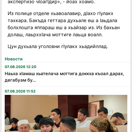
экспертизо чӀоагӀдир», - йоах хоамо.
Из полице отделе хьавоалавир, дӀахо гӀулакх
тахкара. Бакъда геттара духьале еш а Ӏаьдала
болхлошта яппараш еш а хьайзар из. Из бахьан
долаш, лаьрххӀача моттиге лаьца воалл.
Цун духьала уголовни гӀулакх хьадийллад.
Новости
07.08.2026 12:20
Наьха хӏамаш хьателача моттига доккха къоал дарах,
дегабуам бу...
07.08.2026 11:52