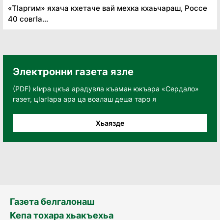
«Тӏаргим» яхача кхетаче вай мехка кхаьчараш, Россе
40 совгӏа...
Электронни газета язле
(PDF) кӀира цкъа арадувла къаман юкъара «Сердало»
газет, цӀагӀара ара ца воалаш деша таро я
Хьаязде
Газета белгалонаш
Кепа тохара хьакъехьа