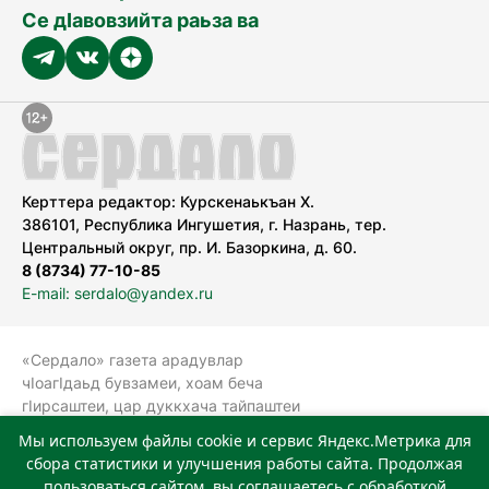
Се дӀавовзийта раьза ва
Керттера редактор: Курскенаькъан Х.
386101, Республика Ингушетия, г. Назрань, тер.
Центральный округ, пр. И. Базоркина, д. 60.
8 (8734) 77-10-85
E-mail: serdalo@yandex.ru
«Сердало» газета арадувлар
чIоагIдаьд бувзамеи, хоам беча
гIирсаштеи, цар дуккхача тайпаштеи
тIахьожам лоаттабеча Федеральни
Мы используем файлы cookie и сервис Яндекс.Метрика для
болхлоша (Роскомнадзор).
сбора статистики и улучшения работы сайта. Продолжая
Реестровая запись СМИ: ЭЛ № ФС 77-
пользоваться сайтом, вы соглашаетесь с обработкой