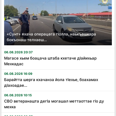
«Сунт» яхача операцега гӏолла, наькъашкара
бокъонаш телхаеш...
06.08.2026 20:37
Магасе хьем боацача штаба кхетаче дӏайихьар
Мехкадас
06.08.2026 16:09
Барайтта шерга кхачанза йола тӏехье, боахамах
дӏахоадае...
06.08.2026 10:15
СВО ветеранашта дегӏа могашал меттаоттае гӏо ду
мехка