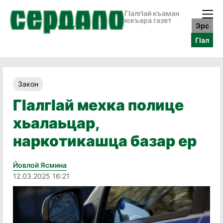
ГӀалгӀай къаман
юкъара газет
Эрс
ГӀал
Закон
ГӏалгӀай мехка полице
хьалаьцар,
наркотикашца базар ер
Йовлой Ясмина
12.03.2025 16:21