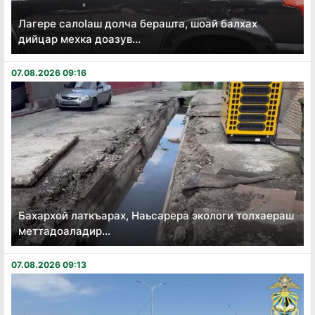
Лагере салоӏаш долча берашта, шоай балхах
дийцар мехка доазув...
07.08.2026 09:16
Бахархой латкъарах, Наьсарера экологи толхаераш
меттадоаладир...
07.08.2026 09:13