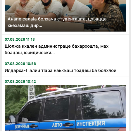
Анапе салаӏа болхача студенташта, цхьацца
хьехамаш дир...
07.08.2026 11:18
Шолжа кхален администраце бахархошта, мах
боацаш, юридически...
07.08.2026 10:56
Илдарха-Гӏалий тӏара наькъаш тоадеш ба болхлой
07.08.2026 10:42