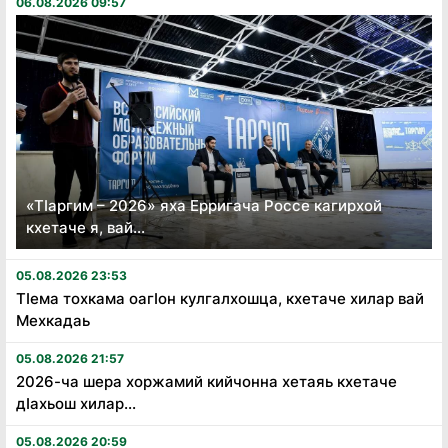
06.08.2026 09:57
«Тӏаргим – 2026» яха Ерригача Россе кагирхой
кхетаче я, вай...
05.08.2026 23:53
Тӏема тохкама оагӏон кулгалхошца, кхетаче хилар вай
Мехкадаь
05.08.2026 21:57
2026-ча шера хоржамий кийчонна хетаяь кхетаче
дӏахьош хилар...
05.08.2026 20:59