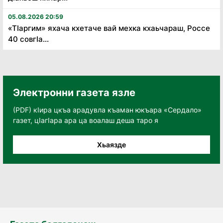
05.08.2026 20:59
«Тӏаргим» яхача кхетаче вай мехка кхаьчараш, Россе
40 совгӏа...
Электронни газета язле
(PDF) кӀира цкъа арадувла къаман юкъара «Сердало»
газет, цӀагӀара ара ца воалаш деша таро я
Хьаязде