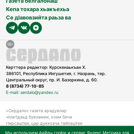
Газета белгалонаш
Кепа тохара хьакъехьа
Се дӀавовзийта раьза ва
Керттера редактор: Курскенаькъан Х.
386101, Республика Ингушетия, г. Назрань, тер.
Центральный округ, пр. И. Базоркина, д. 60.
8 (8734) 77-10-85
E-mail: serdalo@yandex.ru
«Сердало» газета арадувлар
чIоагIдаьд бувзамеи, хоам беча
гIирсаштеи, цар дуккхача тайпаштеи
тIахьожам лоаттабеча Федеральни
Мы используем файлы cookie и сервис Яндекс.Метрика для