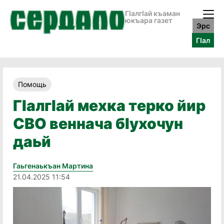
ГӀалгӀай къаман
юкъара газет
Эрс
ГӀал
Помощь
ГӀалгӀай мехка терко йир
СВО веннача бӀухочун
даьй
Гаьгенаькъан Мартина
21.04.2025 11:54