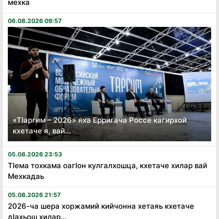
мехка
06.08.2026 09:57
«Тӏаргим – 2026» яха Ерригача Россе кагирхой
кхетаче я, вай...
05.08.2026 23:53
Тӏема тохкама оагӏон кулгалхошца, кхетаче хилар вай
Мехкадаь
05.08.2026 21:57
2026-ча шера хоржамий кийчонна хетаяь кхетаче
дӏахьош хилар...