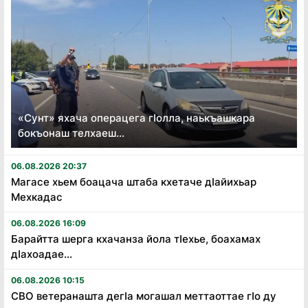
«Сунт» яхача операцега гӏолла, наькъашкара
бокъонаш телхаеш...
06.08.2026 20:37
Магасе хьем боацача штаба кхетаче дӏайихьар
Мехкадас
06.08.2026 16:09
Барайтта шерга кхачанза йола тӏехье, боахамах
дӏахоадае...
06.08.2026 10:15
СВО ветеранашта дегӏа могашал меттаоттае гӏо ду