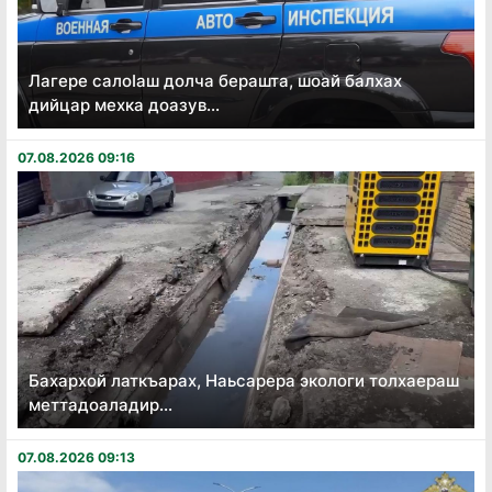
Лагере салоӏаш долча берашта, шоай балхах
дийцар мехка доазув...
07.08.2026 09:16
Бахархой латкъарах, Наьсарера экологи толхаераш
меттадоаладир...
07.08.2026 09:13