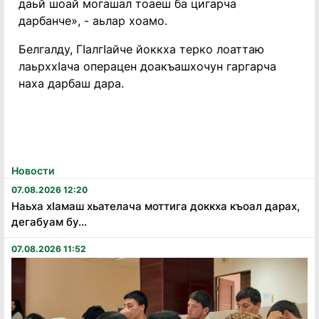
даьй шоай могашал тоаеш ба цигарча
дарбанче», - аьлар хоамо.
Белгалду, ГӀалгӀайче йоккха терко лоаттаю
лаьрххӀача операцен доакъашхочун гаргарча
наха дарбаш дара.
Новости
07.08.2026 12:20
Наьха хӏамаш хьателача моттига доккха къоал дарах,
дегабуам бу...
07.08.2026 11:52