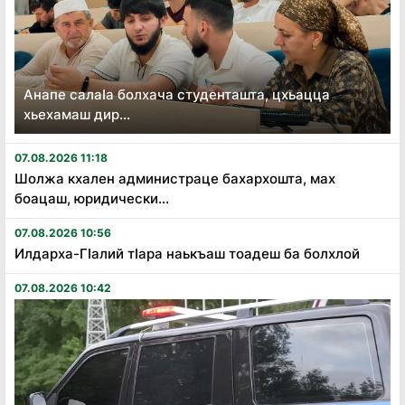
Анапе салаӏа болхача студенташта, цхьацца
хьехамаш дир...
07.08.2026 11:18
Шолжа кхален администраце бахархошта, мах
боацаш, юридически...
07.08.2026 10:56
Илдарха-Гӏалий тӏара наькъаш тоадеш ба болхлой
07.08.2026 10:42