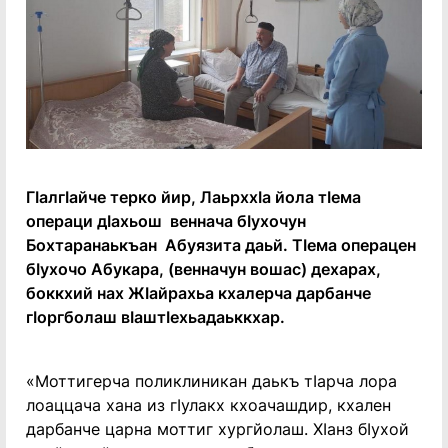
ГӀалгӀайче терко йир, ЛаьрххӀа йола тӀема
операци дӀахьош веннача бӀухочун
Бохтаранаькъан Абуязита даьй. ТӀема операцен
бӀухочо Абукара, (венначун вошас) дехарах,
боккхий нах ЖӀайрахьа кхалерча дарбанче
гӀоргболаш вӀаштӀехьадаьккхар.
«Моттигерча поликлиникан даькъ тӀарча лора
лоаццача хана из гӀулакх кхоачашдир, кхален
дарбанче царна моттиг хургйолаш. ХӀанз бӀухой