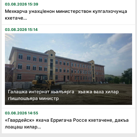
03.08.2026 15:39
Мехкарча унахцӏенон министерствон кулгалхочунца
кхетаче...
03.08.2026 15:14
Галашка интернат хьалъярга хьажа ваха хилар
гӏишлошъяра министр
03.08.2026 14:55
«Гвардейск» яхача Ерригача Россе кхетачене, дакъа
лоацаш хилар...