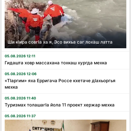
Ши кӏира совгӏа ха я, Эсо вихьа саг лохаш латта
05.08.2026 12:11
Гидашта ховр массахана тохкаш хургда мехка
05.08.2026 12:06
«Тӏаргим» яха Ерригача Россе кхетаче дӏахьоргья
мехка
05.08.2026 11:40
Туризмах толашагӏа йола 11 проект хержар мехка
05.08.2026 11:37