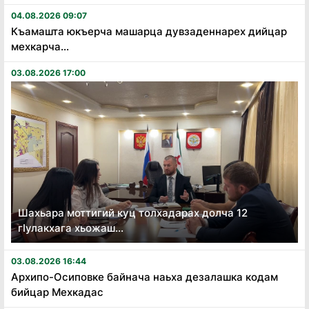
04.08.2026 09:07
Къамашта юкъерча машарца дувзаденнарех дийцар
мехкарча...
03.08.2026 17:00
Шахьара моттигий куц толхадарах долча 12
гӏулакхага хьожаш...
03.08.2026 16:44
Архипо-Осиповке байнача наьха дезалашка кодам
бийцар Мехкадас