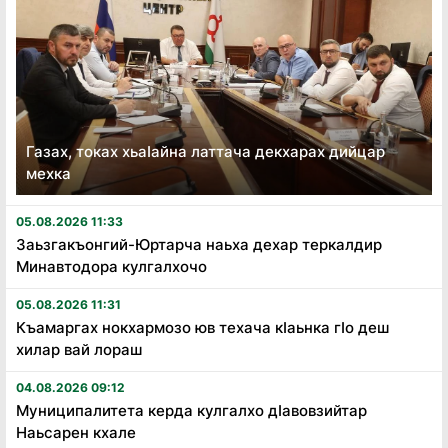
Газах, токах хьаӏайна латтача декхарах дийцар
мехка
05.08.2026 11:33
Заьзгакъонгий-Юртарча наьха дехар теркалдир
Минавтодора кулгалхочо
05.08.2026 11:31
Къамаргах нокхармозо юв техача кӏаьнка гӏо деш
хилар вай лораш
04.08.2026 09:12
Муниципалитета керда кулгалхо дӏавовзийтар
Наьсарен кхале