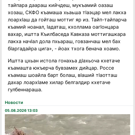
тайпара даараш кийчдеш, мукъамий оазаш
хозаш, СКФО къамаша хьаьша тӏаэцар мел лакха
лоархӏаш да гойташ моттиг яр из. Тайп-тайпарча
къамий ноанал, ӏадаташ, кхоллама оагӏонцара
вахар, иштта Къилбаседа Кавказа моттигашкара
лакха начӏал дола пхьараш, говзанчаш мел бах
бӏаргадайра цига», - йоах тхога бенача хоамо.
Иштта цхьан истола гонахьа дӏахьоча кхетаче
къамашта юкъерча бувзамех дийцар. Россе
къамаш шоайла барт болаш, вӏаший тӏаотташ
дахар лоархӏаме хилар белгалдир кхетаче
гулбеннараша.
Новости
05.08.2026 13:03