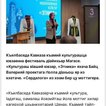
Къилбаседа Кавказа къамий культурашца
ювзаенна фестиваль дӏайихьар Магасе.
«Культураш вӏаший ювзар, «Этника» яхача Байц
Валерияй проектага гӏолла дӏахьош яр из
кхетаче. «Сердалога» из хоам бир цу моттигера.
«Къилбаседа Кавказерча къамий культура,
ӏадаташ, оамалаш йовзийташ йола моттиг хилар
кагирхой цхьанкхетарий Цӏенах. Къамий тайп-