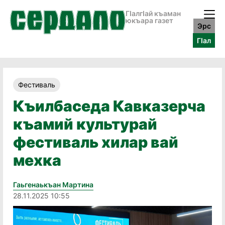
ГӀалгӀай къаман
юкъара газет
Эрс
ГӀал
Фестиваль
Къилбаседа Кавказерча
къамий культурай
фестиваль хилар вай
мехка
Гаьгенаькъан Мартина
28.11.2025 10:55