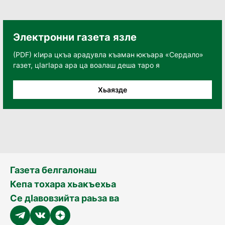
Электронни газета язле
(PDF) кӀира цкъа арадувла къаман юкъара «Сердало»
газет, цӀагӀара ара ца воалаш деша таро я
Хьаязде
Газета белгалонаш
Кепа тохара хьакъехьа
Се дӀавовзийта раьза ва