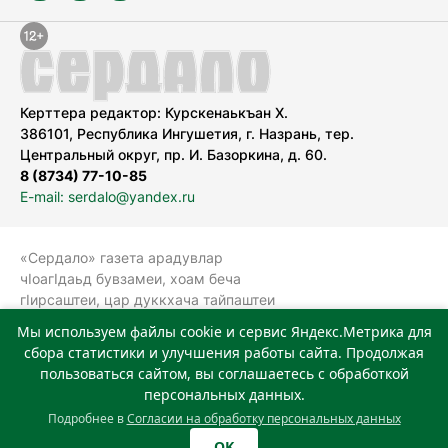
Керттера редактор: Курскенаькъан Х.
386101, Республика Ингушетия, г. Назрань, тер.
Центральный округ, пр. И. Базоркина, д. 60.
8 (8734) 77-10-85
E-mail: serdalo@yandex.ru
«Сердало» газета арадувлар
чIоагIдаьд бувзамеи, хоам беча
гIирсаштеи, цар дуккхача тайпаштеи
тIахьожам лоаттабеча Федеральни
Мы используем файлы cookie и сервис Яндекс.Метрика для
болхлоша (Роскомнадзор).
сбора статистики и улучшения работы сайта. Продолжая
Реестровая запись СМИ: ЭЛ № ФС 77-
пользоваться сайтом, вы соглашаетесь с обработкой
78323 от 15.05.2020 г. Учредитель:
персональных данных.
Государственное автономное
Подробнее в
Согласии на обработку персональных данных
учреждение «Издательский дом
OK
«Сердало»