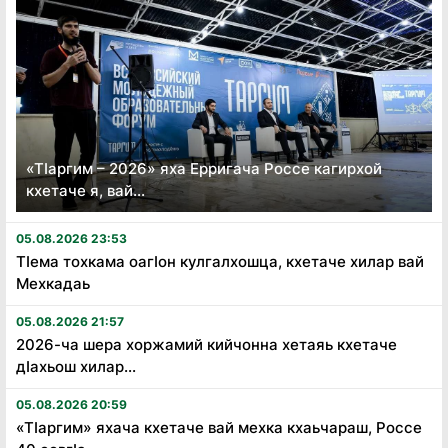
«Тӏаргим – 2026» яха Ерригача Россе кагирхой
кхетаче я, вай...
05.08.2026 23:53
Тӏема тохкама оагӏон кулгалхошца, кхетаче хилар вай
Мехкадаь
05.08.2026 21:57
2026-ча шера хоржамий кийчонна хетаяь кхетаче
дӏахьош хилар...
05.08.2026 20:59
«Тӏаргим» яхача кхетаче вай мехка кхаьчараш, Россе