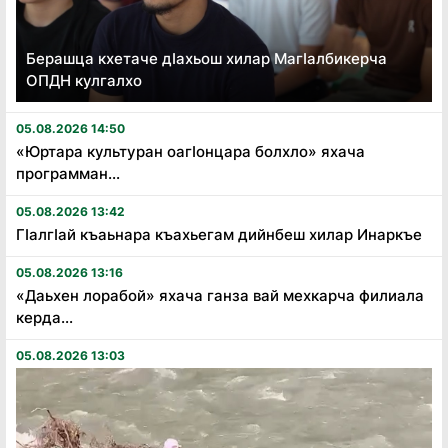
Берашца кхетаче дӏахьош хилар Магӏалбикерча
ОПДН кулгалхо
05.08.2026 14:50
«Юртара культуран оагӏонцара болхло» яхача
программан...
05.08.2026 13:42
Гӏалгӏай къаьнара къахьегам дийнбеш хилар Инаркъе
05.08.2026 13:16
«Даьхен лорабой» яхача ганза вай мехкарча филиала
керда...
05.08.2026 13:03