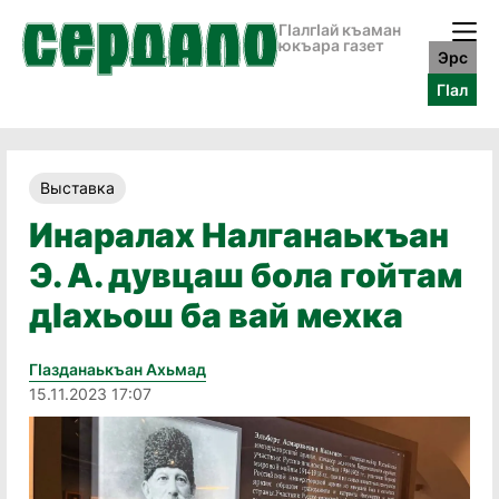
ГӀалгӀай къаман
юкъара газет
Эрс
ГӀал
Выставка
Инаралах Налганаькъан
Э. А. дувцаш бола гойтам
дӀахьош ба вай мехка
Гӏазданаькъан Ахьмад
15.11.2023 17:07