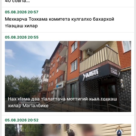
40 совгӏа...
05.08.2026 20:57
Мехкарча Тохкама комитета кулгалхо бахархой
тӏаэцаш хилар
05.08.2026 20:55
Нах хӏама даа тӏалаттача моттигий хьал тохкаш
хилар Магӏалбике
05.08.2026 20:52