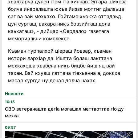
хьалхарча дунен тӀем тӀа хиннав. Эггара цӀихеза
болча инаралашта юкъе йизза моттиг дӀалаьца
саг ва вай мехкахо. Гойтаме хьокха оттадаьд
цун сурташ, вахара никъ бовзийташ дола
каьхаташ», - дийцар «Сердало» газетага
мемориальни комплексе.
Къаман турпалхой цӀераш йовзар, къаман
истори лархӀар да. Иштта болаш лаьттача
мехкахоша хьабена никъ бицбе йиш яц вай
тахан. Вай кхувш латтача тӀехьенна а, доккха
масал хургда цу денал долча нахах.
Новости
10:15
СВО ветеранашта дегӏа могашал меттаоттае гӏо ду
мехка
09:57