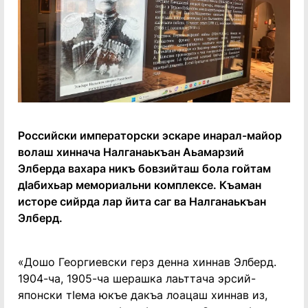
Российски императорски эскаре инарал-майор
волаш хиннача Налганаькъан Аьамарзий
Элберда вахара никъ бовзийташ бола гойтам
дӀабихьар мемориальни комплексе. Къаман
исторе сийрда лар йита саг ва Налганаькъан
Элберд.
«Дошо Георгиевски герз денна хиннав Элберд.
1904-ча, 1905-ча шерашка лаьттача эрсий-
японски тӀема юкъе дакъа лоацаш хиннав из,