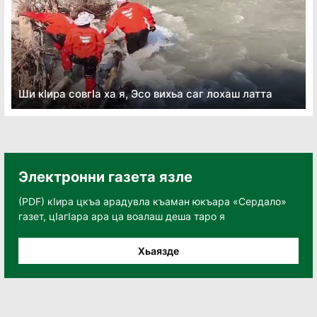
Ши кӏира совгӏа ха я, Эсо вихьа саг лохаш латта
Электронни газета язле
(PDF) кӀира цкъа арадувла къаман юкъара «Сердало»
газет, цӀагӀара ара ца воалаш деша таро я
Хьаязде