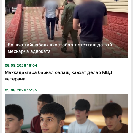
Боккха тийшаболх кхостабар тӏатетташ да вай
мехкарча адвоката
05.08.2026 16:04
Мехкадаьгара баркал оалаш, каьхат делар МВД
ветерана
05.08.2026 15:35