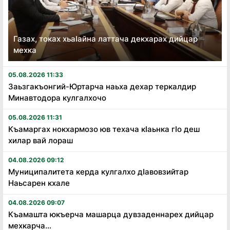
Газах, токах хьаӏайна латтача декхарах дийцар
мехка
05.08.2026 11:33
Заьзгакъонгий-Юртарча наьха дехар теркалдир
Минавтодора кулгалхочо
05.08.2026 11:31
Къамаргах нокхармозо юв техача кӏаьнка гӏо деш
хилар вай лораш
04.08.2026 09:12
Муниципалитета керда кулгалхо дӏавовзийтар
Наьсарен кхале
04.08.2026 09:07
Къамашта юкъерча машарца дувзаденнарех дийцар
мехкарча...