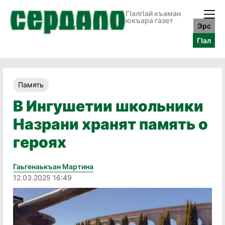
ГӀалгӀай къаман
юкъара газет
Эрс
ГӀал
Память
В Ингушетии школьники
Назрани хранят память о
героях
Гаьгенаькъан Мартина
12.03.2025 16:49