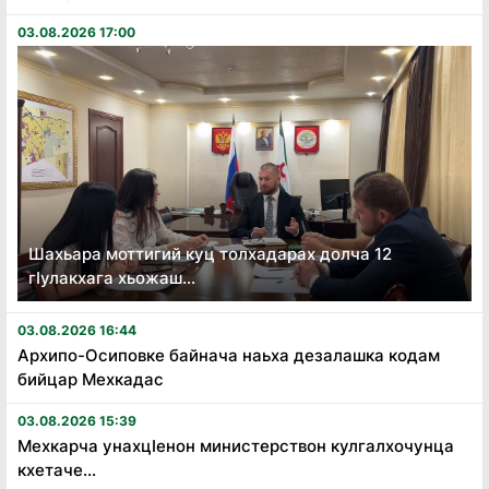
03.08.2026 17:00
Шахьара моттигий куц толхадарах долча 12
гӏулакхага хьожаш...
03.08.2026 16:44
Архипо-Осиповке байнача наьха дезалашка кодам
бийцар Мехкадас
03.08.2026 15:39
Мехкарча унахцӏенон министерствон кулгалхочунца
кхетаче...