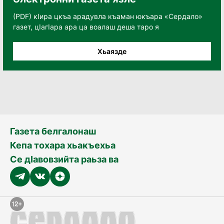
(PDF) кӀира цкъа арадувла къаман юкъара «Сердало»
газет, цӀагӀара ара ца воалаш деша таро я
Хьаязде
Газета белгалонаш
Кепа тохара хьакъехьа
Се дӀавовзийта раьза ва