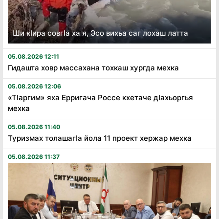
Ши кӏира совгӏа ха я, Эсо вихьа саг лохаш латта
05.08.2026 12:11
Гидашта ховр массахана тохкаш хургда мехка
05.08.2026 12:06
«Тӏаргим» яха Ерригача Россе кхетаче дӏахьоргья
мехка
05.08.2026 11:40
Туризмах толашагӏа йола 11 проект хержар мехка
05.08.2026 11:37