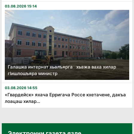
03.08.2026 15:14
Галашка интернат хьалъярга хьажа ваха хилар
гӏишлошъяра министр
03.08.2026 14:55
«Гвардейск» яхача Ерригача Россе кхетачене, дакъа
лоацаш хилар...
Электронни газета язле