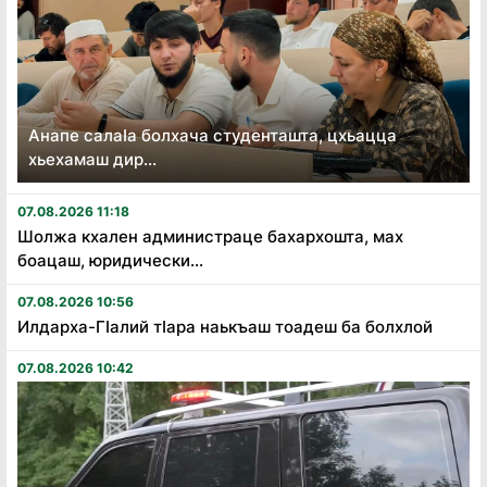
Анапе салаӏа болхача студенташта, цхьацца
хьехамаш дир...
07.08.2026 11:18
Шолжа кхален администраце бахархошта, мах
боацаш, юридически...
07.08.2026 10:56
Илдарха-Гӏалий тӏара наькъаш тоадеш ба болхлой
07.08.2026 10:42