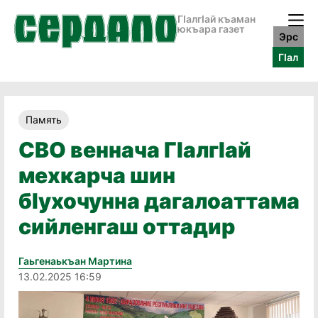
ГӀалгӀай къаман
юкъара газет
Эрс
ГӀал
Память
СВО веннача ГӀалгӀай
мехкарча шин
бӀухочунна дагалоаттама
сийленгаш оттадир
Гаьгенаькъан Мартина
13.02.2025 16:59