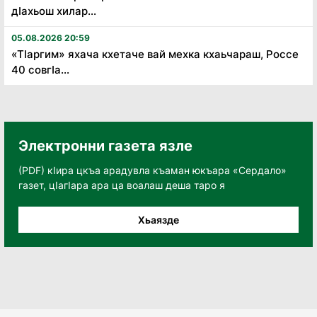
дӏахьош хилар...
05.08.2026 20:59
«Тӏаргим» яхача кхетаче вай мехка кхаьчараш, Россе
40 совгӏа...
Электронни газета язле
(PDF) кӀира цкъа арадувла къаман юкъара «Сердало»
газет, цӀагӀара ара ца воалаш деша таро я
Хьаязде