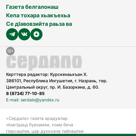
Газета белгалонаш
Кепа тохара хьакъехьа
Се дӀавовзийта раьза ва
Керттера редактор: Курскенаькъан Х.
386101, Республика Ингушетия, г. Назрань, тер.
Центральный округ, пр. И. Базоркина, д. 60.
8 (8734) 77-10-85
E-mail: serdalo@yandex.ru
«Сердало» газета арадувлар
чIоагIдаьд бувзамеи, хоам беча
гIирсаштеи, цар дуккхача тайпаштеи