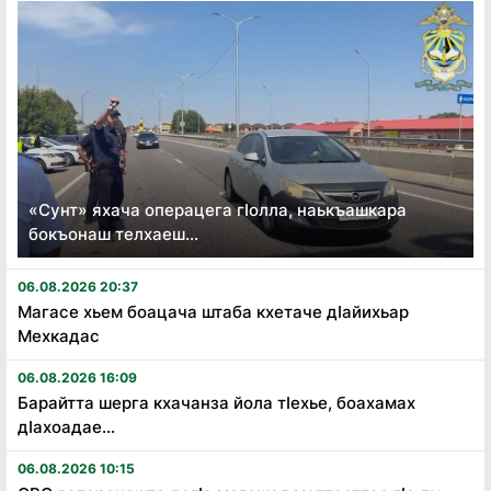
«Сунт» яхача операцега гӏолла, наькъашкара
бокъонаш телхаеш...
06.08.2026 20:37
Магасе хьем боацача штаба кхетаче дӏайихьар
Мехкадас
06.08.2026 16:09
Барайтта шерга кхачанза йола тӏехье, боахамах
дӏахоадае...
06.08.2026 10:15