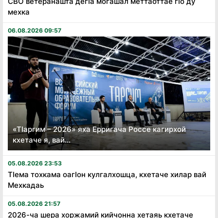
СВО ветеранашта дегӏа могашал меттаоттае гӏо ду
мехка
06.08.2026 09:57
«Тӏаргим – 2026» яха Ерригача Россе кагирхой
кхетаче я, вай...
05.08.2026 23:53
Тӏема тохкама оагӏон кулгалхошца, кхетаче хилар вай
Мехкадаь
05.08.2026 21:57
2026-ча шера хоржамий кийчонна хетаяь кхетаче