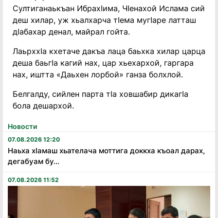
Султиганаькъан ИбрахӀима, ЧӀенахой Ислама сий
деш хилар, уж хьалхарча тӀема мугӀаре латташ
дӀабахар денал, майрал гойта.
ЛаьрххӀа кхетаче дакъа лаца баьхка хилар царца
деша баьгӀа кагий нах, цар хьехархой, гаргара
нах, иштта «Даьхен лорбой» ганза болхлой.
Белгалду, сийлен парта тӀа ховшабир дикагӀа
бола дешархой.
Новости
07.08.2026 12:20
Наьха хӏамаш хьателача моттига доккха къоал дарах,
дегабуам бу...
07.08.2026 11:52