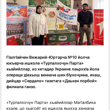
ГӀалгӀайчен Вежарий-Юртарча №10 йолча
юкъерча ишколе «Турпалхочун Парта»
хьайийллар, из хетадир Украине лаьрххӀа йола
операци дӀахьош веннача шин бӀухочунна, яхаш,
дийцар «Сердало» газетага «Даьхен лорбой»
филиала ганзо.
«Турпалхочун Парта» хьайийллар МагӀалбика
кхале, цо хьагойт из ишкола яьккха хиннача