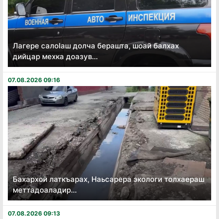
Лагере салоӏаш долча берашта, шоай балхах
дийцар мехка доазув...
07.08.2026 09:16
Бахархой латкъарах, Наьсарера экологи толхаераш
меттадоаладир...
07.08.2026 09:13