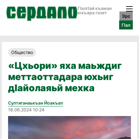
ГӀалгӀай къаман
юкъара газет
Эрс
ГӀал
Общество
«Цхьори» яха маьждиг
меттаоттадара юхьиг
дӀайолаяьй мехка
Султиганаькъан Йоакъап
18.06.2024 10:24