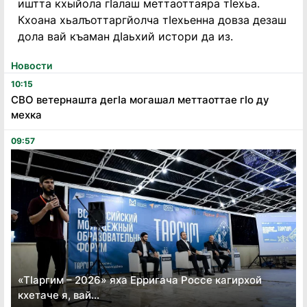
иштта кхыйола гӀалаш меттаоттаяра тӀехьа.
Кхоана хьалъоттаргйолча тӀехьенна довза дезаш
дола вай къаман дӀаьхий истори да из.
Новости
10:15
СВО ветернашта дегӏа могашал меттаоттае гӏо ду
мехка
09:57
«Тӏаргим – 2026» яха Ерригача Россе кагирхой
кхетаче я, вай...