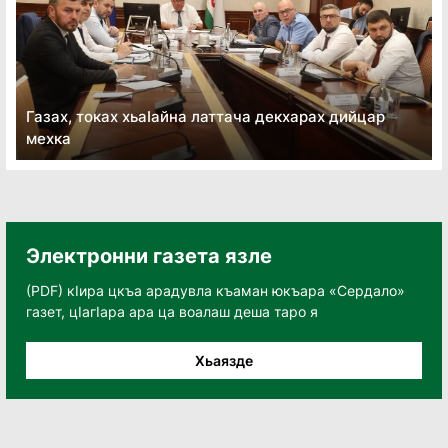
Газах, токах хьаӏайна латтача декхарах дийцар
мехка
Электронни газета язле
(PDF) кӀира цкъа арадувла къаман юкъара «Сердало»
газет, цӀагӀара ара ца воалаш деша таро я
Хьаязде