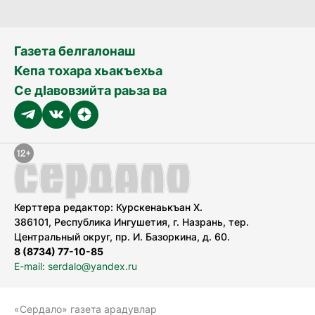
Газета белгалонаш
Кепа тохара хьакъехьа
Се дӀавовзийта раьза ва
Керттера редактор: Курскенаькъан Х.
386101, Республика Ингушетия, г. Назрань, тер.
Центральный округ, пр. И. Базоркина, д. 60.
8 (8734) 77-10-85
E-mail: serdalo@yandex.ru
«Сердало» газета арадувлар