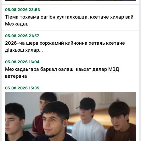
05.08.2026 23:53
Тӏема тохкама оагӏон кулгалхошца, кхетаче хилар вай
Мехкадаь
05.08.2026 21:57
2026-ча шера хоржамий кийчонна хетаяь кхетаче
дӏахьош хилар...
05.08.2026 16:04
Мехкадаьгара баркал оалаш, каьхат делар МВД
ветерана
05.08.2026 15:35