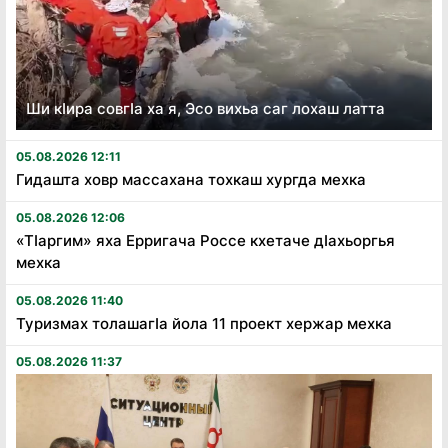
Ши кӏира совгӏа ха я, Эсо вихьа саг лохаш латта
05.08.2026 12:11
Гидашта ховр массахана тохкаш хургда мехка
05.08.2026 12:06
«Тӏаргим» яха Ерригача Россе кхетаче дӏахьоргья
мехка
05.08.2026 11:40
Туризмах толашагӏа йола 11 проект хержар мехка
05.08.2026 11:37