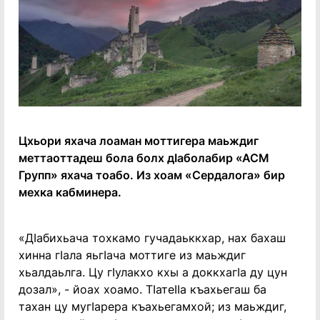
Цхьори яхача лоаман моттигера маьждиг
меттаоттадеш бола болх дӀаболабир «АСМ
Групп» яхача тоабо. Из хоам «Сердалога» бир
мехка кабминера.
«ДӀабихьача тохкамо гучадаьккхар, нах бахаш
хинна гӀала яьгӀача моттиге из маьждиг
хьалдаьлга. Цу гӀулакхо кхы а доккхагӀа ду цун
дозал», - йоах хоамо. ТӀатеӀӀа къахьегаш ба
тахан цу мугӀарера къахьегамхой; из маьждиг,