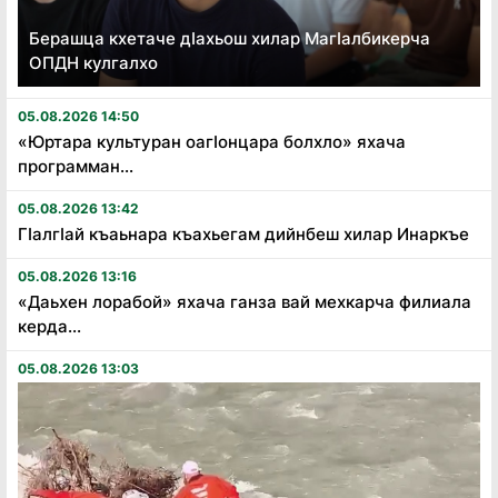
Берашца кхетаче дӏахьош хилар Магӏалбикерча
ОПДН кулгалхо
05.08.2026 14:50
«Юртара культуран оагӏонцара болхло» яхача
программан...
05.08.2026 13:42
Гӏалгӏай къаьнара къахьегам дийнбеш хилар Инаркъе
05.08.2026 13:16
«Даьхен лорабой» яхача ганза вай мехкарча филиала
керда...
05.08.2026 13:03