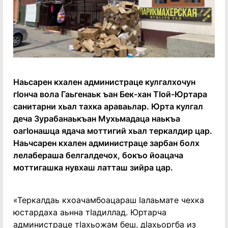
Наьсарен кхален администраце кулгалхочун
гӀонча вола Гаьгенаьк ъан Бек-хан ТӀой-Юртара
санитарни хьал тахка араваьлар. Юрта кулгал
деча Зурабанаькъан Мухьмадаца наькъа
оагӀонашца ядача моттигий хьал теркалдир цар.
Наьчсарен кхален администраце зарбан болх
лелабераша белгалдечох, бокъо йоацача
моттигашка нувхаш латташ зийра цар.
«Теркалдаь кхоачамбоацараш Ӏалаьмате чехка
юстардаха аьнна тӀадиллад. Юртарча
администраце тӀахьожам беш, дӀахьоргба из