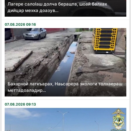
Лагере салоӏаш долча берашта, шоай балхах
дийцар мехка доазув...
07.08.2026 09:16
Бахархой латкъарах, Наьсарера экологи толхаераш
меттадоаладир...
07.08.2026 09:13