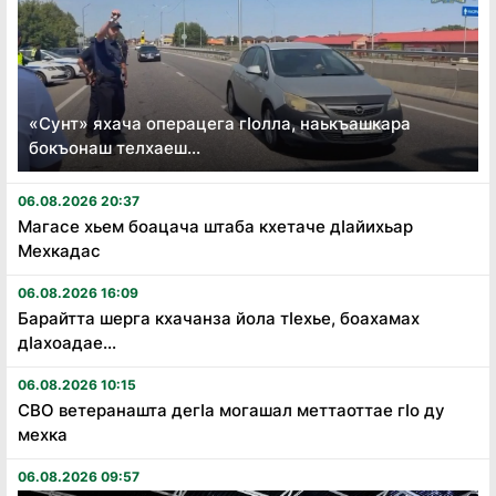
«Сунт» яхача операцега гӏолла, наькъашкара
бокъонаш телхаеш...
06.08.2026 20:37
Магасе хьем боацача штаба кхетаче дӏайихьар
Мехкадас
06.08.2026 16:09
Барайтта шерга кхачанза йола тӏехье, боахамах
дӏахоадае...
06.08.2026 10:15
СВО ветеранашта дегӏа могашал меттаоттае гӏо ду
мехка
06.08.2026 09:57