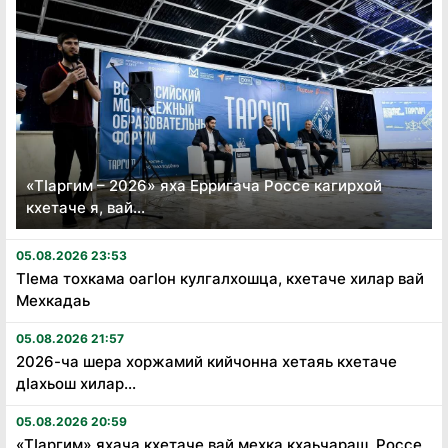
«Тӏаргим – 2026» яха Ерригача Россе кагирхой
кхетаче я, вай...
05.08.2026 23:53
Тӏема тохкама оагӏон кулгалхошца, кхетаче хилар вай
Мехкадаь
05.08.2026 21:57
2026-ча шера хоржамий кийчонна хетаяь кхетаче
дӏахьош хилар...
05.08.2026 20:59
«Тӏаргим» яхача кхетаче вай мехка кхаьчараш, Россе