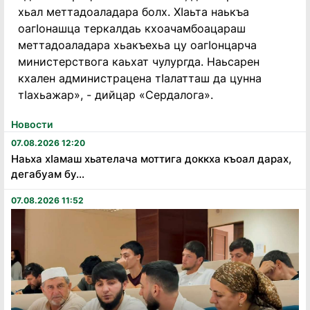
хьал меттадоаладара болх. ХӀаьта наькъа
оагӀонашца теркалдаь кхоачамбоацараш
меттадоаладара хьакъехьа цу оагӀонцарча
министерствога каьхат чулургда. Наьсарен
кхален администрацена тӀалатташ да цунна
тӀахьажар», - дийцар «Сердалога».
Новости
07.08.2026 12:20
Наьха хӏамаш хьателача моттига доккха къоал дарах,
дегабуам бу...
07.08.2026 11:52