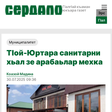
ГӀалгӀай къаман
юкъара газет
Эрс
ГӀал
Муниципалитет
ТӀой-Юртара санитарни
хьал зе арабаьлар мехка
Коазой Мадина
30.07.2025 09:36