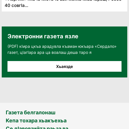
40 совгӏа...
Электронни газета язле
(PDF) кӀира цкъа арадувла къаман юкъара «Сердало»
газет, цӀагӀара ара ца воалаш деша таро я
Хьаязде
Газета белгалонаш
Кепа тохара хьакъехьа
Се дӀавовзийта раьза ва