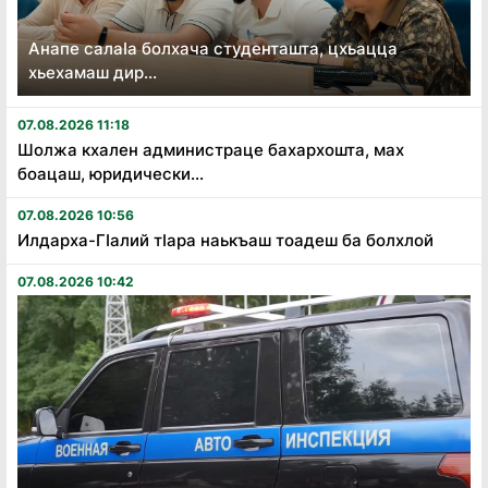
Анапе салаӏа болхача студенташта, цхьацца
хьехамаш дир...
07.08.2026 11:18
Шолжа кхален администраце бахархошта, мах
боацаш, юридически...
07.08.2026 10:56
Илдарха-Гӏалий тӏара наькъаш тоадеш ба болхлой
07.08.2026 10:42