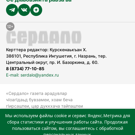
Керттера редактор: Курскенаькъан Х.
386101, Республика Ингушетия, г. Назрань, тер.
Центральный округ, пр. И. Базоркина, д. 60.
8 (8734) 77-10-85
E-mail: serdalo@yandex.ru
«Сердало» газета арадувлар
чIоагIдаьд бувзамеи, хоам беча
гIирсаштеи, цар дуккхача тайпаштеи
тIахьожам лоаттабеча Федеральни
Мы используем файлы cookie и сервис Яндекс.Метрика для
болхлоша (Роскомнадзор).
сбора статистики и улучшения работы сайта. Продолжая
Реестровая запись СМИ: ЭЛ № ФС 77-
пользоваться сайтом, вы соглашаетесь с обработкой
78323 от 15.05.2020 г. Учредитель:
персональных данных.