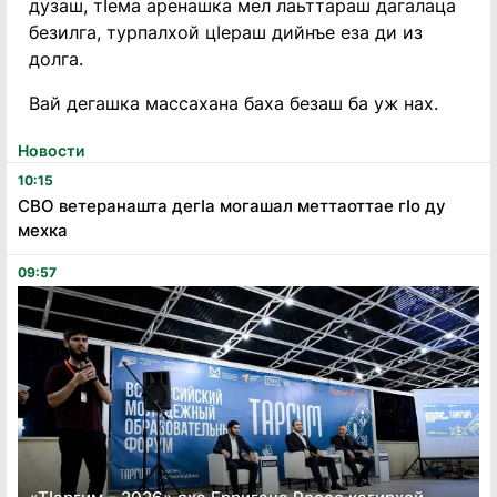
дузаш, тIема аренашка мел лаьттараш дагалаца
безилга, турпалхой цIераш дийнъе еза ди из
долга.
Вай дегашка массахана баха безаш ба уж нах.
Новости
10:15
СВО ветеранашта дегӏа могашал меттаоттае гӏо ду
мехка
09:57