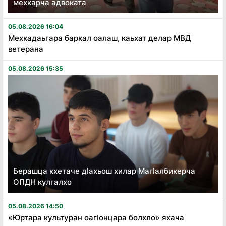
мехкарча адвоката
05.08.2026 16:04
Мехкадаьгара баркал оалаш, каьхат делар МВД
ветерана
05.08.2026 15:35
Берашца кхетаче дӏахьош хилар Магӏалбикерча
ОПДН кулгалхо
05.08.2026 14:50
«Юртара культуран оагӏонцара болхло» яхача