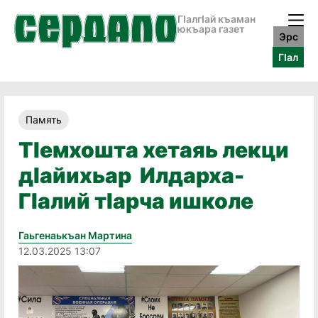
ГӀалгӀай къаман
юкъара газет
Эрс
ГӀал
Память
ТIемхошта хетаяь лекци
дIайихьар Илдарха-
ГIалий тIарча ишколе
Гаьгенаькъан Мартина
12.03.2025 13:07