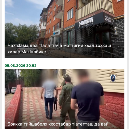
Нах хӏама даа тӏалаттача моттигий хьал тохкаш
хилар Магӏалбике
05.08.2026 20:52
Боккха тийшаболх кхостабар тӏатетташ да вай