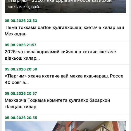
«Тӏаргим – 2026» яха Ерригача Россе кагирхой
кхетаче я, вай...
05.08.2026 23:53
Тӏема тохкама оагӏон кулгалхошца, кхетаче хилар вай
Мехкадаь
05.08.2026 21:57
2026-ча шера хоржамий кийчонна хетаяь кхетаче
дӏахьош хилар...
05.08.2026 20:59
«Тӏаргим» яхача кхетаче вай мехка кхаьчараш, Россе
40 совгӏа...
05.08.2026 20:57
Мехкарча Тохкама комитета кулгалхо бахархой
тӏаэцаш хилар
05.08.2026 20:55