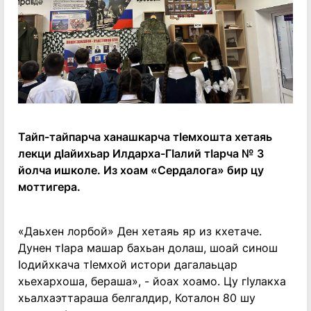
Тайп-тайпарча ханашкарча тIемхошта хетаяь
лекци дIайихьар Илдарха-ГIалий тIарча № 3
йолча ишколе. Из хоам «Сердалога» бир цу
моттигера.
«Даьхен лорбой» Ден хетаяь яр из кхетаче.
Дунен тIара машар бахьан долаш, шоай синош
Iодийхкача тIемхой истори дагалаьцар
хьехархоша, бераша», - йоах хоамо. Цу гIулакха
хьалхаэттараша белгалдир, Коталон 80 шу