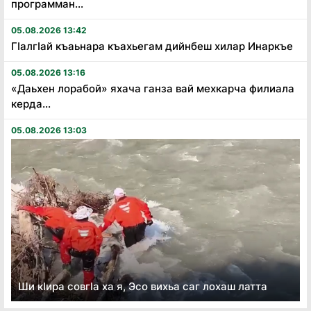
программан...
05.08.2026 13:42
Гӏалгӏай къаьнара къахьегам дийнбеш хилар Инаркъе
05.08.2026 13:16
«Даьхен лорабой» яхача ганза вай мехкарча филиала
керда...
05.08.2026 13:03
Ши кӏира совгӏа ха я, Эсо вихьа саг лохаш латта