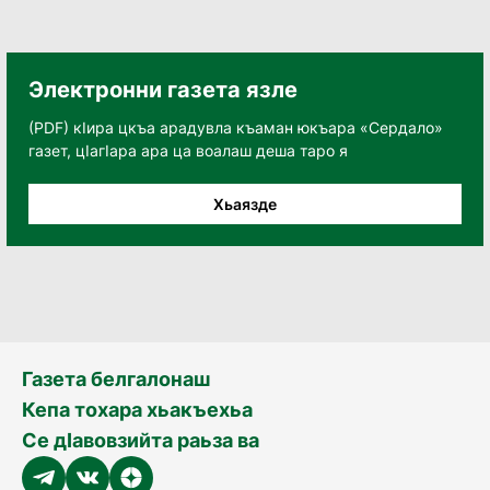
Электронни газета язле
(PDF) кӀира цкъа арадувла къаман юкъара «Сердало»
газет, цӀагӀара ара ца воалаш деша таро я
Хьаязде
Газета белгалонаш
Кепа тохара хьакъехьа
Се дӀавовзийта раьза ва