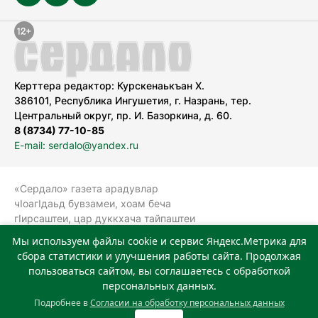
Керттера редактор: Курскенаькъан Х.
386101, Республика Ингушетия, г. Назрань, тер.
Центральный округ, пр. И. Базоркина, д. 60.
8 (8734) 77-10-85
E-mail: serdalo@yandex.ru
«Сердало» газета арадувлар
чIоагIдаьд бувзамеи, хоам беча
гIирсаштеи, цар дуккхача тайпаштеи
тIахьожам лоаттабеча Федеральни
Мы используем файлы cookie и сервис Яндекс.Метрика для
болхлоша (Роскомнадзор).
сбора статистики и улучшения работы сайта. Продолжая
Реестровая запись СМИ: ЭЛ № ФС 77-
пользоваться сайтом, вы соглашаетесь с обработкой
78323 от 15.05.2020 г. Учредитель:
персональных данных.
Государственное автономное
Подробнее в
Согласии на обработку персональных данных
учреждение «Издательский дом