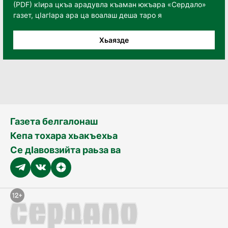
(PDF) кӀира цкъа арадувла къаман юкъара «Сердало»
газет, цӀагӀара ара ца воалаш деша таро я
Хьаязде
Газета белгалонаш
Кепа тохара хьакъехьа
Се дӀавовзийта раьза ва