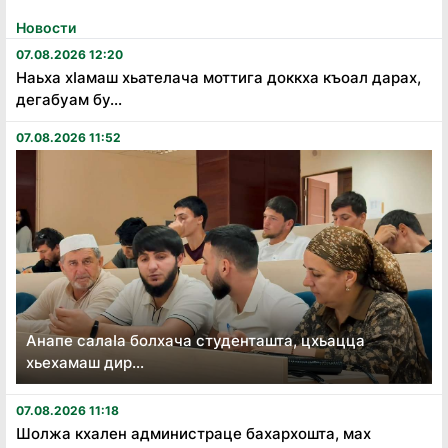
Новости
07.08.2026 12:20
Наьха хӏамаш хьателача моттига доккха къоал дарах,
дегабуам бу...
07.08.2026 11:52
Анапе салаӏа болхача студенташта, цхьацца
хьехамаш дир...
07.08.2026 11:18
Шолжа кхален администраце бахархошта, мах