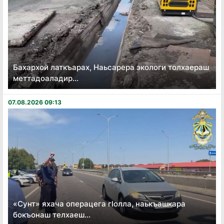
Бахархой латкъарах, Наьсарера экологи толхаераш
меттадоаладир...
07.08.2026 09:13
«Сунт» яхача операцега гӏолла, наькъашкара
бокъонаш телхаеш...