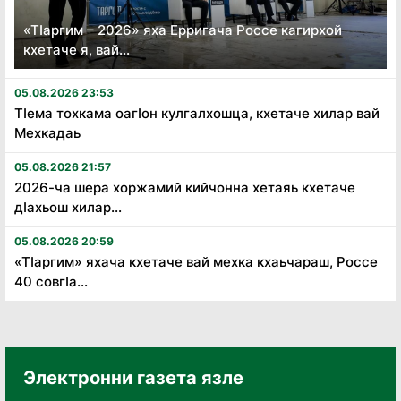
«Тӏаргим – 2026» яха Ерригача Россе кагирхой
кхетаче я, вай...
05.08.2026 23:53
Тӏема тохкама оагӏон кулгалхошца, кхетаче хилар вай
Мехкадаь
05.08.2026 21:57
2026-ча шера хоржамий кийчонна хетаяь кхетаче
дӏахьош хилар...
05.08.2026 20:59
«Тӏаргим» яхача кхетаче вай мехка кхаьчараш, Россе
40 совгӏа...
Электронни газета язле