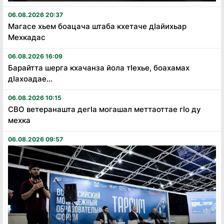
06.08.2026 20:37
Магасе хьем боацача штаба кхетаче дӏайихьар
Мехкадас
06.08.2026 16:09
Барайтта шерга кхачанза йола тӏехье, боахамах
дӏахоадае...
06.08.2026 10:15
СВО ветеранашта дегӏа могашал меттаоттае гӏо ду
мехка
06.08.2026 09:57