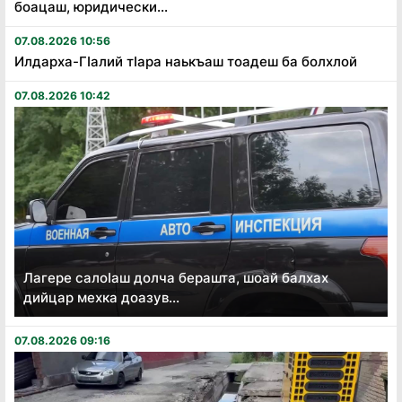
боацаш, юридически...
07.08.2026 10:56
Илдарха-Гӏалий тӏара наькъаш тоадеш ба болхлой
07.08.2026 10:42
Лагере салоӏаш долча берашта, шоай балхах
дийцар мехка доазув...
07.08.2026 09:16