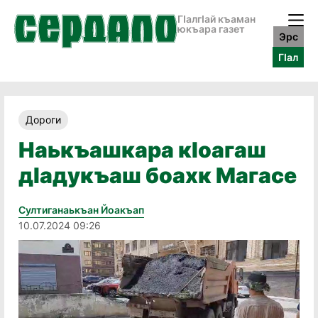
ГӀалгӀай къаман
юкъара газет
Эрс
ГӀал
Дороги
Наькъашкара кӀоагаш
дӀадукъаш боахк Магасе
Султиганаькъан Йоакъап
10.07.2024 09:26