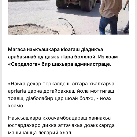
Магаса наькъашкара кӀоагаш дӀадикъа
арабаьннаб цу даькъ тӀара болхлой. Из хоам
«Сердалога» бир шахьара администраце.
«Наьха дехар теркалдеш, эггара хьалхарча
аргӀагӀа царна догайоахкаш йола моттигаш
тоаеш, дӀаболабир цар шоай болх», - йоах
хоамо.
Наькъашкара кхоачамбоацараш ханнахьа
юстардахаро дикка аттачахьа доаккхаргда
машинашца леларий хьал.