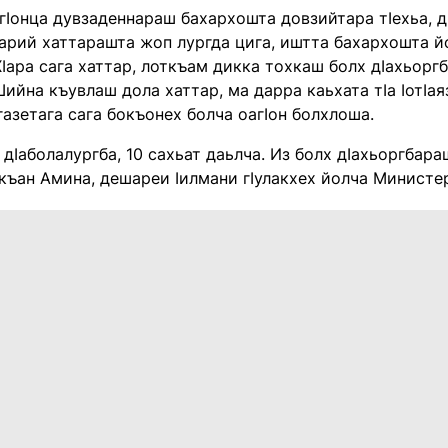
Ӏонца дувзаденнараш бахархошта довзийтара тӀехьа, дӀ
арий хаттарашта жоп лургда цига, иштта бахархошта й
Ӏара сага хаттар, лоткъам дикка тохкаш болх дӀахьоргба
Шийна къувлаш дола хаттар, ма дарра каьхата тӀа ӀотӀая
азетага сага бокъонех болча оагӀон болхлоша.
 дӀаболалургба, 10 сахьат даьлча. Из болх дӀахьоргбара
къан Амина, дешареи Ӏилмани гӀулакхех йолча Минист