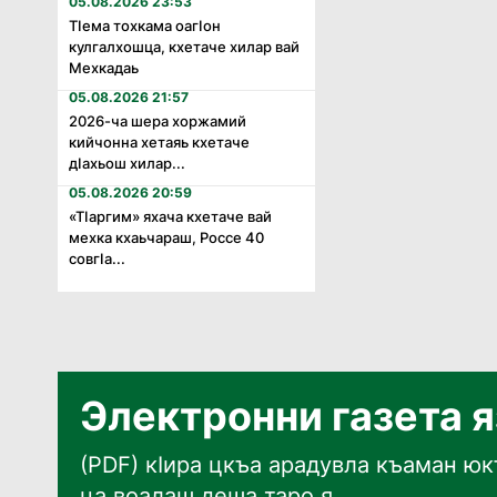
05.08.2026 23:53
Тӏема тохкама оагӏон
кулгалхошца, кхетаче хилар вай
Мехкадаь
05.08.2026 21:57
2026-ча шера хоржамий
кийчонна хетаяь кхетаче
дӏахьош хилар...
05.08.2026 20:59
«Тӏаргим» яхача кхетаче вай
мехка кхаьчараш, Россе 40
совгӏа...
Электронни газета 
(PDF) кӀира цкъа арадувла къаман юкъ
ца воалаш деша таро я