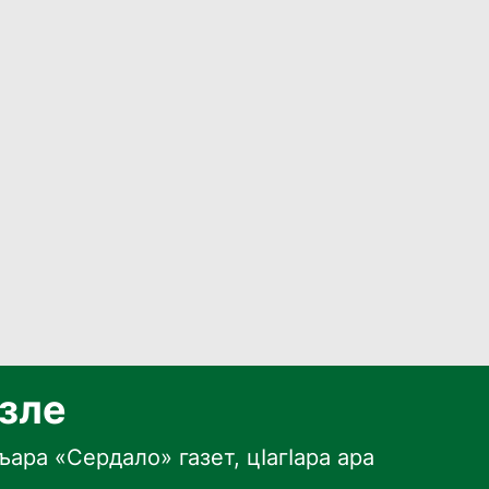
язле
ара «Сердало» газет, цӀагӀара ара