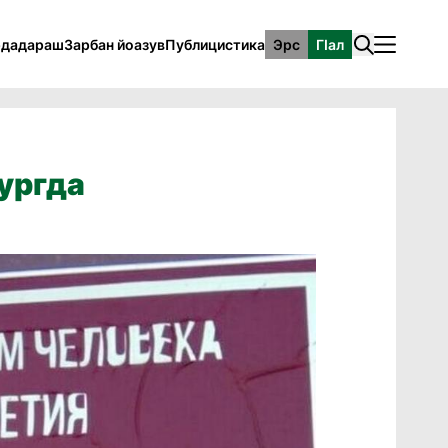
рдадараш
Зарбан йоазув
Публицистика
Эрс
ГӀал
ургда