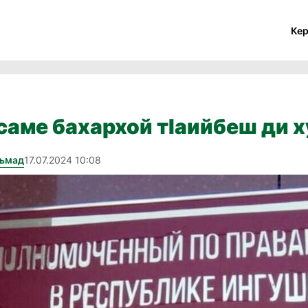
Ке
аме бахархой тӀаийбеш ди х
хьмад
17.07.2024 10:08