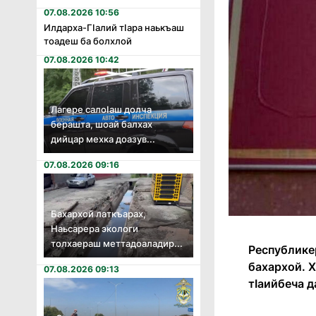
07.08.2026 10:56
Илдарха-Гӏалий тӏара наькъаш
тоадеш ба болхлой
07.08.2026 10:42
Лагере салоӏаш долча
берашта, шоай балхах
дийцар мехка доазув...
07.08.2026 09:16
Бахархой латкъарах,
Наьсарера экологи
толхаераш меттадоаладир...
Республике
бахархой. Х
07.08.2026 09:13
тӀаийбеча 