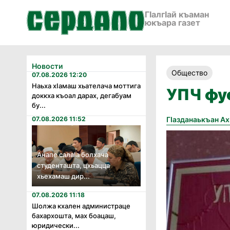
ГӀалгӀай къаман
юкъара газет
Новости
Общество
07.08.2026 12:20
Наьха хӏамаш хьателача моттига
УПЧ фус
доккха къоал дарах, дегабуам
бу...
07.08.2026 11:52
Гӏазданаькъан А
Анапе салаӏа болхача
студенташта, цхьацца
хьехамаш дир...
07.08.2026 11:18
Шолжа кхален администраце
бахархошта, мах боацаш,
юридически...