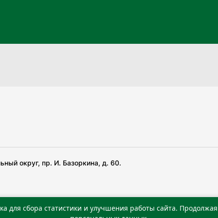
ный округ, пр. И. Базоркина, д. 60.
ка для сбора статистики и улучшения работы сайта. Продолжая 
 беча гIирсаштеи, цар дуккхача тайпаштеи тIахьожам