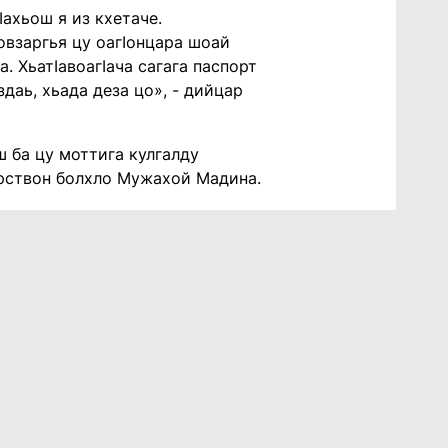
ахьош я из кхетаче.
овзаргья цу оагӀонцара шоай
. ХьатӀавоагӀача сагага паспорт
здаь, хьада деза цо», - дийцар
ш ба цу моттига кулгалду
ерствон болхло Мужахой Мадина.