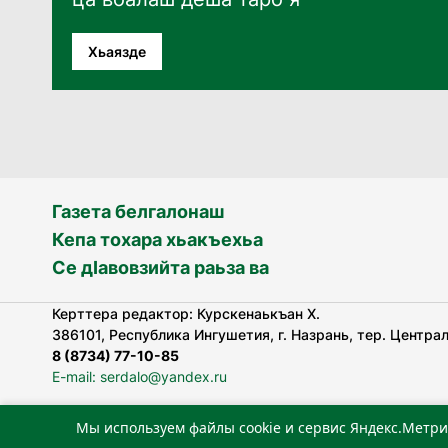
Хьаязде
Газета белгалонаш
Кепа тохара хьакъехьа
Се дӀавовзийта раьза ва
Керттера редактор: Курскенаькъан Х.
386101, Республика Ингушетия, г. Назрань, тер. Централь
8 (8734) 77-10-85
E-mail: serdalo@yandex.ru
Мы используем файлы cookie и сервис Яндекс.Метри
«Сердало» газета арадувлар чIоагIдаьд бувзамеи, хоам