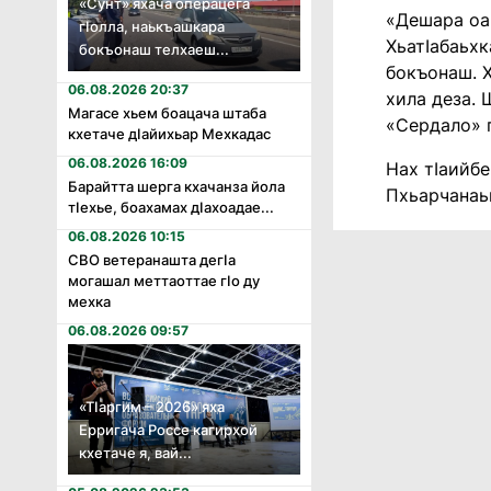
«Сунт» яхача операцега
«Дешара оаг
гӏолла, наькъашкара
ХьатӀабаьхк
бокъонаш телхаеш...
бокъонаш. Х
06.08.2026 20:37
хила деза. 
Магасе хьем боацача штаба
«Сердало» г
кхетаче дӏайихьар Мехкадас
06.08.2026 16:09
Нах тӀаийбе
Барайтта шерга кхачанза йола
Пхьарчанаь
тӏехье, боахамах дӏахоадае...
06.08.2026 10:15
СВО ветеранашта дегӏа
могашал меттаоттае гӏо ду
мехка
06.08.2026 09:57
«Тӏаргим – 2026» яха
Ерригача Россе кагирхой
кхетаче я, вай...