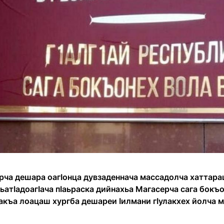
рча дешара оагӀонца дувзаденнача массадолча хаттара
ьатӀадоагӀача пӀаьраска дийнахьа Магасерча сага бокъ
дакъа лоацаш хургба дешареи Ӏилмани гӀулакхех йолча 