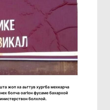
шта жоп ха аьттув хургба мехкарча
онех болча оагӀон фусаме бахархой
министерствон болхлой.