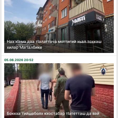
Нах хӏама даа тӏалаттача моттигий хьал тохкаш
хилар Магӏалбике
05.08.2026 20:52
Боккха тийшаболх кхостабар тӏатетташ да вай