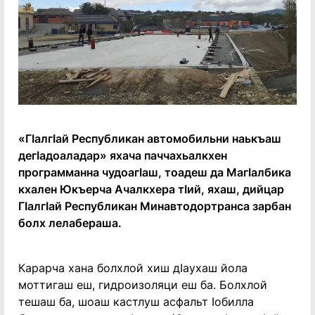
«Гӏалгӏай Республикан автомобильни наькъаш
дегӏадоаладар» яхача паччахьалкхен
программанна чудоагӏаш, тоадеш да Магӏалбика
кхален Юкъерча Ачалкхера тӏий, яхаш, дийцар
Гӏалгӏай Республикан Минавтодортранса зарбан
болх лелабераша.
Карарча хана болхлой хиш дӏаухаш йола
моттигаш еш, гидроизоляци еш ба. Болхлой
тешаш ба, шоаш кастлуш асфальт ӏобилла