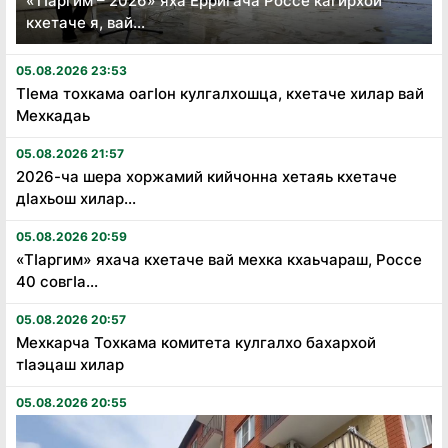
«Тӏаргим – 2026» яха Ерригача Россе кагирхой
кхетаче я, вай...
05.08.2026 23:53
Тӏема тохкама оагӏон кулгалхошца, кхетаче хилар вай
Мехкадаь
05.08.2026 21:57
2026-ча шера хоржамий кийчонна хетаяь кхетаче
дӏахьош хилар...
05.08.2026 20:59
«Тӏаргим» яхача кхетаче вай мехка кхаьчараш, Россе
40 совгӏа...
05.08.2026 20:57
Мехкарча Тохкама комитета кулгалхо бахархой
тӏаэцаш хилар
05.08.2026 20:55