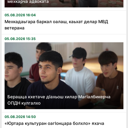
мехкарча адвоката
05.08.2026 16:04
Мехкадаьгара баркал оалаш, каьхат делар МВД
ветерана
05.08.2026 15:35
Берашца кхетаче дӏахьош хилар Магӏалбикерча
ОПДН кулгалхо
05.08.2026 14:50
«Юртара культуран оагӏонцара болхло» яхача