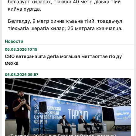
болалург хиларах, тӏаккха 40 метр дӏаьха тӏий
кийча хургда.
Белгалду, 9 метр хинна къаьна тӏий, тоадаьчул
тӏехьагӏа шерагӏа хилар, 25 метрага кхаччалца.
Новости
06.08.2026 10:15
СВО ветеранашта дегӏа могашал меттаоттае гӏо ду
мехка
06.08.2026 09:57