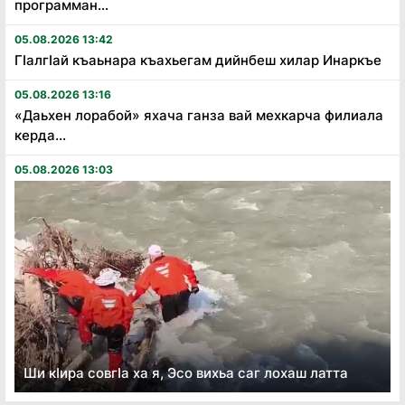
программан...
05.08.2026 13:42
Гӏалгӏай къаьнара къахьегам дийнбеш хилар Инаркъе
05.08.2026 13:16
«Даьхен лорабой» яхача ганза вай мехкарча филиала
керда...
05.08.2026 13:03
Ши кӏира совгӏа ха я, Эсо вихьа саг лохаш латта