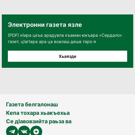
Электронни газета язле
(PDF) кӀира цкъа арадувла къаман юкъара «Сердало»
газет, цӀагӀара ара ца воалаш деша таро я
Хьаязде
Газета белгалонаш
Кепа тохара хьакъехьа
Се дӀавовзийта раьза ва