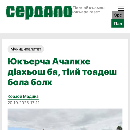
ГӀалгӀай къаман
юкъара газет
Эрс
ГӀал
Муниципалитет
Юкъерча Ачалкхе
дӏахьош ба, тӏий тоадеш
бола болх
Коазой Мадина
20.10.2025 17:11