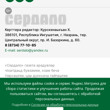
Керттера редактор: Курскенаькъан Х.
386101, Республика Ингушетия, г. Назрань, тер.
Центральный округ, пр. И. Базоркина, д. 60.
8 (8734) 77-10-85
E-mail: serdalo@yandex.ru
«Сердало» газета арадувлар
чIоагIдаьд бувзамеи, хоам беча
гIирсаштеи, цар дуккхача тайпаштеи
тIахьожам лоаттабеча Федеральни
Мы используем файлы cookie и сервис Яндекс.Метрика для
болхлоша (Роскомнадзор).
сбора статистики и улучшения работы сайта. Продолжая
Реестровая запись СМИ: ЭЛ № ФС 77-
пользоваться сайтом, вы соглашаетесь с обработкой
78323 от 15.05.2020 г. Учредитель:
персональных данных.
Государственное автономное
Подробнее в
Согласии на обработку персональных данных
учреждение «Издательский дом