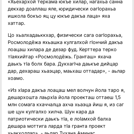
«Хьехархой теркама юкъе хилар, нагахьа санна
декхар доаллаш яле, юридически оагӀорахьа
ишкола бокъо яц цу юкъе дакъа лаца» яха
хаттар.
Цо хьалхадаьккхар, физически сага оагӀорахьа,
Росмолодёжа яхьашка кулгалхой гӏончий дакъа
лоацаш хилара де дезар фуд. Керттера терко
тӀаяхийтар «Росмолодёжь. Гранташ» яхача
даькъ тӀа болх бара. ДукхагӀча даькъе дийцар
дар, дехараш хьаэцар, маьхаш оттадар», - аьлар
хоамо.
«Из хӀара дакъа лоацаш мел волчун йола таро я,
дешархошта лаьрхӀа йола проекташ оттаеш 1,5
млн сомага кхаччалца ахча хьаэца йиш я, из саг
ше цун кулгалхо хилча. Шун кара да
патриотически даькъ тӀа, е лоӀамхой балха
дешара моттига ларда тӀа гранта проект
хьакхоллар», - аьлар Тухана Аминас.