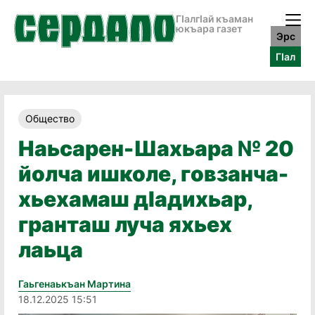
ГӀалгӀай къаман
юкъара газет
Эрс
ГӀал
Общество
Наьсарен-Шахьара № 20
йолча ишколе, говзанча-
хьехамаш дӀадихьар,
гранташ луча яхьех
лаьца
Гаьгенаькъан Мартина
18.12.2025 15:51