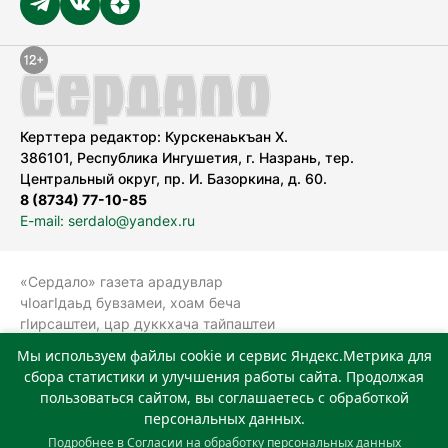
Керттера редактор: Курскенаькъан Х.
386101, Республика Ингушетия, г. Назрань, тер.
Центральный округ, пр. И. Базоркина, д. 60.
8 (8734) 77-10-85
E-mail: serdalo@yandex.ru
«Сердало» газета арадувлар
чIоагIдаьд бувзамеи, хоам беча
гIирсаштеи, цар дуккхача тайпаштеи
тIахьожам лоаттабеча Федеральни
Мы используем файлы cookie и сервис Яндекс.Метрика для
болхлоша (Роскомнадзор).
сбора статистики и улучшения работы сайта. Продолжая
Реестровая запись СМИ: ЭЛ № ФС 77-
пользоваться сайтом, вы соглашаетесь с обработкой
78323 от 15.05.2020 г. Учредитель:
персональных данных.
Государственное автономное
Подробнее в
Согласии на обработку персональных данных