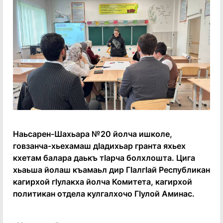
Наьсарен-Шахьара №20 йолча ишколе,
говзанча-хьехамаш дӀадихьар гранта яхьех
кхетам балара даькъ тӀарча болхлошта. Цига
хьаьша йолаш къамаьл дир ГӏалгӀай Республикан
кагирхой гӀулакха йолча Комитета, кагирхой
политикан отдела кулгалхочо Гӏулой Аминас.