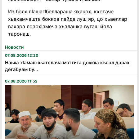
Из болх вӀашагӀбеллараша яхачох, кхетаче
хьехамчашта боккха пайда луш яр, цо хьаеллар
вахара лоархӀамеча хьалашка вугаш йола
таронаш.
Новости
07.08.2026 12:20
Наьха хӏамаш хьателача моттига доккха къоал дарах,
дегабуам бу...
07.08.2026 11:52