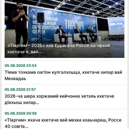
«Тӏаргим – 2026» яха Ерригача Россе кагирхой
кхетаче я, вай...
05.08.2026 23:53
Тӏема тохкама оагӏон кулгалхошца, кхетаче хилар вай
Мехкадаь
05.08.2026 21:57
2026-ча шера хоржамий кийчонна хетаяь кхетаче
дӏахьош хилар...
05.08.2026 20:59
«Тӏаргим» яхача кхетаче вай мехка кхаьчараш, Россе
40 совгӏа...