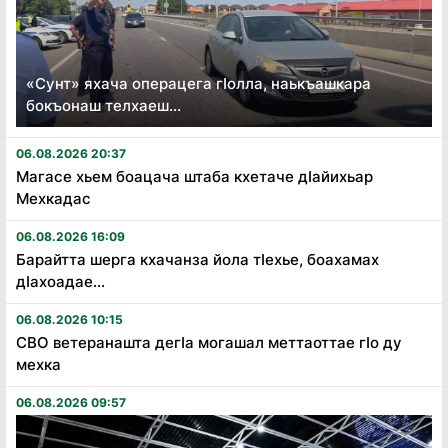
«Сунт» яхача операцега гӏолла, наькъашкара
бокъонаш телхаеш...
06.08.2026 20:37
Магасе хьем боацача штаба кхетаче дӏайихьар
Мехкадас
06.08.2026 16:09
Барайтта шерга кхачанза йола тӏехье, боахамах
дӏахоадае...
06.08.2026 10:15
СВО ветеранашта дегӏа могашал меттаоттае гӏо ду
мехка
06.08.2026 09:57