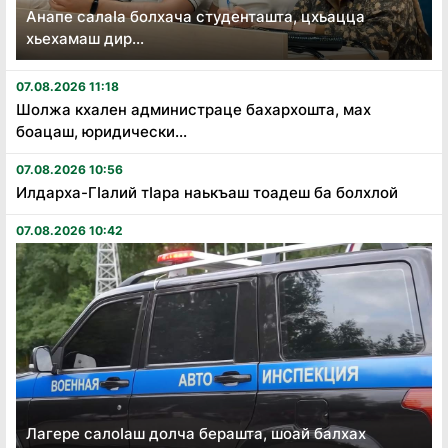
Анапе салаӏа болхача студенташта, цхьацца
хьехамаш дир...
07.08.2026 11:18
Шолжа кхален администраце бахархошта, мах
боацаш, юридически...
07.08.2026 10:56
Илдарха-Гӏалий тӏара наькъаш тоадеш ба болхлой
07.08.2026 10:42
Лагере салоӏаш долча берашта, шоай балхах