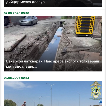
дийцар мехка доазув...
07.08.2026 09:16
Бахархой латкъарах, Наьсарера экологи толхаераш
меттадоаладир...
07.08.2026 09:13