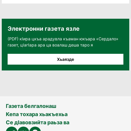
Электронни газета язле
(PDF) кӀира цкъа арадувла къаман юкъара «Сердало»
газет, цӀагӀара ара ца воалаш деша таро я
Хьаязде
Газета белгалонаш
Кепа тохара хьакъехьа
Се дӀавовзийта раьза ва