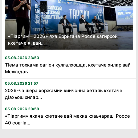
«Тӏаргим – 2026» яха Ерригача Россе кагирхой
кхетаче я, вай...
05.08.2026 23:53
Тӏема тохкама оагӏон кулгалхошца, кхетаче хилар вай
Мехкадаь
05.08.2026 21:57
2026-ча шера хоржамий кийчонна хетаяь кхетаче
дӏахьош хилар...
05.08.2026 20:59
«Тӏаргим» яхача кхетаче вай мехка кхаьчараш, Россе
40 совгӏа...