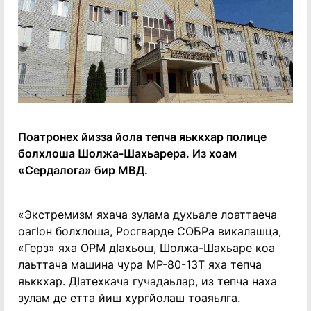
Поатронех йизза йола тепча яьккхар полице
болхлоша Шолжа-Шахьарера. Из хоам
«Сердалога» бир МВД.
«Экстремизм яхача зулама духьале лоаттаеча
оагӀон болхлоша, Росгварде СОБРа викалашца,
«Герз» яха ОРМ дӀахьош, Шолжа-Шахьаре коа
лаьттача машина чура МР-80-13Т яха тепча
яьккхар. ДӀатехкача гучадаьлар, из тепча наха
зулам де етта йиш хургйолаш тоаяьлга.