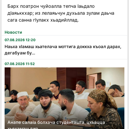
Барх поатрон чуйоалла тепча Ӏаьдало
дӀаяьккхар; из лелаяьчун духьала зулам даьча
сага санна гӀулакх хьадийллад.
Новости
07.08.2026 12:20
Наьха хӏамаш хьателача моттига доккха къоал дарах,
дегабуам бу...
07.08.2026 11:52
Анапе салаӏа болхача студенташта, цхьацца
хьехамаш дир...