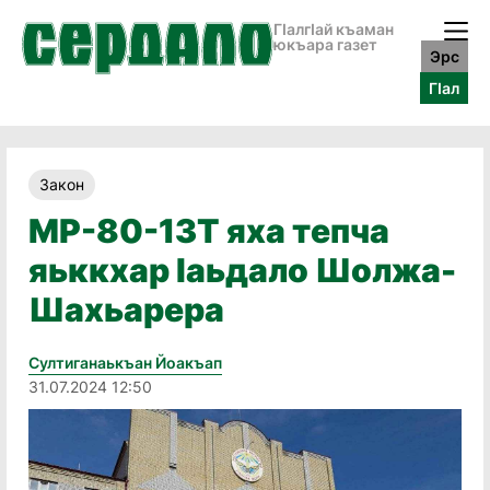
ГӀалгӀай къаман
юкъара газет
Эрс
ГӀал
Закон
МР-80-13Т яха тепча
яьккхар Ӏаьдало Шолжа-
Шахьарера
Султиганаькъан Йоакъап
31.07.2024 12:50