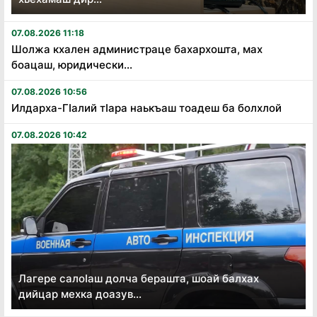
07.08.2026 11:18
Шолжа кхален администраце бахархошта, мах
боацаш, юридически...
07.08.2026 10:56
Илдарха-Гӏалий тӏара наькъаш тоадеш ба болхлой
07.08.2026 10:42
Лагере салоӏаш долча берашта, шоай балхах
дийцар мехка доазув...