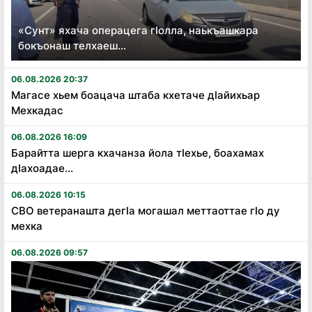
«Сунт» яхача операцега гӏолла, наькъашкара
бокъонаш телхаеш...
06.08.2026 20:37
Магасе хьем боацача штаба кхетаче дӏайихьар
Мехкадас
06.08.2026 16:09
Барайтта шерга кхачанза йола тӏехье, боахамах
дӏахоадае...
06.08.2026 10:15
СВО ветеранашта дегӏа могашал меттаоттае гӏо ду
мехка
06.08.2026 09:57