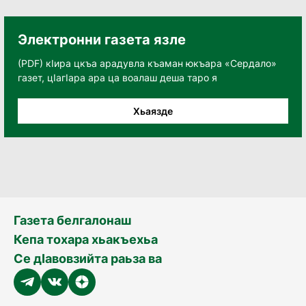
Электронни газета язле
(PDF) кӀира цкъа арадувла къаман юкъара «Сердало»
газет, цӀагӀара ара ца воалаш деша таро я
Хьаязде
Газета белгалонаш
Кепа тохара хьакъехьа
Се дӀавовзийта раьза ва