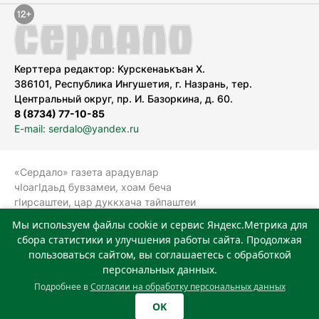
Керттера редактор: Курскенаькъан Х.
386101, Республика Ингушетия, г. Назрань, тер.
Центральный округ, пр. И. Базоркина, д. 60.
8 (8734) 77-10-85
E-mail: serdalo@yandex.ru
«Сердало» газета арадувлар
чIоагIдаьд бувзамеи, хоам беча
гIирсаштеи, цар дуккхача тайпаштеи
тIахьожам лоаттабеча Федеральни
Мы используем файлы cookie и сервис Яндекс.Метрика для
болхлоша (Роскомнадзор).
сбора статистики и улучшения работы сайта. Продолжая
Реестровая запись СМИ: ЭЛ № ФС 77-
пользоваться сайтом, вы соглашаетесь с обработкой
78323 от 15.05.2020 г. Учредитель:
персональных данных.
Государственное автономное
Подробнее в
Согласии на обработку персональных данных
учреждение «Издательский дом
OK
«Сердало»