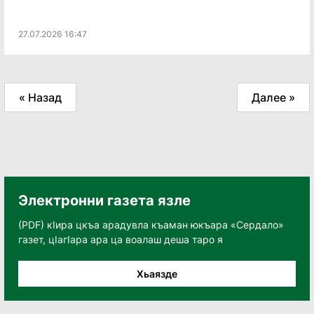
27.07.2026 16:47
« Назад
Далее »
Электронни газета язле
(PDF) кӀира цкъа арадувла къаман юкъара «Сердало»
газет, цӀагӀара ара ца воалаш деша таро я
Хьаязде