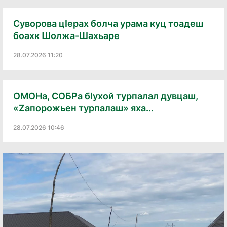
Суворова цӏерах болча урама куц тоадеш
боахк Шолжа-Шахьаре
28.07.2026 11:20
ОМОНа, СОБРа бӏухой турпалал дувцаш,
«Zапорожьен турпалаш» яха...
28.07.2026 10:46