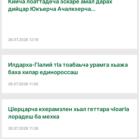
Кийча лоаттадеча эскаре амал дарах
дийцар Юкъерча Ачалкхерча...
28.07.2026 12:19
Илдарха-Гӏалий тӏа тоабаьча урамга хьажа
баха хилар единороссаш
28.07.2026 11:50
Цӏерцарча кхерамзлен хьал геттара чӏоагӏа
лорадеш ба мехка
28.07.2026 11:26