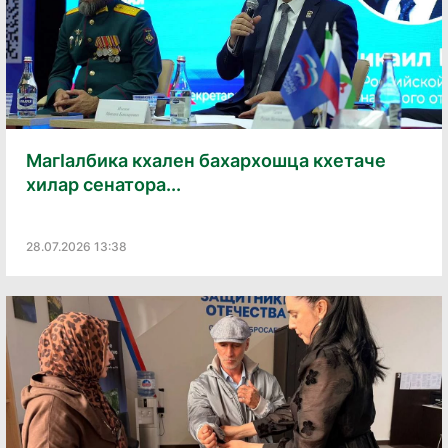
Магӏалбика кхален бахархошца кхетаче
хилар сенатора...
28.07.2026 13:38