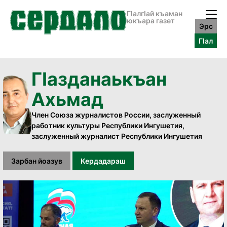
ГӀалгӀай къаман
юкъара газет
Эрс
ГӀал
Гӏазданаькъан
Ахьмад
Член Союза журналистов России, заслуженный
работник культуры Республики Ингушетия,
заслуженный журналист Республики Ингушетия
Зарбан йоазув
Кердадараш