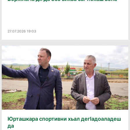
27.07.2026 19:03
Юрташкара спортивни хьал дегӏадоаладеш
да