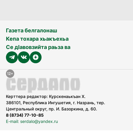
Газета белгалонаш
Кепа тохара хьакъехьа
Се дӀавовзийта раьза ва
Керттера редактор: Курскенаькъан Х.
386101, Республика Ингушетия, г. Назрань, тер.
Центральный округ, пр. И. Базоркина, д. 60.
8 (8734) 77-10-85
E-mail: serdalo@yandex.ru