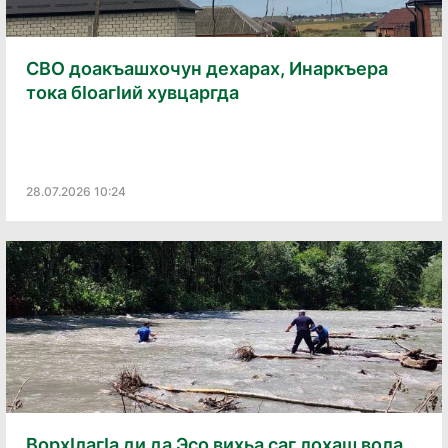
СВО доакъашхочун дехарах, Инаркъера
тока бӏоагӏий хувцаргда
28.07.2026 10:24
Ворхӏлагӏа ди да Эсо вихьа саг лохаш вола