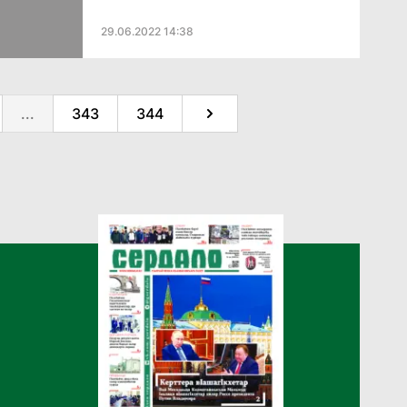
29.06.2022 14:38
...
343
344