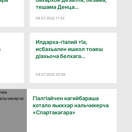
тешама Денца...
08.07.2022 11:32
Илдарха-гIалий тIа,
а
исбахьален ишкол тоаеш
дIахьоча белхага...
04.07.2022 20:59
ГIалгIайчен кагийбараша
котало яьккхар нальчикерча
«Спартакагара»