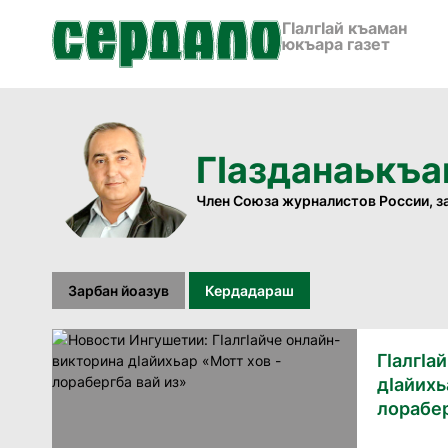
ГӀалгӀай къаман
юкъара газет
Гӏазданаькъа
Член Союза журналистов России, з
Зарбан йоазув
Кердадараш
ГIалгIа
дIайихь
лорабер