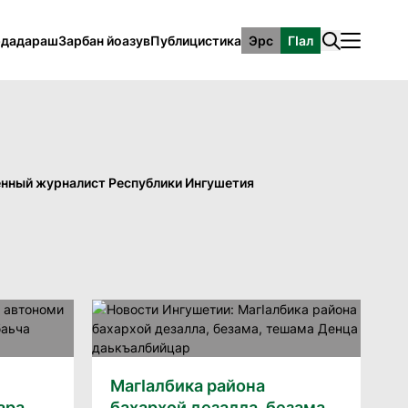
рдадараш
Зарбан йоазув
Публицистика
Эрс
ГӀал
енный журналист Республики Ингушетия
МагIалбика района
ара
бахархой дезалла, безама,