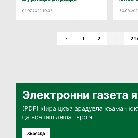
01.07.2022 10:32
30.06.202
1
2
...
29
Электронни газета 
(PDF) кӀира цкъа арадувла къаман юкъ
ца воалаш деша таро я
Хьаязде