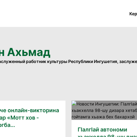
Ке
н Ахьмад
аслуженный работник культуры Республики Ингушетия, заслуж
йче онлайн-викторина
ар «Мотт хов -
гба...
ГIалгIай автономи
хьакхелла 98-шу диз