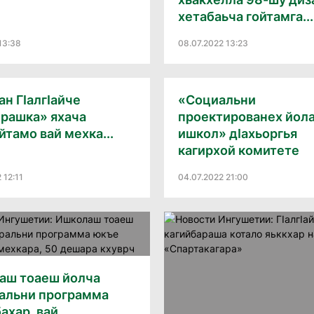
хетабаьча гойтамга...
13:38
08.07.2022 13:23
н ГIалгIайче
«Социальни
ерашка» яхача
проектированех йол
йтамо вай мехка...
ишкол» дIахьоргья
кагирхой комитете
 12:11
04.07.2022 21:00
аш тоаеш йолча
альни программа
ахар, вай...