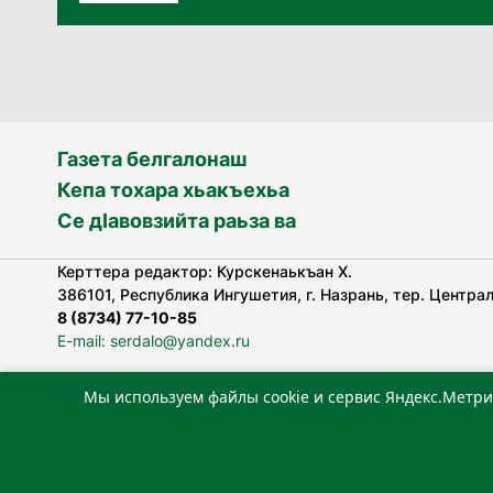
Газета белгалонаш
Кепа тохара хьакъехьа
Се дӀавовзийта раьза ва
Керттера редактор: Курскенаькъан Х.
386101, Республика Ингушетия, г. Назрань, тер. Централь
8 (8734) 77-10-85
E-mail: serdalo@yandex.ru
Мы используем файлы cookie и сервис Яндекс.Метри
«Сердало» газета арадувлар чIоагIдаьд бувзамеи, хоам
лоаттабеча Федеральни болхлоша (Роскомнадзор).
Реестровая запись СМИ: ЭЛ № ФС 77-78323 от 15.05.202
«Издательский дом «Сердало»