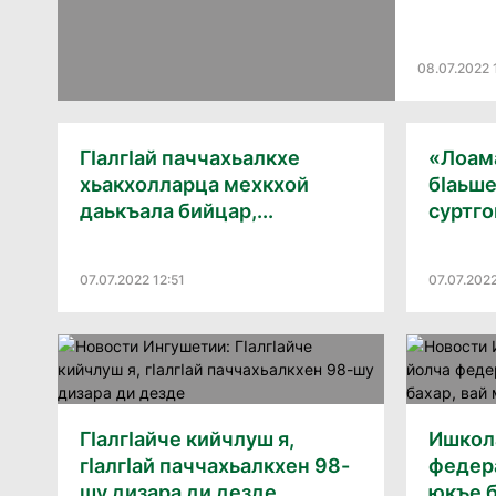
08.07.2022 
ГIалгIай паччахьалкхе
«Лоама
хьакхолларца мехкхой
бIаьш
даькъала бийцар,...
суртго
07.07.2022 12:51
07.07.2022
ГIалгIайче кийчлуш я,
Ишкол
гIалгIай паччахьалкхен 98-
федер
шу дизара ди дезде
юкъе б