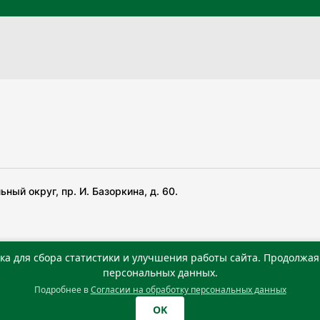
ный округ, пр. И. Базоркина, д. 60.
ка для сбора статистики и улучшения работы сайта. Продолжая 
 беча гIирсаштеи, цар дуккхача тайпаштеи тIахьожам
персональных данных.
Подробнее в
Согласии на обработку персональных данных
0 г. Учредитель: Государственное автономное учреждение
OK