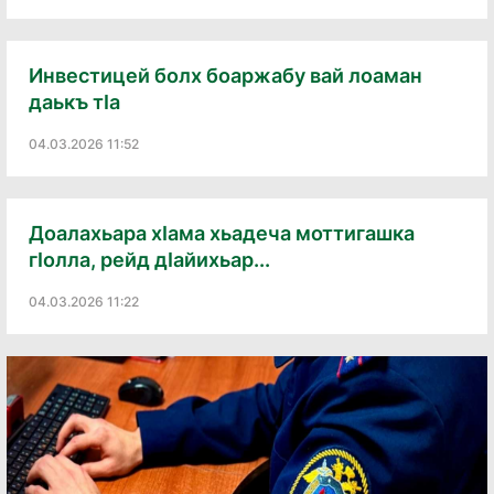
Инвестицей болх боаржабу вай лоаман
даькъ тӏа
04.03.2026 11:52
Доалахьара хӏама хьадеча моттигашка
гӏолла, рейд дӏайихьар...
04.03.2026 11:22