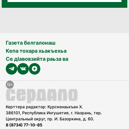
Газета белгалонаш
Кепа тохара хьакъехьа
Се дӀавовзийта раьза ва
Керттера редактор: Курскенаькъан Х.
386101, Республика Ингушетия, г. Назрань, тер.
Центральный округ, пр. И. Базоркина, д. 60.
8 (8734) 77-10-85