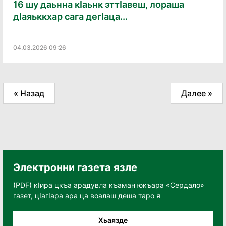
16 шу даьнна кӏаьнк эттӏавеш, лораша
дӏаяьккхар сага дегӏаца...
04.03.2026 09:26
« Назад
Далее »
Электронни газета язле
(PDF) кӀира цкъа арадувла къаман юкъара «Сердало»
газет, цӀагӀара ара ца воалаш деша таро я
Хьаязде