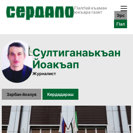
ГӀалгӀай къаман
юкъара газет
Эрс
ГӀал
Султиганаькъан
Йоакъап
Журналист
Зарбан йоазув
Кердадараш