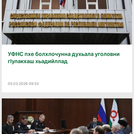
УФНС пхе болхлочунна духьала уголовни
гӏулакхаш хьадийллад
05.03.2026 09:53