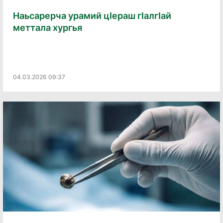
Наьсарерча урамий цӏераш гӏалгӏай
меттала хургья
04.03.2026 09:37