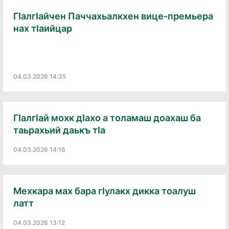
Гӏалгӏайчен Паччахьалкхен вице-премьера
нах тӏаийцар
04.03.2026 14:35
Гӏалгӏай мохк дӏахо а толамаш доахаш ба
таьрахьий даькъ тӏа
04.03.2026 14:16
Мехкара мах бара гӏулакх дикка тоалуш
латт
04.03.2026 13:12