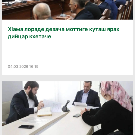
Хӏама лораде дезача моттиге куташ ярах
дийцар кхетаче
04.03.2026 16:19