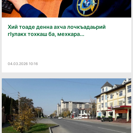
Хий тоаде денна ахча лочкъадаьрий
гӏулакх тохкаш ба, мехкара...
04.03.2026 10:16