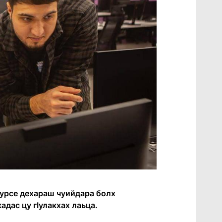
курсе дехараш чуийдара болх
адас цу гӀулакхах лаьца.