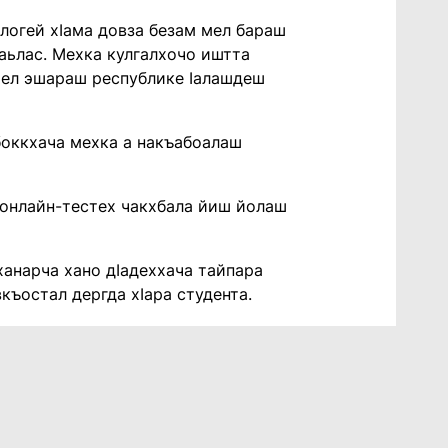
ологей хӀама довза безам мел бараш
Ӏаьлас. Мехка кулгалхочо иштта
 мел эшараш республике Ӏалашдеш
боккхача мехка а накъабоалаш
а, онлайн-тестех чакхбала йиш йолаш
ханарча хано дӀадеххача тайпара
къостал дергда хӀара студента.