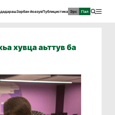
рдадараш
Зарбан йоазув
Публицистика
Эрс
ГӀал
ьа хувца аьттув ба