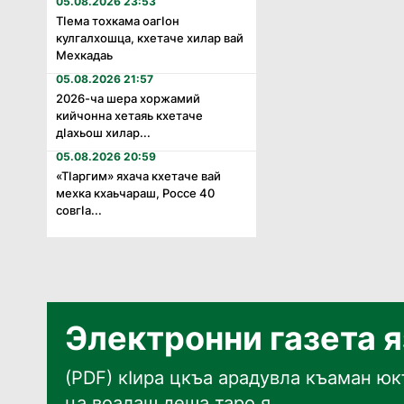
05.08.2026 23:53
Тӏема тохкама оагӏон
кулгалхошца, кхетаче хилар вай
Мехкадаь
05.08.2026 21:57
2026-ча шера хоржамий
кийчонна хетаяь кхетаче
дӏахьош хилар...
05.08.2026 20:59
«Тӏаргим» яхача кхетаче вай
мехка кхаьчараш, Россе 40
совгӏа...
Электронни газета 
(PDF) кӀира цкъа арадувла къаман юкъ
ца воалаш деша таро я