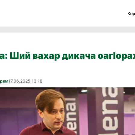
Ке
: Ший вахар дикача оагӀорах
арем
17.06.2025 13:18