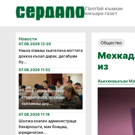
ГӀалгӀай къаман
юкъара газет
Новости
Общество
07.08.2026 12:20
Наьха хӏамаш хьателача моттига
Мехкада
доккха къоал дарах, дегабуам
бу...
из
07.08.2026 11:52
Аькхенаькъан М
Анапе салаӏа болхача
студенташта, цхьацца
хьехамаш дир...
07.08.2026 11:18
Шолжа кхален администраце
бахархошта, мах боацаш,
юридически...