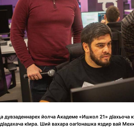
а дувзаденнарех йолча Академе «Ишкол 21» дӀахьоча 
дӀадахача кӀира. Ший вахара оагӀонашка яздир вай Мехк