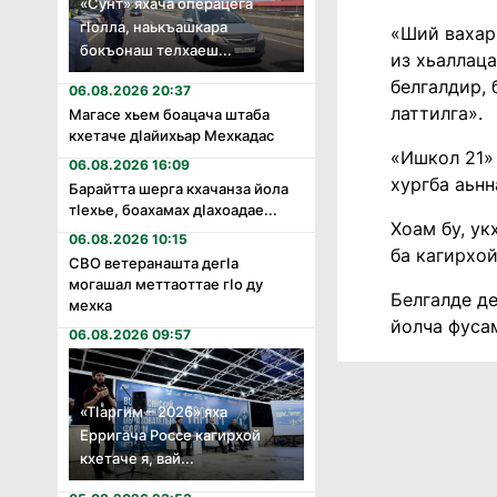
«Сунт» яхача операцега
гӏолла, наькъашкара
«Ший вахар 
бокъонаш телхаеш...
из хьаллаца
белгалдир,
06.08.2026 20:37
латтилга».
Магасе хьем боацача штаба
кхетаче дӏайихьар Мехкадас
«Ишкол 21»
06.08.2026 16:09
хургба аьнн
Барайтта шерга кхачанза йола
тӏехье, боахамах дӏахоадае...
Хоам бу, ук
06.08.2026 10:15
ба кагирхой
СВО ветеранашта дегӏа
могашал меттаоттае гӏо ду
Белгалде де
мехка
йолча фусам
06.08.2026 09:57
«Тӏаргим – 2026» яха
Ерригача Россе кагирхой
кхетаче я, вай...