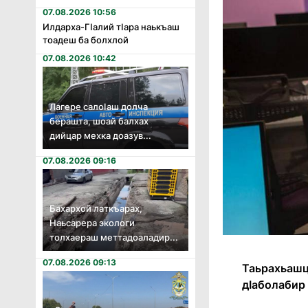
07.08.2026 10:56
Илдарха-Гӏалий тӏара наькъаш
тоадеш ба болхлой
07.08.2026 10:42
Лагере салоӏаш долча
берашта, шоай балхах
дийцар мехка доазув...
07.08.2026 09:16
Бахархой латкъарах,
Наьсарера экологи
толхаераш меттадоаладир...
07.08.2026 09:13
Таьрахьашц
дӀаболабир 