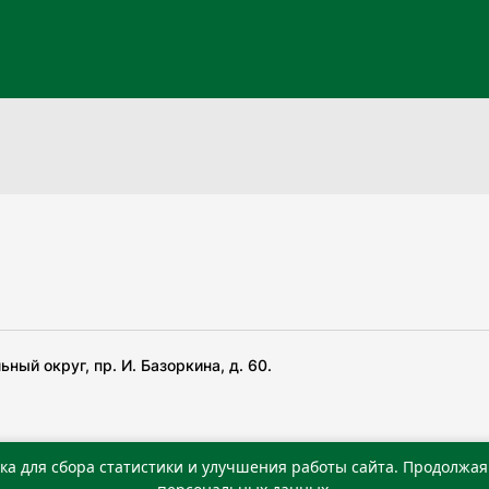
ный округ, пр. И. Базоркина, д. 60.
ка для сбора статистики и улучшения работы сайта. Продолжая 
 беча гIирсаштеи, цар дуккхача тайпаштеи тIахьожам