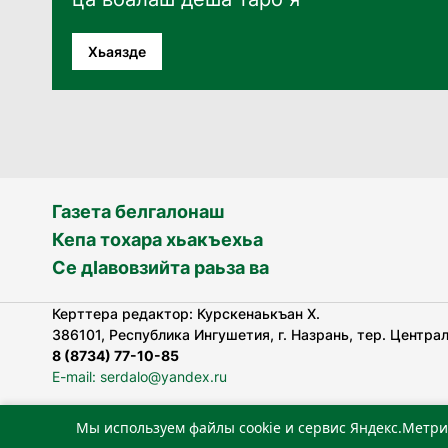
Хьаязде
Газета белгалонаш
Кепа тохара хьакъехьа
Се дӀавовзийта раьза ва
Керттера редактор: Курскенаькъан Х.
386101, Республика Ингушетия, г. Назрань, тер. Централь
8 (8734) 77-10-85
E-mail: serdalo@yandex.ru
Мы используем файлы cookie и сервис Яндекс.Метри
«Сердало» газета арадувлар чIоагIдаьд бувзамеи, хоам