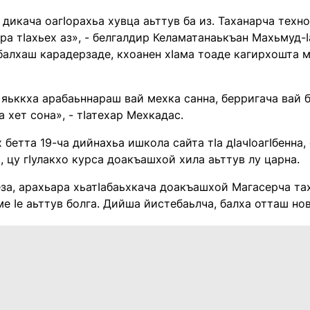
дикача оагӀорахьа хувца аьттув ба из. Таханарча техн
ра тӀахьех аз», - белгалдир Келаматанаькъан Махьмуд-
 балхаш карадерзаде, кхоанен хӀама тоаде кагирхошта
 яьккха арабаьннараш вай мехка санна, берригача вай 
а хет сона», - тӀатехар Мехкадас.
х бетта 19-ча дийнахьа ишкола сайта тӀа дӀачӀоагӀбенн
, цу гӀулакхо курса доакъашхой хила аьттув лу царна.
за, арахьара хьатӀабаьхкача доакъашхой Магасерча та
е Ӏе аьттув болга. Дийша йистебаьлча, балха отташ нов