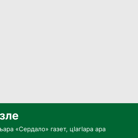
язле
ара «Сердало» газет, цӀагӀара ара