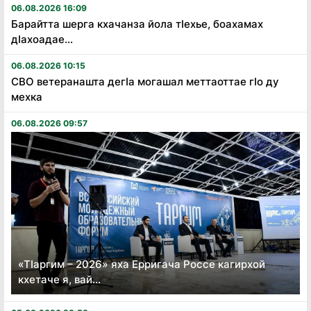
06.08.2026 16:09
Барайтта шерга кхачанза йола тӏехье, боахамах
дӏахоадае...
06.08.2026 10:15
СВО ветеранашта дегӏа могашал меттаоттае гӏо ду
мехка
06.08.2026 09:57
«Тӏаргим – 2026» яха Ерригача Россе кагирхой
кхетаче я, вай...