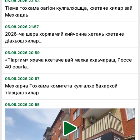
05.08.2026 23:53
Тӏема тохкама оагӏон кулгалхошца, кхетаче хилар вай
Мехкадаь
05.08.2026 21:57
2026-ча шера хоржамий кийчонна хетаяь кхетаче
дӏахьош хилар...
05.08.2026 20:59
«Тӏаргим» яхача кхетаче вай мехка кхаьчараш, Россе
40 совгӏа...
05.08.2026 20:57
Мехкарча Тохкама комитета кулгалхо бахархой
тӏаэцаш хилар
05.08.2026 20:55