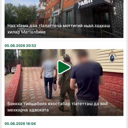
Нах хӏама даа тӏалаттача моттигий хьал тохкаш
хилар Магӏалбике
05.08.2026 20:52
Боккха тийшаболх кхостабар тӏатетташ да вай
мехкарча адвоката
05.08.2026 16:04