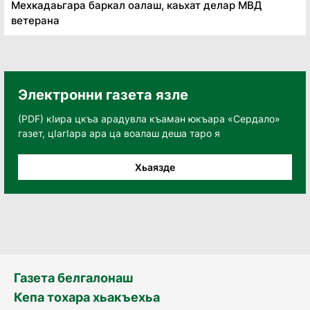
Мехкадаьгара баркал оалаш, каьхат делар МВД
ветерана
Электронни газета язле
(PDF) кӀира цкъа арадувла къаман юкъара «Сердало»
газет, цӀагӀара ара ца воалаш деша таро я
Хьаязде
Газета белгалонаш
Кепа тохара хьакъехьа