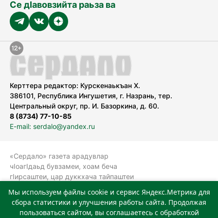
Се дӀавовзийта раьза ва
Керттера редактор: Курскенаькъан Х.
386101, Республика Ингушетия, г. Назрань, тер.
Центральный округ, пр. И. Базоркина, д. 60.
8 (8734) 77-10-85
E-mail: serdalo@yandex.ru
«Сердало» газета арадувлар
чIоагIдаьд бувзамеи, хоам беча
гIирсаштеи, цар дуккхача тайпаштеи
тIахьожам лоаттабеча Федеральни
Мы используем файлы cookie и сервис Яндекс.Метрика для
болхлоша (Роскомнадзор).
сбора статистики и улучшения работы сайта. Продолжая
Реестровая запись СМИ: ЭЛ № ФС 77-
пользоваться сайтом, вы соглашаетесь с обработкой
78323 от 15.05.2020 г. Учредитель: