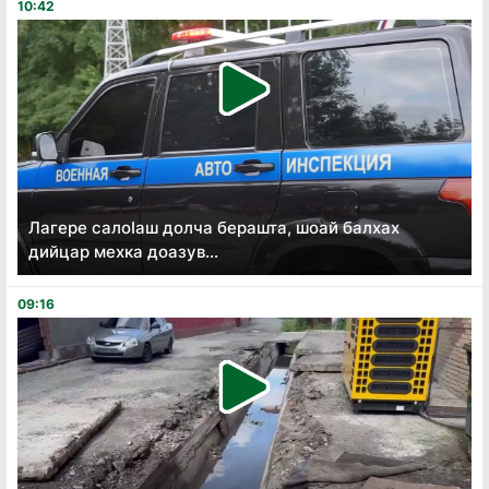
10:42
Лагере салоӏаш долча берашта, шоай балхах
дийцар мехка доазув...
09:16