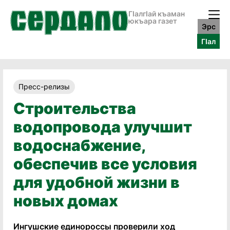
ГӀалгӀай къаман
юкъара газет
Эрс
ГӀал
Пресс-релизы
Строительства
водопровода улучшит
водоснабжение,
обеспечив все условия
для удобной жизни в
новых домах
Ингушские единороссы проверили ход