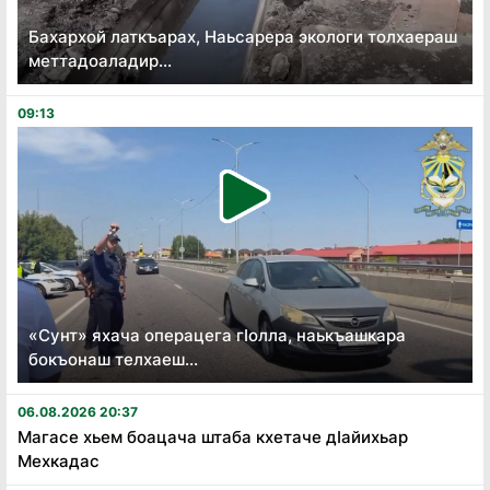
Бахархой латкъарах, Наьсарера экологи толхаераш
меттадоаладир...
09:13
«Сунт» яхача операцега гӏолла, наькъашкара
бокъонаш телхаеш...
06.08.2026 20:37
Магасе хьем боацача штаба кхетаче дӏайихьар
Мехкадас