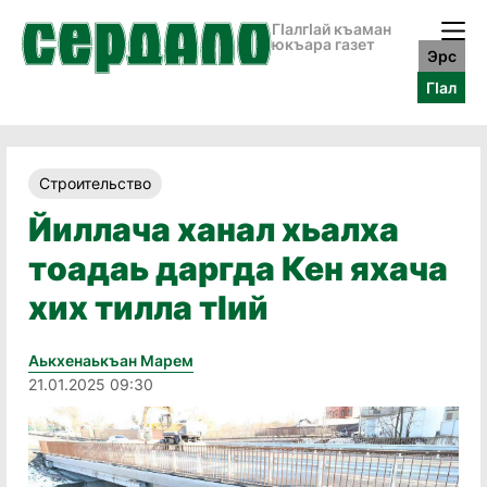
ГӀалгӀай къаман
юкъара газет
Эрс
ГӀал
Строительство
Йиллача ханал хьалха
тоадаь даргда Кен яхача
хих тилла тӀий
Аькхенаькъан Марем
21.01.2025 09:30