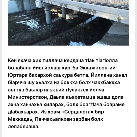
Кен яхача хих тиллача кердача тӀаь тӀагӀолла
болабала йиш йолаш хургба Эккажкъонгий-
Юртара бахархой саькура бетта. Йиллача ханал
бӀарчча шу хьалха из боккха болх чакхбаккха
аьттув баьлар наькъий гӀулакхех йолча
Министерствон, Даьла къахетамца эшаш дола
ахча ханнахьа хиларах, болх боаггӀача боараме
дӀабахьарах. Из хоам «Сердалога» бир
Мехкадаь, Паччахьалкхен зарбан болх
лелабераша.