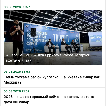
06.08.2026 09:57
«Тӏаргим – 2026» яха Ерригача Россе кагирхой
кхетаче я, вай...
05.08.2026 23:53
Тӏема тохкама оагӏон кулгалхошца, кхетаче хилар вай
Мехкадаь
05.08.2026 21:57
2026-ча шера хоржамий кийчонна хетаяь кхетаче
дӏахьош хилар...