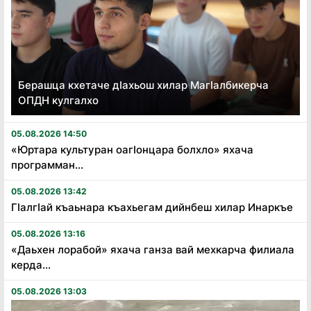
Берашца кхетаче дӏахьош хилар Магӏалбикерча
ОПДН кулгалхо
05.08.2026 14:50
«Юртара культуран оагӏонцара болхло» яхача
программан...
05.08.2026 13:42
Гӏалгӏай къаьнара къахьегам дийнбеш хилар Инаркъе
05.08.2026 13:16
«Даьхен лорабой» яхача ганза вай мехкарча филиала
керда...
05.08.2026 13:03