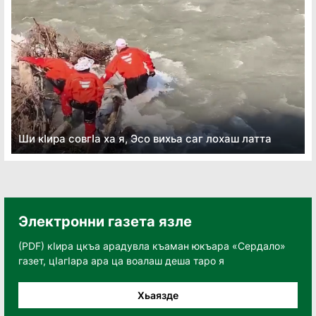
Ши кӏира совгӏа ха я, Эсо вихьа саг лохаш латта
Электронни газета язле
(PDF) кӀира цкъа арадувла къаман юкъара «Сердало»
газет, цӀагӀара ара ца воалаш деша таро я
Хьаязде