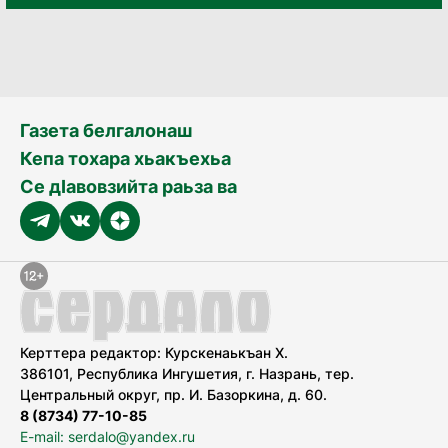
Газета белгалонаш
Кепа тохара хьакъехьа
Се дӀавовзийта раьза ва
Керттера редактор: Курскенаькъан Х.
386101, Республика Ингушетия, г. Назрань, тер.
Центральный округ, пр. И. Базоркина, д. 60.
8 (8734) 77-10-85
E-mail: serdalo@yandex.ru