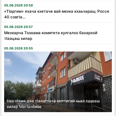
05.08.2026 20:59
«Тӏаргим» яхача кхетаче вай мехка кхаьчараш, Россе
40 совгӏа...
05.08.2026 20:57
Мехкарча Тохкама комитета кулгалхо бахархой
тӏаэцаш хилар
05.08.2026 20:55
Нах хӏама даа тӏалаттача моттигий хьал тохкаш
хилар Магӏалбике