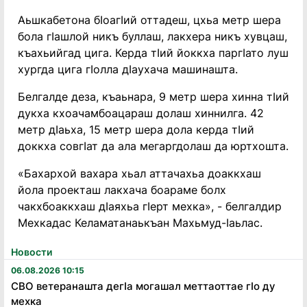
Аьшкабетона бӀоагӀий оттадеш, цхьа метр шера
бола гӀашлой никъ буллаш, лакхера никъ хувцаш,
къахьийгад цига. Керда тӀий йоккха паргӀато луш
хургда цига гӀолла дӀаухача машинашта.
Белгалде деза, къаьнара, 9 метр шера хинна тӀий
дукха кхоачамбоацараш долаш хиннилга. 42
метр дӀаьха, 15 метр шера дола керда тӀий
доккха совгӀат да ала мегаргдолаш да юртхошта.
«Бахархой вахара хьал аттачахьа доаккхаш
йола проекташ лакхача боараме болх
чакхбоаккхаш дӀаяхьа гӀерт мехка», - белгалдир
Мехкадас Келаматанаькъан Махьмуд-Ӏаьлас.
Новости
06.08.2026 10:15
СВО ветеранашта дегӏа могашал меттаоттае гӏо ду
мехка