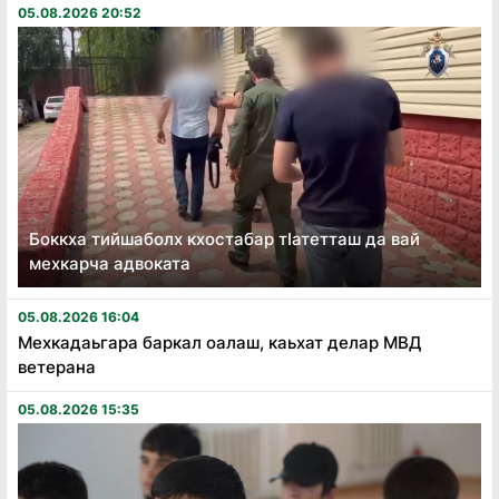
05.08.2026 20:52
Боккха тийшаболх кхостабар тӏатетташ да вай
мехкарча адвоката
05.08.2026 16:04
Мехкадаьгара баркал оалаш, каьхат делар МВД
ветерана
05.08.2026 15:35