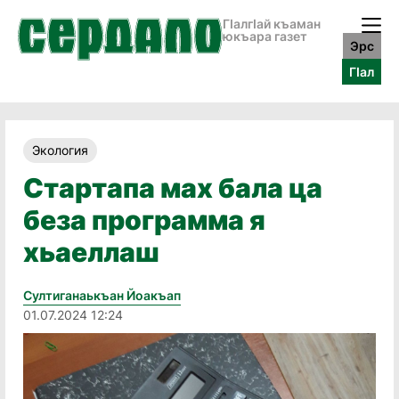
ГӀалгӀай къаман
юкъара газет
Эрс
ГӀал
Экология
Стартапа мах бала ца
беза программа я
хьаеллаш
Султиганаькъан Йоакъап
01.07.2024 12:24