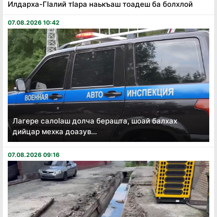
Илдарха-Гӏалий тӏара наькъаш тоадеш ба болхлой
07.08.2026 10:42
Лагере салоӏаш долча берашта, шоай балхах
дийцар мехка доазув...
07.08.2026 09:16