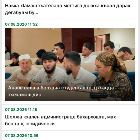
Наьха хӏамаш хьателача моттига доккха къоал дарах,
дегабуам бу...
07.08.2026 11:52
Анапе салаӏа болхача студенташта, цхьацца
хьехамаш дир...
07.08.2026 11:18
Шолжа кхален администраце бахархошта, мах
боацаш, юридически...
07.08.2026 10:56