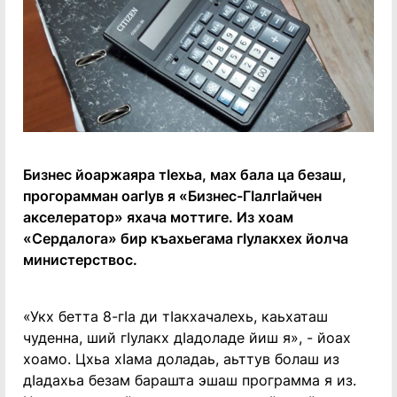
Бизнес йоаржаяра тӀехьа, мах бала ца безаш,
прогорамман оагӀув я «Бизнес-ГӀалгӀайчен
акселератор» яхача моттиге. Из хоам
«Сердалога» бир къахьегама гӀулакхех йолча
министерствос.
«Укх бетта 8-гӀа ди тӀакхачалехь, каьхаташ
чуденна, ший гӀулакх дӀадоладе йиш я», - йоах
хоамо. Цхьа хӀама доладаь, аьттув болаш из
дӀадахьа безам барашта эшаш программа я из.