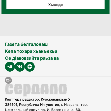
Хьаязде
Газета белгалонаш
Кепа тохара хьакъехьа
Се дӀавовзийта раьза ва
Керттера редактор: Курскенаькъан Х.
386101, Республика Ингушетия, г. Назрань, тер.
Центральный округ, пр. И. Базоркина, д. 60.