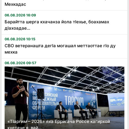
Мехкадас
06.08.2026 16:09
Барайтта шерга кхачанза йола тӏехье, боахамах
дӏахоадае...
06.08.2026 10:15
СВО ветеранашта дегӏа могашал меттаоттае гӏо ду
мехка
06.08.2026 09:57
«Тӏаргим – 2026» яха Ерригача Россе кагирхой
кхетаче я, вай...