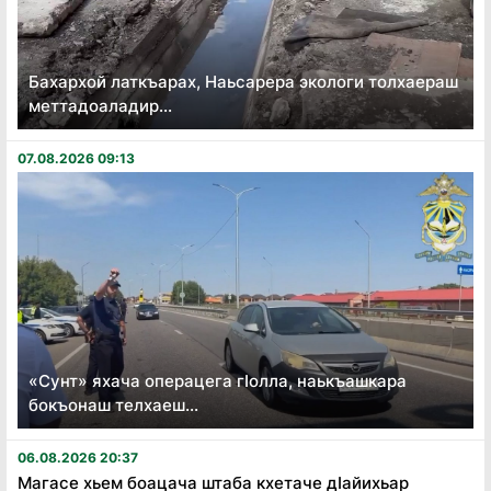
Бахархой латкъарах, Наьсарера экологи толхаераш
меттадоаладир...
07.08.2026 09:13
«Сунт» яхача операцега гӏолла, наькъашкара
бокъонаш телхаеш...
06.08.2026 20:37
Магасе хьем боацача штаба кхетаче дӏайихьар