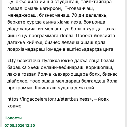
Цу юкъе хила йиш я студенташ, тайп-тайпара
говзал Ӏомаяь кагирхой, ӀТ-говзанчаш,
менеджераш, бизнесменаш. 70 ди далалехь,
беркате хургда аьнна хӀама леха, бокъонца
дӀадоладича; из мел аьттув болаш хургда тахка
йиш я цу программага гӀолла. Проект йовзийта
дагахьа кийчъе, бизнес лелаеча эшаш дола
лоархӀамедараш Ӏомаде вӀаштӀехьадаргда цига.
«Цу беркатеча гӀулакха юкъе дакъа лаца безам
барашка хьеж онлайн-вебинараш, воркшопаш,
лакха говзал йолча хьехархошцара болх, бизнес
дӀайолае, тоае эшаш мел дараш белгалдеш йола
программа. Каьхаташ чудала деза сайт:
https://Ӏngaccelerator.ru/startbusӀness», – йоах
хоамо
Новости
07.08.2026 12:20