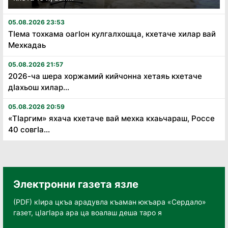
05.08.2026 23:53
Тӏема тохкама оагӏон кулгалхошца, кхетаче хилар вай
Мехкадаь
05.08.2026 21:57
2026-ча шера хоржамий кийчонна хетаяь кхетаче
дӏахьош хилар...
05.08.2026 20:59
«Тӏаргим» яхача кхетаче вай мехка кхаьчараш, Россе
40 совгӏа...
Электронни газета язле
(PDF) кӀира цкъа арадувла къаман юкъара «Сердало»
газет, цӀагӀара ара ца воалаш деша таро я