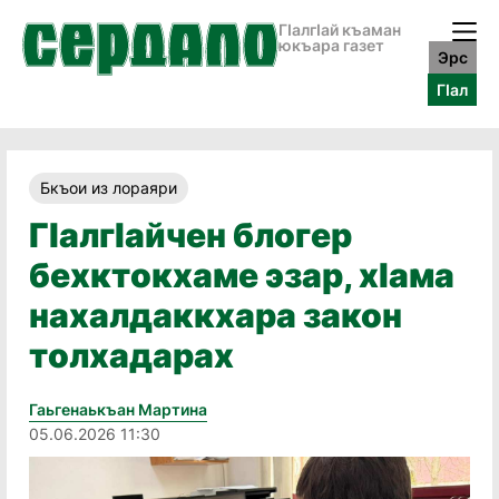
ГӀалгӀай къаман
юкъара газет
Эрс
ГӀал
Бкъои из лораяри
ГӏалгӀайчен блогер
бехктокхаме эзар, хӏама
нахалдаккхара закон
толхадарах
Гаьгенаькъан Мартина
05.06.2026 11:30