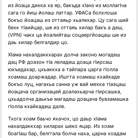
из йоаца дикка ха яр, бакъда хӀанз из моллагӀча
сага го йиш йолаш латтар. УФАСа болхлоша
бокъо йоацаш из оттаяьр хьалехар. Цу сага ший
бехк тӀаийцар, ше из оттаяь хилар бакъ а деш,
(VPN) чакх ца йоалийташ соцаергйоацаш ше из
даь хилар белгалдир цо.
Хӏама нахалдаккхарах долча законо могадеш
дац РФ доазон тӀа леладеш доаца гӏирсаш
юкъедахар, цхьаккха а тайпара царга гӏолла
хоамаш доаржадар. Иштта хоамаш кхайкаде
бокъо луц, нагахьа санна уж вай мехка тӀаэцаш
йоацача организацей доалахьарча гӏирсашка,
цхьадолча даькъе магадеш доацача бувзамашка
гӏолла кхайкадеш дале.
Тхога хоам баьчо яхачох, цо даьр хӏама
нахалдаккхар хиларах шеко яцар. Из хоам
боагӀаш бар, белггала болча наха, царна хоадам