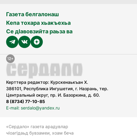
Газета белгалонаш
Кепа тохара хьакъехьа
Се дӀавовзийта раьза ва
Керттера редактор: Курскенаькъан Х.
386101, Республика Ингушетия, г. Назрань, тер.
Центральный округ, пр. И. Базоркина, д. 60.
8 (8734) 77-10-85
E-mail: serdalo@yandex.ru
«Сердало» газета арадувлар
чIоагIдаьд бувзамеи, хоам беча