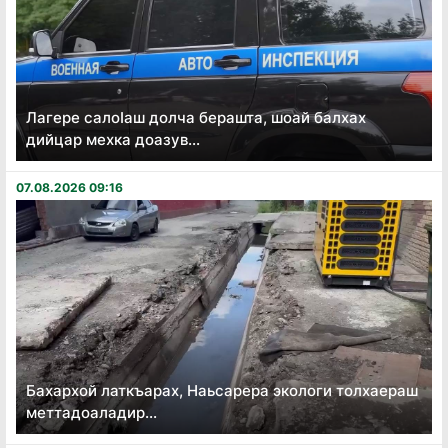
Лагере салоӏаш долча берашта, шоай балхах
дийцар мехка доазув...
07.08.2026 09:16
Бахархой латкъарах, Наьсарера экологи толхаераш
меттадоаладир...