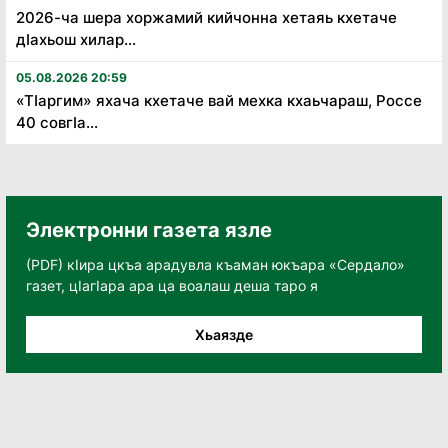
2026-ча шера хоржамий кийчонна хетаяь кхетаче
дӏахьош хилар...
05.08.2026 20:59
«Тӏаргим» яхача кхетаче вай мехка кхаьчараш, Россе
40 совгӏа...
Электронни газета язле
(PDF) кӀира цкъа арадувла къаман юкъара «Сердало»
газет, цӀагӀара ара ца воалаш деша таро я
Хьаязде