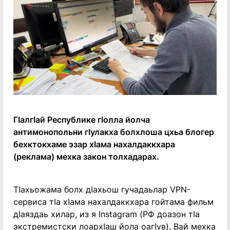
ГӏалгӀай Республике гӀолла йолча
антимонопольни гӏулакха болхлоша цхьа блогер
бехктокхаме эзар хӏама нахалдаккхара
(реклама) мехка закон толхадарах.
Тӏахьожама болх дӀахьош гучадаьлар VPN-
сервиса тӏа хӏама нахалдаккхара гойтама фильм
дӏаяздаь хилар, из я ӏnstagram (РФ доазон тӀа
экстремистски лоархӀаш йола оагӏув). Вай мехка