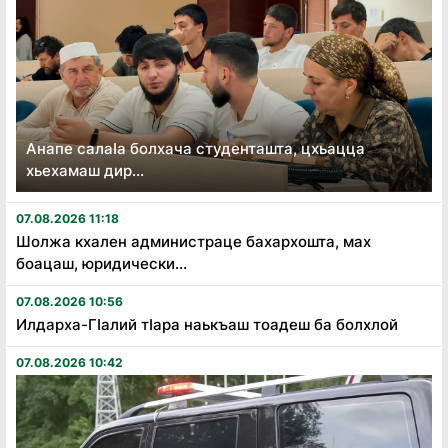
Анапе салаӏа болхача студенташта, цхьацца
хьехамаш дир...
07.08.2026 11:18
Шолжа кхален администраце бахархошта, мах
боацаш, юридически...
07.08.2026 10:56
Илдарха-Гӏалий тӏара наькъаш тоадеш ба болхлой
07.08.2026 10:42