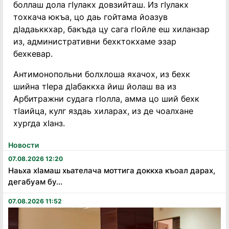
боллаш дола гӏулакх довзийташ. Из гӀулакх
тохкача юкъа, цо даь гойтама йоазув
дӏадаьккхар, бакъда цу сага гӏойле еш хиланзар
из, административни бехктокхаме эзар
бехкевар.
Антимонопольни болхлоша яхачох, из бехк
шийна тӏера дӏабаккха йиш йолаш ва из
Арбитражни судага гӏолла, амма цо ший бехк
тӀаийца, кулг яздаь хиларах, из де чоалхане
хургда хӏанз.
Новости
07.08.2026 12:20
Наьха хӏамаш хьателача моттига доккха къоал дарах,
дегабуам бу...
07.08.2026 11:52