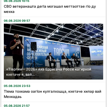
06.08.2026 10:15
СВО ветеранашта дегӏа могашал меттаоттае гӏо ду
мехка
06.08.2026 09:57
«Тӏаргим – 2026» яха Ерригача Россе кагирхой
кхетаче я, вай...
05.08.2026 23:53
Тӏема тохкама оагӏон кулгалхошца, кхетаче хилар вай
Мехкадаь
05.08.2026 21:57