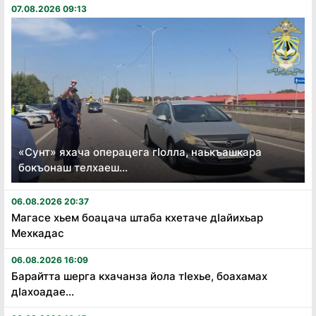
07.08.2026 09:13
«Сунт» яхача операцега гӏолла, наькъашкара
бокъонаш телхаеш...
06.08.2026 20:37
Магасе хьем боацача штаба кхетаче дӏайихьар
Мехкадас
06.08.2026 16:09
Барайтта шерга кхачанза йола тӏехье, боахамах
дӏахоадае...