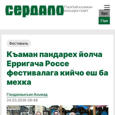
ГӀалгӀай къаман
юкъара газет
Эрс
ГӀал
Фестиваль
Къаман пандарех йолча
Ерригача Россе
фестивалага кийчо еш ба
мехка
Гӏазданаькъан Ахьмад
24.03.2026 08:48