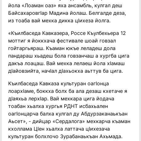
йола «Лоаман оаз» яха ансамбль, кулгал деш
Байсахаровгӏар Мадина йолаш. Белгалде деза,
из тоаба вай мехка дикка цӏихеза йолга.
«Къилбаседа Кавказера, Россе Къулбехьера 12
моттиг я йоккхача фестивале шоай говзал
гойтаргьяраш. Къаман юкъе леладеш дола
пандараш хьадеш бола говзанчаш а хургба цига
дакъа лоацаш. Вай мехка лелаеш йола хӏамаш
дӏайовзийта, начӏал дӏахьокха аьттув ба цига.
Къилбаседа Кавказа культуран оагӏонца
лоархӏаме, боккха болх ба ала дезаш кхетаче я
дӏаяхьа лерхӏар. Вай мехкара цига йодача
тоабан хьалха хургья РДНТ исбахьален
оагӏонцарча балха кулгал ду Абдурзаканаькъан
Аьсет», - дийцар «Сердалога» мехкарча къаман
кхоллама Цӏен хьалха латтача цӏихезача
культуран болхлочо Зурабанаькъан Ахьмада.