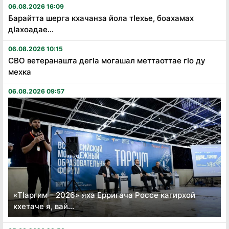
06.08.2026 16:09
Барайтта шерга кхачанза йола тӏехье, боахамах
дӏахоадае...
06.08.2026 10:15
СВО ветеранашта дегӏа могашал меттаоттае гӏо ду
мехка
06.08.2026 09:57
«Тӏаргим – 2026» яха Ерригача Россе кагирхой
кхетаче я, вай...