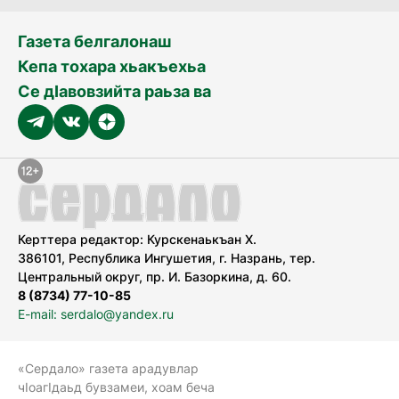
Газета белгалонаш
Кепа тохара хьакъехьа
Се дӀавовзийта раьза ва
Керттера редактор: Курскенаькъан Х.
386101, Республика Ингушетия, г. Назрань, тер.
Центральный округ, пр. И. Базоркина, д. 60.
8 (8734) 77-10-85
E-mail: serdalo@yandex.ru
«Сердало» газета арадувлар
чIоагIдаьд бувзамеи, хоам беча