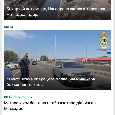
Бахархой латкъарах, Наьсарера экологи толхаераш
меттадоаладир...
09:13
«Сунт» яхача операцега гӏолла, наькъашкара
бокъонаш телхаеш...
06.08.2026 20:37
Магасе хьем боацача штаба кхетаче дӏайихьар
Мехкадас