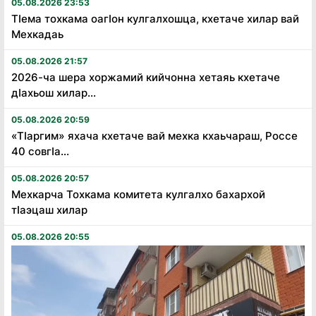
05.08.2026 23:53
Тӏема тохкама оагӏон кулгалхошца, кхетаче хилар вай
Мехкадаь
05.08.2026 21:57
2026-ча шера хоржамий кийчонна хетаяь кхетаче
дӏахьош хилар...
05.08.2026 20:59
«Тӏаргим» яхача кхетаче вай мехка кхаьчараш, Россе
40 совгӏа...
05.08.2026 20:57
Мехкарча Тохкама комитета кулгалхо бахархой
тӏаэцаш хилар
05.08.2026 20:55