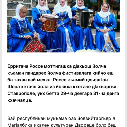
Ерригача Россе моттигашка дӏахьош йолча
къаман пандарех йолча фистивалага кийчо еш
ба тахан вай мехка. Россе къамий цхьоагӏон
Шера хетаяь йола из йоккха кхетаче дӏахьоргья
Ставрополе, укх бетта 29-ча денгара 31-ча денга
кхаччалца.
Вай республикан мукъама оаз йовзийтаргьяр я
Магӏалбика кхален культуран Двореце болх беш