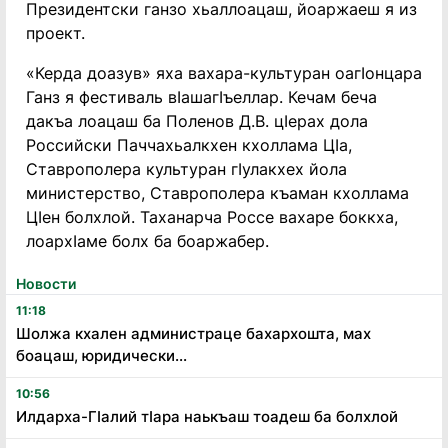
Президентски ганзо хьаллоацаш, йоаржаеш я из
проект.
«Керда доазув» яха вахара-культуран оагӏонцара
Ганз я фестиваль вӏашагӏъеллар. Кечам беча
дакъа лоацаш ба Поленов Д.В. цӏерах дола
Российски Паччахьалкхен кхоллама Цӏа,
Ставрополера культуран гӏулакхех йола
министерство, Ставрополера къаман кхоллама
Цӏен болхлой. Таханарча Россе вахаре боккха,
лоархӏаме болх ба боаржабер.
Новости
11:18
Шолжа кхален администраце бахархошта, мах
боацаш, юридически...
10:56
Илдарха-Гӏалий тӏара наькъаш тоадеш ба болхлой