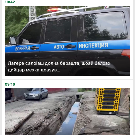
10:42
Лагере салоӏаш долча берашта, шоай балхах
дийцар мехка доазув...
09:16