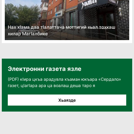
Нах хӏама даа тӏалаттача моттигий хьал тохкаш
хилар Магӏалбике
Электронни газета язле
(PDF) кӀира цкъа арадувла къаман юкъара «Сердало»
газет, цӀагӀара ара ца воалаш деша таро я
Хьаязде