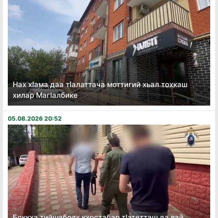
Нах хӏама даа тӏалаттача моттигий хьал тохкаш
хилар Магӏалбике
05.08.2026 20:52
Боккха тийшаболх кхостабар тӏатетташ да вай