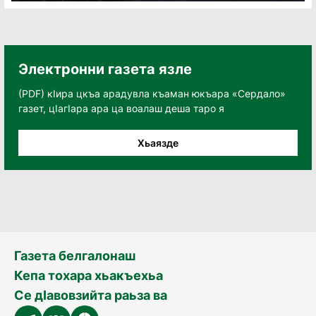
Электронни газета язле
(PDF) кӀира цкъа арадувла къаман юкъара «Сердало»
газет, цӀагӀара ара ца воалаш деша таро я
Хьаязде
Газета белгалонаш
Кепа тохара хьакъехьа
Се дӀавовзийта раьза ва