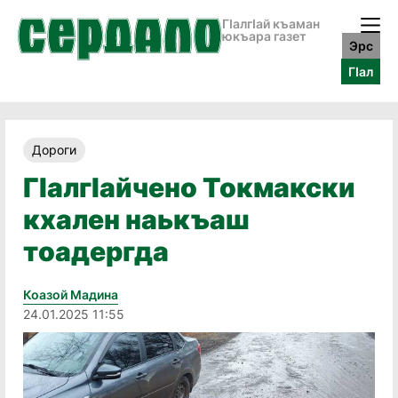
ГӀалгӀай къаман
юкъара газет
Эрс
ГӀал
Дороги
ГӀалгӀайчено Токмакски
кхален наькъаш
тоадергда
Коазой Мадина
24.01.2025 11:55