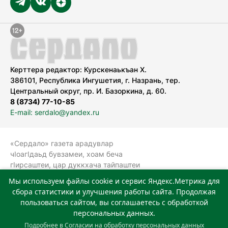
Керттера редактор: Курскенаькъан Х.
386101, Республика Ингушетия, г. Назрань, тер.
Центральный округ, пр. И. Базоркина, д. 60.
8 (8734) 77-10-85
E-mail: serdalo@yandex.ru
«Сердало» газета арадувлар
чIоагIдаьд бувзамеи, хоам беча
гIирсаштеи, цар дуккхача тайпаштеи
тIахьожам лоаттабеча Федеральни
Мы используем файлы cookie и сервис Яндекс.Метрика для
болхлоша (Роскомнадзор).
сбора статистики и улучшения работы сайта. Продолжая
Реестровая запись СМИ: ЭЛ № ФС 77-
пользоваться сайтом, вы соглашаетесь с обработкой
78323 от 15.05.2020 г. Учредитель:
персональных данных.
Государственное автономное
Подробнее в
Согласии на обработку персональных данных