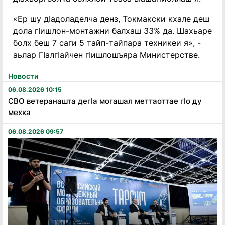
«Ер шу дӀадоладелча денз, Токмакски кхале деш
дола гӀишлон-монтажни балхаш 33% да. Шахьаре
болх беш 7 саги 5 тайп-тайпара техникеи я», -
аьлар ГӀалгӀайчен гӀишлошъяра Министерстве.
Новости
06.08.2026 10:15
СВО ветеранашта дегӏа могашал меттаоттае гӏо ду
мехка
06.08.2026 09:57