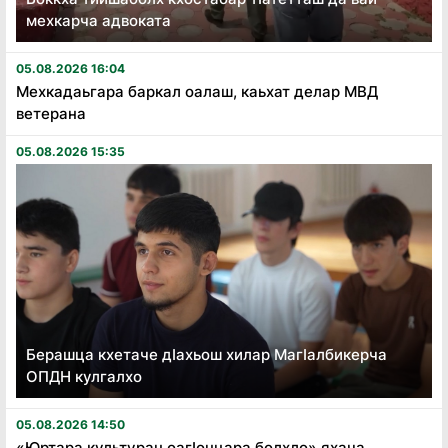
мехкарча адвоката
05.08.2026 16:04
Мехкадаьгара баркал оалаш, каьхат делар МВД
ветерана
05.08.2026 15:35
Берашца кхетаче дӏахьош хилар Магӏалбикерча
ОПДН кулгалхо
05.08.2026 14:50
«Юртара культуран оагӏонцара болхло» яхача