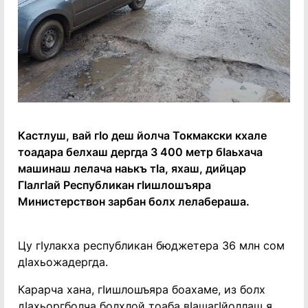
Кастлуш, вай гӀо деш йолча Токмакски кхале
тоадара белхаш дергда 3 400 метр бӀаьхача
машинаш лелача наькъ тӀа, яхаш, дийцар
ГӀалгӀай Республикан гӀишлошъяра
Министерствон зарбан болх лелабераша.
Цу гӀулакха республикан бюджетера 36 млн сом
дӀахьожадергда.
Карарча хана, гӀишлошъяра боахаме, из болх
дӀахьоргболча болхлой тоаба вӀашагӀйоллаш я.