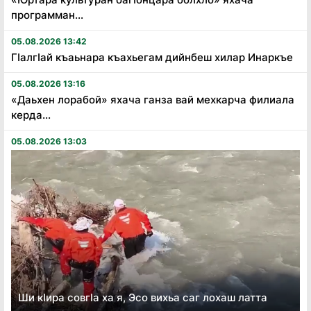
программан...
05.08.2026 13:42
Гӏалгӏай къаьнара къахьегам дийнбеш хилар Инаркъе
05.08.2026 13:16
«Даьхен лорабой» яхача ганза вай мехкарча филиала
керда...
05.08.2026 13:03
Ши кӏира совгӏа ха я, Эсо вихьа саг лохаш латта