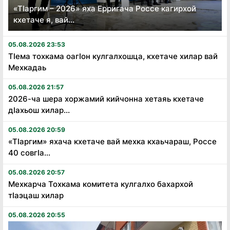
«Тӏаргим – 2026» яха Ерригача Россе кагирхой
кхетаче я, вай...
05.08.2026 23:53
Тӏема тохкама оагӏон кулгалхошца, кхетаче хилар вай
Мехкадаь
05.08.2026 21:57
2026-ча шера хоржамий кийчонна хетаяь кхетаче
дӏахьош хилар...
05.08.2026 20:59
«Тӏаргим» яхача кхетаче вай мехка кхаьчараш, Россе
40 совгӏа...
05.08.2026 20:57
Мехкарча Тохкама комитета кулгалхо бахархой
тӏаэцаш хилар
05.08.2026 20:55