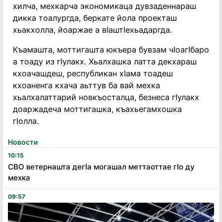
хилча, мехкарча экономикаца дувзаденнараш
дикка тоалургда, беркате йола проекташ
хьакхолла, йоаржае а вӀаштӀехьадаргда.
Къамашта, моттигашта юкъера бувзам чӀоагӀбаро
а тоаду из гӀулакх. Хьалхашка латта декхараш
кхоачашдеш, республикан хӀама тоадеш
кхоаненга кхача аьттув ба вай мехка
хьалхалаттарий новкъосталца, безнеса гӀулакх
доаржадеча моттигашка, къахьегамхошка
гӀолла.
Новости
10:15
СВО ветернашта дегӏа могашал меттаоттае гӏо ду
мехка
09:57