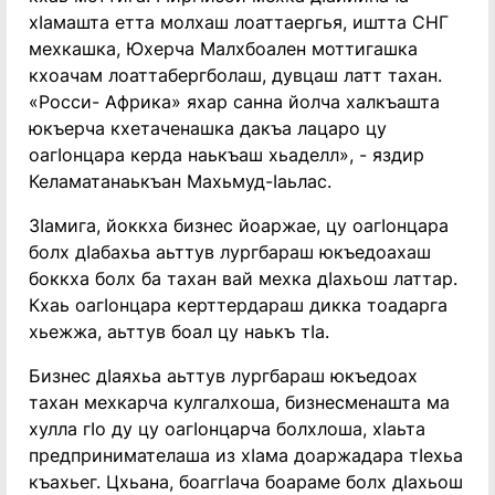
хӀамашта етта молхаш лоаттаергья, иштта СНГ
мехкашка, Юхерча Малхбоален моттигашка
кхоачам лоаттабергболаш, дувцаш латт тахан.
«Росси- Африка» яхар санна йолча халкъашта
юкъерча кхетаченашка дакъа лацаро цу
оагӀонцара керда наькъаш хьаделл», - яздир
Келаматанаькъан Махьмуд-Ӏаьлас.
ЗӀамига, йоккха бизнес йоаржае, цу оагӀонцара
болх дӀабахьа аьттув лургбараш юкъедоахаш
боккха болх ба тахан вай мехка дӀахьош латтар.
Кхаь оагӀонцара керттердараш дикка тоадарга
хьежжа, аьттув боал цу наькъ тӀа.
Бизнес дӀаяхьа аьттув лургбараш юкъедоах
тахан мехкарча кулгалхоша, бизнесменашта ма
хулла гӀо ду цу оагӀонцарча болхлоша, хӀаьта
предпринимателаша из хӀама доаржадара тӀехьа
къахьег. Цхьана, боаггӀача боараме болх дӀахьош