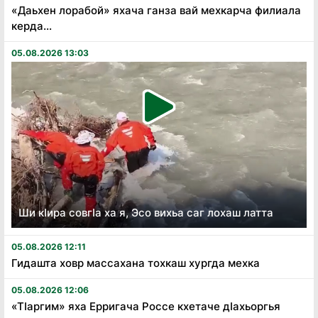
«Даьхен лорабой» яхача ганза вай мехкарча филиала
керда...
05.08.2026 13:03
Ши кӏира совгӏа ха я, Эсо вихьа саг лохаш латта
05.08.2026 12:11
Гидашта ховр массахана тохкаш хургда мехка
05.08.2026 12:06
«Тӏаргим» яха Ерригача Россе кхетаче дӏахьоргья