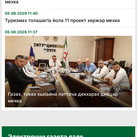
мехка
05.08.2026 11:40
Туризмах толашагӏа йола 11 проект хержар мехка
05.08.2026 11:37
Газах, токах хьаӏайна латтача декхарах дийцар
мехка
Электронни газета язле