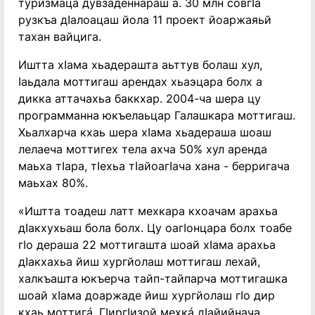
туризмаца дувзаденнараш а. 30 млн совгӀа
рузкъа дӀалоацаш йола 11 проект йоаржаяьй
тахан вайцига.
Иштта хӀама хьадерашта аьттув болаш хул,
Ӏаьдала моттигаш арендах хьаэцара болх а
дикка аттачахьа баккхар. 2004-ча шера цу
программанна юкъелаьцар Галашкара моттигаш.
Хьалхарча кхаь шера хӀама хьадераша шоаш
лелаеча моттигех тела ахча 50% хул аренда
маьха тӀара, тӀехьа тӀайоагӀача хана - берригача
маьхах 80%.
«Иштта тоадеш латт мехкара кхоачам арахьа
дӀакхухьаш бола болх. Цу оагӀонцара болх тоабе
гӀо дераша 22 моттигашта шоай хӀама арахьа
дӀакхахьа йиш хургйолаш моттигаш лехай,
халкъашта юкъерча тайп-тайпарча моттигашка
шоай хӀама доаржаде йиш хургйолаш гӀо дир
кхаь моттигá. ГӀиргӀизой мехкá дӀайийнача