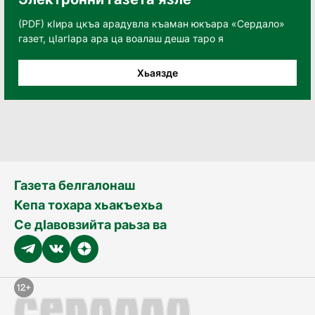
(PDF) кӀира цкъа арадувла къаман юкъара «Сердало»
газет, цӀагӀара ара ца воалаш деша таро я
Хьаязде
Газета белгалонаш
Кепа тохара хьакъехьа
Се дӀавовзийта раьза ва