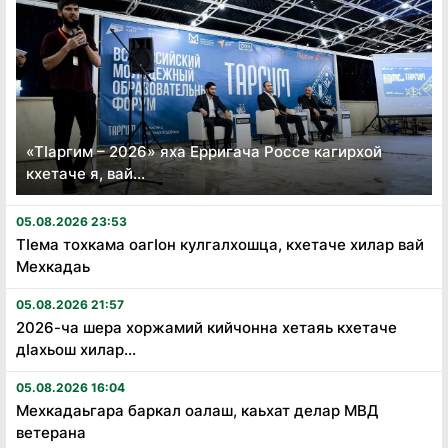
«Тӏаргим – 2026» яха Ерригача Россе кагирхой
кхетаче я, вай...
05.08.2026 23:53
Тӏема тохкама оагӏон кулгалхошца, кхетаче хилар вай
Мехкадаь
05.08.2026 21:57
2026-ча шера хоржамий кийчонна хетаяь кхетаче
дӏахьош хилар...
05.08.2026 16:04
Мехкадаьгара баркал оалаш, каьхат делар МВД
ветерана