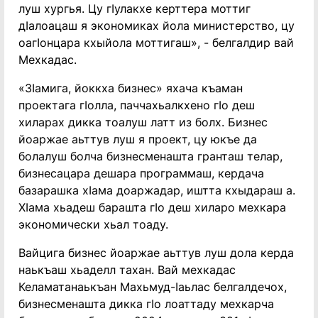
луш хургья. Цу гӀулакхе керттера моттиг
дӀалоацаш я экономиках йола министерство, цу
оагӀонцара кхыйола моттигаш», - белгалдир вай
Мехкадас.
«ЗӀамига, йоккха бизнес» яхача къаман
проектага гӀолла, паччахьалкхено гӀо деш
хиларах дикка тоалуш латт из болх. Бизнес
йоаржае аьттув луш я проект, цу юкъе да
болалуш болча бизнесменашта гранташ телар,
бизнесацара дешара программаш, кердача
базарашка хӀама доаржадар, иштта кхыдараш а.
ХӀама хьадеш барашта гӀо деш хиларо мехкара
экономически хьал тоаду.
Вайцига бизнес йоаржае аьттув луш дола керда
наькъаш хьаделл тахан. Вай мехкадас
Келаматанаькъан Махьмуд-Ӏаьлас белгалдечох,
бизнесменашта дикка гӀо лоаттаду мехкарча