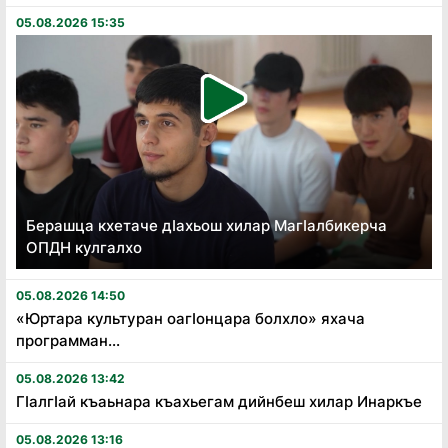
05.08.2026 15:35
Берашца кхетаче дӏахьош хилар Магӏалбикерча
ОПДН кулгалхо
05.08.2026 14:50
«Юртара культуран оагӏонцара болхло» яхача
программан...
05.08.2026 13:42
Гӏалгӏай къаьнара къахьегам дийнбеш хилар Инаркъе
05.08.2026 13:16