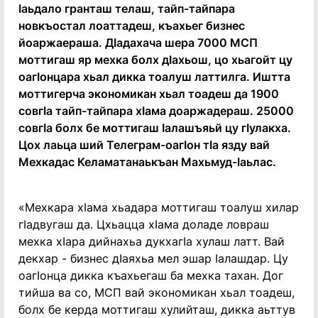
Ӏаьдало гранташ телаш, тайп-тайпара
новкъостал лоаттадеш, къахьег бизнес
йоаржаераша. ДӀадахача шера 7000 МСП
моттигаш яр мехка болх дӀахьош, цо хьагойт цу
оагӀонцара хьал дикка тоалуш латтилга. Иштта
моттигерча экономикан хьал тоадеш да 1900
совгӀа тайп-тайпара хӀама доаржадераш. 25000
совгӀа болх бе моттигаш Ӏалашъяьй цу гӀулакха.
Цох лаьца ший Телеграм-оагӀон тӀа язду вай
Мехкадас Келаматанаькъан Махьмуд-Ӏаьлас.
«Мехкара хӀама хьадара моттигаш тоалуш хилар
гӀадвугаш да. Цхьацца хӀама доладе ловраш
мехка хӀара дийнахьа дукхагӀа хулаш латт. Вай
декхар - бизнес дӀаяхьа мел эшар Ӏалашдар. Цу
оагӀонца дикка къахьегаш ба мехка тахан. Дог
тийша ва со, МСП вай экономикан хьал тоадеш,
болх бе керда моттигаш хулийташ, дикка аьттув