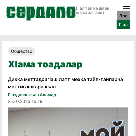
ГӀалгӀай къаман
юкъара газет
Эрс
ГӀал
Общество
ХӀама тоадалар
Дикка меттадоагӀаш латт мехка тайп-тайпарча
моттигашкара хьал
Гӏазданаькъан Ахьмад
25.07.2025 15:19