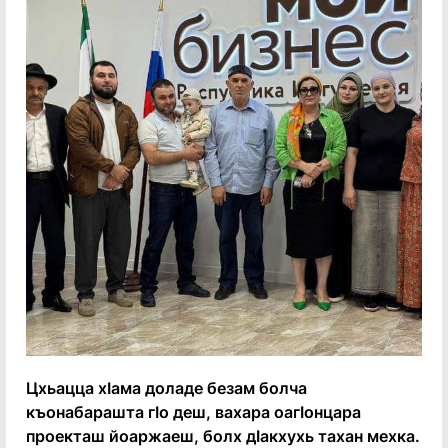
Цхьацца хӀама доладе безам болча
къонабарашта гӀо деш, вахара оагӀонцара
проекташ йоаржаеш, болх дӀакхухь тахан мехка.