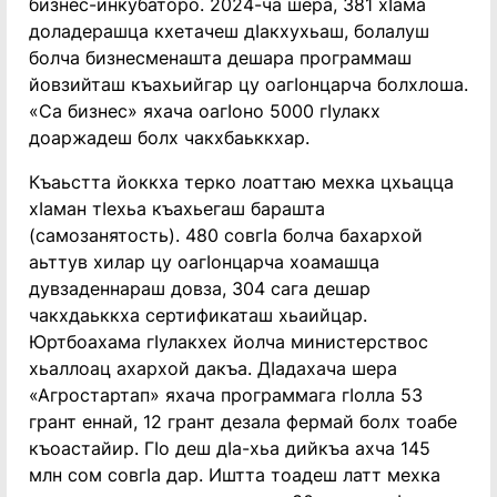
бизнес-инкубаторо. 2024-ча шера, 381 хӀама
доладерашца кхетачеш дӀакхухьаш, болалуш
болча бизнесменашта дешара программаш
йовзийташ къахьийгар цу оагӀонцарча болхлоша.
«Са бизнес» яхача оагӀоно 5000 гӀулакх
доаржадеш болх чакхбаьккхар.
Къаьстта йоккха терко лоаттаю мехка цхьацца
хӀаман тӀехьа къахьегаш барашта
(самозанятость). 480 совгӀа болча бахархой
аьттув хилар цу оагӀонцарча хоамашца
дувзаденнараш довза, 304 сага дешар
чакхдаьккха сертификаташ хьаийцар.
Юртбоахама гӀулакхех йолча министерствос
хьаллоац ахархой дакъа. ДӀадахача шера
«Агростартап» яхача программага гӀолла 53
грант еннай, 12 грант дезала фермай болх тоабе
къоастайир. ГӀо деш дӀа-хьа дийкъа ахча 145
млн сом совгӀа дар. Иштта тоадеш латт мехка