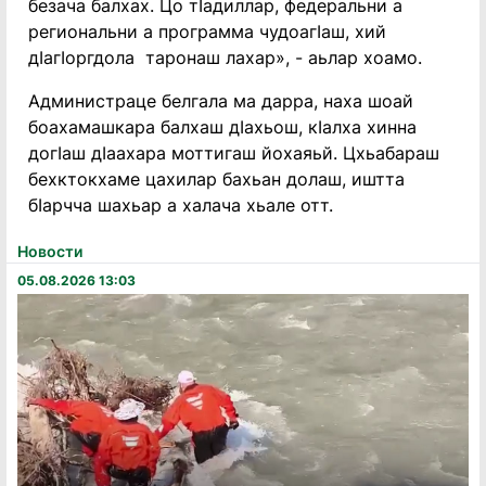
безача балхах. Цо тӏадиллар, федеральни а
региональни а программа чудоагӏаш, хий
дӏагӏоргдола таронаш лахар», - аьлар хоамо.
Администраце белгала ма дарра, наха шоай
боахамашкара балхаш дӏахьош, кӏалха хинна
догӏаш дӏаахара моттигаш йохаяьй. Цхьабараш
бехктокхаме цахилар бахьан долаш, иштта
бӏарчча шахьар а халача хьале отт.
Новости
05.08.2026 13:03