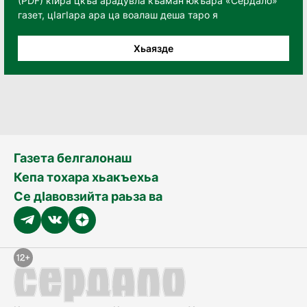
(PDF) кӀира цкъа арадувла къаман юкъара «Сердало»
газет, цӀагӀара ара ца воалаш деша таро я
Хьаязде
Газета белгалонаш
Кепа тохара хьакъехьа
Се дӀавовзийта раьза ва