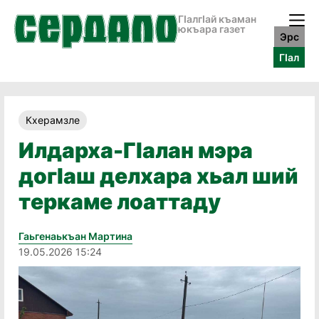
ГӀалгӀай къаман
юкъара газет
Эрс
ГӀал
Кхерамзле
Илдарха-Гӏалан мэра
догӏаш делхара хьал ший
теркаме лоаттаду
Гаьгенаькъан Мартина
19.05.2026 15:24