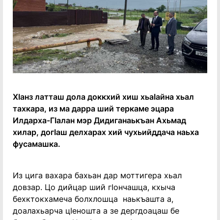
Хӏанз латташ дола доккхий хиш хьаӏайна хьал
тахкара, из ма дарра ший теркаме эцара
Илдарха-Гӏалан мэр Дидиганаькъан Ахьмад
хилар, догӏаш делхарах хий чухьийддача наьха
фусамашка.
Из цига вахара бахьан дар моттигера хьал
довзар. Цо дийцар ший гӏончашца, кхыча
бехктокхамеча болхлошца наькъашта а,
доалахьарча цӏеношта а зе дергдоацаш бе