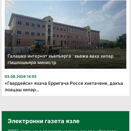
Галашка интернат хьалъярга хьажа ваха хилар
гӏишлошъяра министр
03.08.2026 14:55
«Гвардейск» яхача Ерригача Россе кхетачене, дакъа
лоацаш хилар...
Электронни газета язле