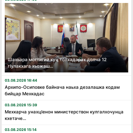
Шахьара моттигий куц толхадарах долча 12
гӏулакхага хьожаш...
03.08.2026 16:44
Архипо-Осиповке байнача наьха дезалашка кодам
бийцар Мехкадас
03.08.2026 15:39
Мехкарча унахцӏенон министерствон кулгалхочунца
кхетаче...
03.08.2026 15:14