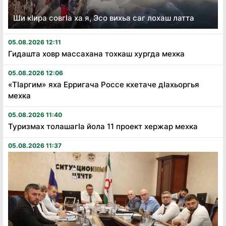
Ши кӏира совгӏа ха я, Эсо вихьа саг лохаш латта
05.08.2026 12:11
Гидашта ховр массахана тохкаш хургда мехка
05.08.2026 12:06
«Тӏаргим» яха Ерригача Россе кхетаче дӏахьоргья
мехка
05.08.2026 11:40
Туризмах толашагӏа йола 11 проект хержар мехка
05.08.2026 11:37