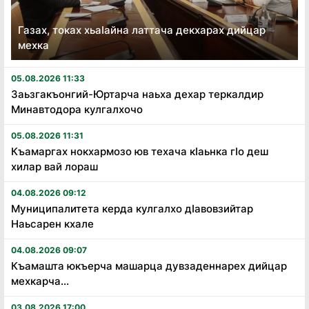
Газах, токах хьаӏайна латтача декхарах дийцар
мехка
05.08.2026 11:33
Заьзгакъонгий-Юртарча наьха дехар теркалдир
Минавтодора кулгалхочо
05.08.2026 11:31
Къамаргах нокхармозо юв техача кӏаьнка гӏо деш
хилар вай лораш
04.08.2026 09:12
Муниципалитета керда кулгалхо дӏавовзийтар
Наьсарен кхале
04.08.2026 09:07
Къамашта юкъерча машарца дувзаденнарех дийцар
мехкарча...
03.08.2026 17:00