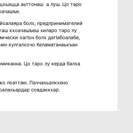
цхьацца аьттонаш а луш. Цо таро
оачашъе.
ӏайоалаяра болх, предпринимателий
кташ кхоачашъеш хиларо таро лу
ически оагӏон болх дегӏабоалабе,
йчен кулгалхочо Келаматанаькъан
омиканна. Цо таро лу керда балха
рко лоаттаю. Паччахьалкхено
доалахьардар совдаккхар.