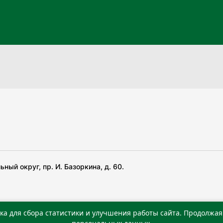
ный округ, пр. И. Базоркина, д. 60.
ка для сбора статистики и улучшения работы сайта. Продолжая 
 беча гIирсаштеи, цар дуккхача тайпаштеи тIахьожам