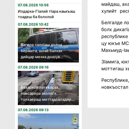
майдаш, ах
07.08.2026 10:56
хулийт рес
Илдарха-Гӏалий тӏара наькъаш
тоадеш ба болхлой
Белгалде ло
07.08.2026 10:42
болх дикаг
республике 
цу юкъе МСП
Лагере салоӏаш долча
Махьмуд-Ӏа
берашта, шоай балхах
дийцар мехка доазув...
Зӏамига, юк
07.08.2026 09:16
моттигаш хь
Республике,
новкъостал
Бахархой латкъарах,
Наьсарера экологи
толхаераш меттадоаладир...
07.08.2026 09:13