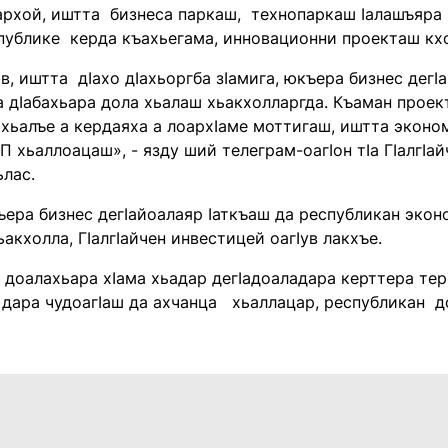
архой, иштта бизнеса паркаш, технопаркаш ӏалашъяра 
публике керда къахьегама, инновационни проекташ кх
в, иштта дӏахо дӏахьоргба зӏамига, юкъера бизнес дег
ӏа дӏабахьара дола хьалаш хьакхолларгда. Къаман прое
хьалъе а кердаяха а лоархӏаме моттигаш, иштта эконом
 хьаллоацаш», - язду ший телеграм-оагӏон тӏа Гӏалгӏа
ьлас.
ъера бизнес дегӏайоалаяр ӏаткъаш да республикан экон
акхолла, Гӏалгӏайчен инвестицей оагӏув лакхъе.
 доалахьара хӏама хьадар дегӏадоаладара керттера те
 дара чудоагӏаш да ахчанца хьаллацар, республикан 