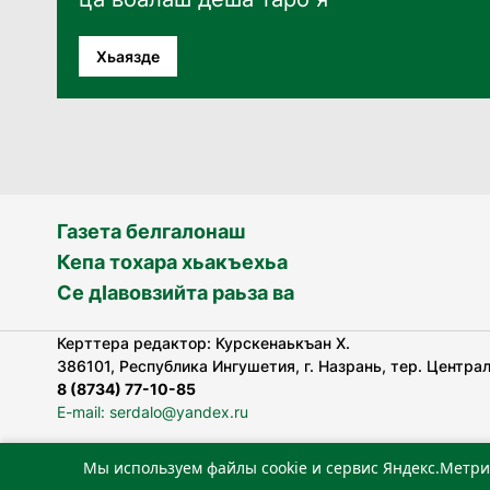
Хьаязде
Газета белгалонаш
Кепа тохара хьакъехьа
Се дӀавовзийта раьза ва
Керттера редактор: Курскенаькъан Х.
386101, Республика Ингушетия, г. Назрань, тер. Централь
8 (8734) 77-10-85
E-mail: serdalo@yandex.ru
Мы используем файлы cookie и сервис Яндекс.Метри
«Сердало» газета арадувлар чIоагIдаьд бувзамеи, хоам