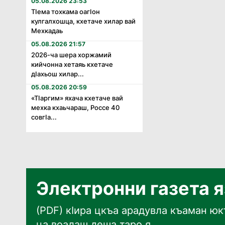
05.08.2026 23:53
Тӏема тохкама оагӏон
кулгалхошца, кхетаче хилар вай
Мехкадаь
05.08.2026 21:57
2026-ча шера хоржамий
кийчонна хетаяь кхетаче
дӏахьош хилар...
05.08.2026 20:59
«Тӏаргим» яхача кхетаче вай
мехка кхаьчараш, Россе 40
совгӏа...
Электронни газета 
(PDF) кӀира цкъа арадувла къаман юкъ
ца воалаш деша таро я