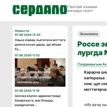
ГӀалгӀай къаман
юкъара газет
Новости
Экономика
07.08.2026 12:20
Наьха хӏамаш хьателача моттига
Россе э
доккха къоал дарах, дегабуам
бу...
лургда
07.08.2026 11:52
Гӏазданаькъан А
Карарча шер
Анапе салаӏа болхача
студенташта, цхьацца
оагӏорахьа 
хьехамаш дир...
сом; цул со
моттигерча
07.08.2026 11:18
Шолжа кхален администраце
бахархошта, мах боацаш,
«Из ахча хь
юридически...