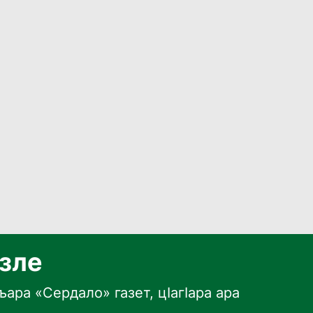
язле
ара «Сердало» газет, цӀагӀара ара