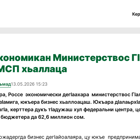
Ке
кономикан Министерствос Гӏ
 МСП хьаллаца
хьмад
13.05.2026 15:23
а, Россе экономически дегӏаахара министерствос Гӏал
зӏамига, юкъера бизнес хьаллоацаш. Юкъара дӏалаьрхӏ
вгӏа, керттера дукъ тӏадужаш хул федеральни центра, 
 бюджетера да 62,6 миллион сом.
ожадергда бизнес дегӏайоалаяра, цу юкъе предпринима