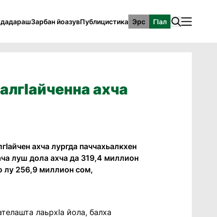
рдадараш
Зарбан йоазув
Публицистика
Эрс
ГӀал
алгӏайченна ахча
гӏайчен ахча лургда паччахьалкхен
ача луш дола ахча да 319,4 миллион
цо лу 256,9 миллион сом,
телашта лаьрхӏа йола, балха