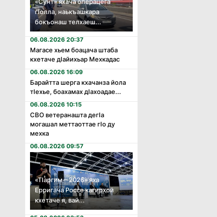
«Сунт» яхача операцега
гӏолла, наькъашкара
бокъонаш телхаеш...
06.08.2026 20:37
Магасе хьем боацача штаба
кхетаче дӏайихьар Мехкадас
06.08.2026 16:09
Барайтта шерга кхачанза йола
тӏехье, боахамах дӏахоадае...
06.08.2026 10:15
СВО ветеранашта дегӏа
могашал меттаоттае гӏо ду
мехка
06.08.2026 09:57
«Тӏаргим – 2026» яха
Ерригача Россе кагирхой
кхетаче я, вай...