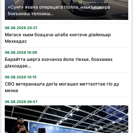
«Сунт» яхача операцега гӏолла, наькъашкара
бокъонаш телхаеш...
06.08.2026 20:37
Магасе хьем боацача штаба кхетаче дӏайихьар
Мехкадас
06.08.2026 16:09
Барайтта шерга кхачанза йола тӏехье, боахамах
дӏахоадае...
06.08.2026 10:15
СВО ветеранашта дегӏа могашал меттаоттае гӏо ду
мехка
06.08.2026 09:57