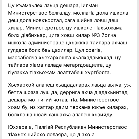
Цу къамаьлех лаьца дешара, Ӏилман
Министерствос белгалду, моллагӀа дола ишкола
деш дола новкъостал, сага шийна ловш деш
хилар. Министерствос цу ишколе тӀахьожама
болх дӀабихьар, цига ховш хилар №3 йолча
ишкола администраце цхьаккха тайпара ахчаш
гулдара болх баь цахилар. Цул совгӀа,
массаболча хьехархошта хьалхадаьккхад, цу
тайпара хӀама леладе мегаргдоацилга, цу
гӀулакха тӀахьожам лоаттабеш хургболга.
Хьехархой алапеш хьацадаларах лаьца аьлча, уж
бетта шозза луш да, деррига ахча дӀадахьийтад
дешара моттигий чоташ тӀа. Министерствос
хоам бу, из хаттар даим теркама юкъе хиларах,
болхлоша шоай ханнахьа алапеш хьаийду.
Юххера а, ГӏалгӀай Республикан Министерствос
тӀахьех нийсхо лелаяра, цо дӀахо а