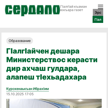
ГӀалгӀай къаман
юкъара газет
Эрс
ГӀал
Образование
ГӏалгӀайчен дешара
Министерствос керасти
дир ахчаш гулдара,
алапеш тӏехьадахара
Курскенаькъан Ибрахӏим
15.10.2025 17:05