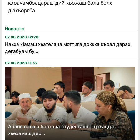
кхоачамбоацараш дий хьожаш бола болх
дӀахьоргба.
Новости
07.08.2026 12:20
Наьха хӏамаш хьателача моттига доккха къоал дарах,
дегабуам бу...
07.08.2026 11:52
Анапе салаӏа болхача студенташта, цхьацца
хьехамаш дир...