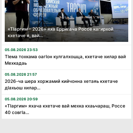
«Тӏаргим – 2026» яха Ерригача Россе кагирхой
кхетаче я, вай...
05.08.2026 23:53
Тӏема тохкама оагӏон кулгалхошца, кхетаче хилар вай
Мехкадаь
05.08.2026 21:57
2026-ча шера хоржамий кийчонна хетаяь кхетаче
дӏахьош хилар...
05.08.2026 20:59
«Тӏаргим» яхача кхетаче вай мехка кхаьчараш, Россе
40 совгӏа...