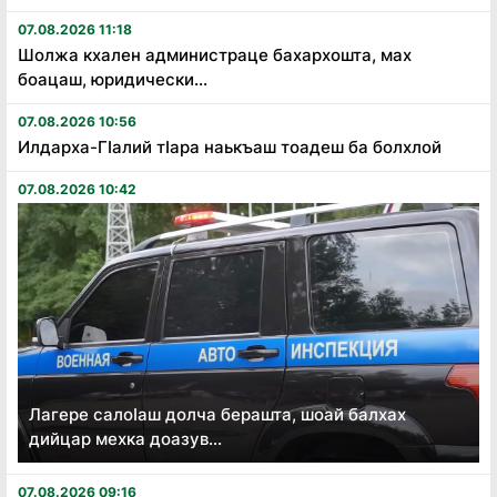
07.08.2026 11:18
Шолжа кхален администраце бахархошта, мах
боацаш, юридически...
07.08.2026 10:56
Илдарха-Гӏалий тӏара наькъаш тоадеш ба болхлой
07.08.2026 10:42
Лагере салоӏаш долча берашта, шоай балхах
дийцар мехка доазув...
07.08.2026 09:16