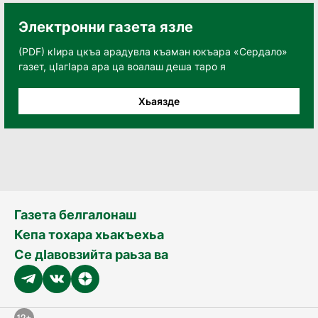
Электронни газета язле
(PDF) кӀира цкъа арадувла къаман юкъара «Сердало»
газет, цӀагӀара ара ца воалаш деша таро я
Хьаязде
Газета белгалонаш
Кепа тохара хьакъехьа
Се дӀавовзийта раьза ва