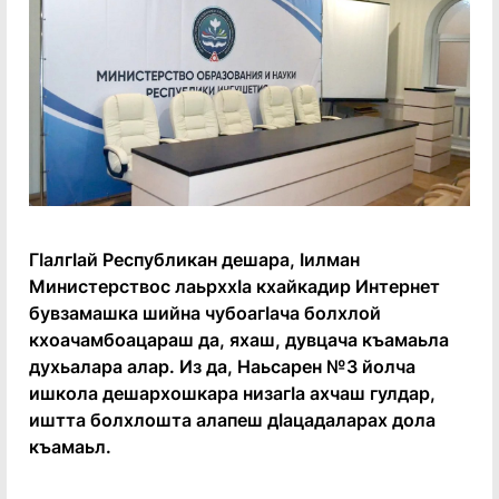
ГӏалгӀай Республикан дешара, Ӏилман
Министерствос лаьрххӀа кхайкадир Интернет
бувзамашка шийна чубоагӀача болхлой
кхоачамбоацараш да, яхаш, дувцача къамаьла
духьалара алар. Из да, Наьсарен №3 йолча
ишкола дешархошкара низагӀа ахчаш гулдар,
иштта болхлошта алапеш дӀацадаларах дола
къамаьл.