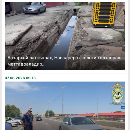
Бахархой латкъарах, Наьсарера экологи толхаераш
меттадоаладир...
07.08.2026 09:13