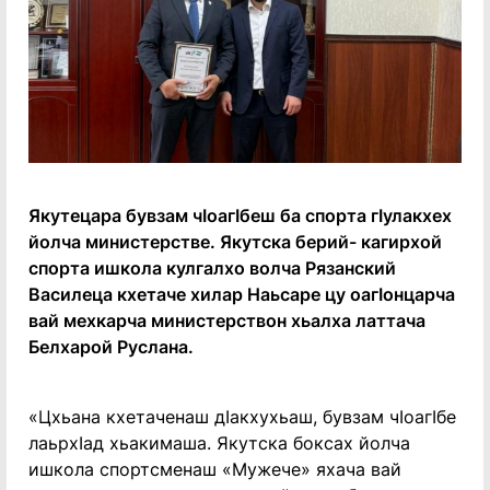
Якутецара бувзам чӏоагӏбеш ба спорта гӏулакхех
йолча министерстве. Якутска берий- кагирхой
спорта ишкола кулгалхо волча Рязанский
Василеца кхетаче хилар Наьсаре цу оагӏонцарча
вай мехкарча министерствон хьалха латтача
Белхарой Руслана.
«Цхьана кхетаченаш дӏакхухьаш, бувзам чӏоагӏбе
лаьрхӏад хьакимаша. Якутска боксах йолча
ишкола спортсменаш «Мужече» яхача вай