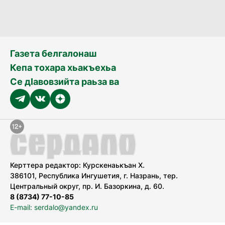
Газета белгалонаш
Кепа тохара хьакъехьа
Се дӀавовзийта раьза ва
Керттера редактор: Курскенаькъан Х.
386101, Республика Ингушетия, г. Назрань, тер.
Центральный округ, пр. И. Базоркина, д. 60.
8 (8734) 77-10-85
E-mail: serdalo@yandex.ru