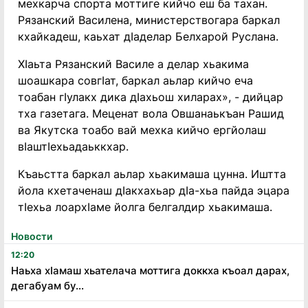
мехкарча спорта моттиге кийчо еш ба тахан.
Рязанский Василена, министерствогара баркал
кхайкадеш, каьхат дӏаделар Белхарой Руслана.
Хӏаьта Рязанский Василе а делар хьакима
шоашкара совгӏат, баркал аьлар кийчо еча
тоабан гӏулакх дика дӏахьош хиларах», - дийцар
тха газетага. Меценат вола Овшанаькъан Рашид
ва Якутска тоабо вай мехка кийчо ергйолаш
вӏаштӏехьадаьккхар.
Къаьстта баркал аьлар хьакимаша цунна. Иштта
йола кхетаченаш дӏакхахьар дӏа-хьа пайда эцара
тӏехьа лоархӏаме йолга белгалдир хьакимаша.
Новости
12:20
Наьха хӏамаш хьателача моттига доккха къоал дарах,
дегабуам бу...