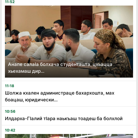
11:52
Анапе салаӏа болхача студенташта, цхьацца
хьехамаш дир...
11:18
Шолжа кхален администраце бахархошта, мах
боацаш, юридически...
10:56
Илдарха-Гӏалий тӏара наькъаш тоадеш ба болхлой
10:42