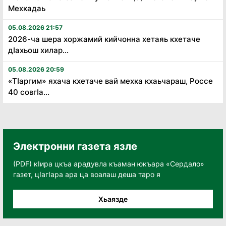
Мехкадаь
05.08.2026 21:57
2026-ча шера хоржамий кийчонна хетаяь кхетаче
дӏахьош хилар...
05.08.2026 20:59
«Тӏаргим» яхача кхетаче вай мехка кхаьчараш, Россе
40 совгӏа...
Электронни газета язле
(PDF) кӀира цкъа арадувла къаман юкъара «Сердало»
газет, цӀагӀара ара ца воалаш деша таро я
Хьаязде