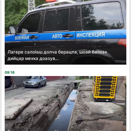
Лагере салоӏаш долча берашта, шоай балхах
дийцар мехка доазув...
09:16