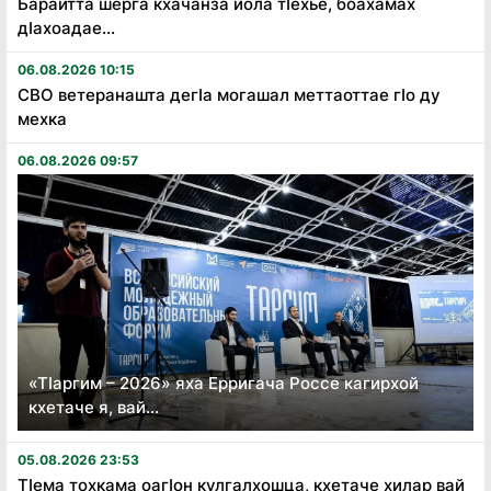
Барайтта шерга кхачанза йола тӏехье, боахамах
дӏахоадае...
06.08.2026 10:15
СВО ветеранашта дегӏа могашал меттаоттае гӏо ду
мехка
06.08.2026 09:57
«Тӏаргим – 2026» яха Ерригача Россе кагирхой
кхетаче я, вай...
05.08.2026 23:53
Тӏема тохкама оагӏон кулгалхошца, кхетаче хилар вай