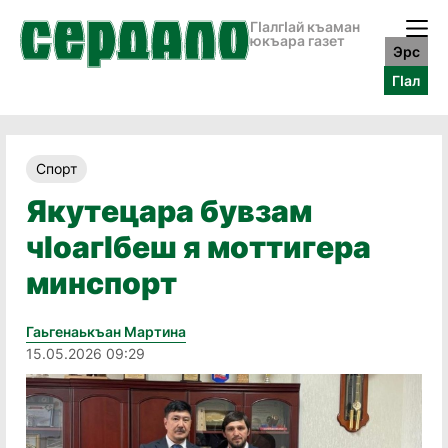
ГӀалгӀай къаман
юкъара газет
Эрс
ГӀал
Спорт
Якутецара бувзам
чӏоагӏбеш я моттигера
минспорт
Гаьгенаькъан Мартина
15.05.2026 09:29