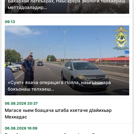
Бахархой латкъарах, Наьсарера экологи толхаераш
меттадоаладир...
09:13
«Сунт» яхача операцега гӏолла, наькъашкара
бокъонаш телхаеш...
06.08.2026 20:37
Магасе хьем боацача штаба кхетаче дӏайихьар
Мехкадас
06.08.2026 16:09