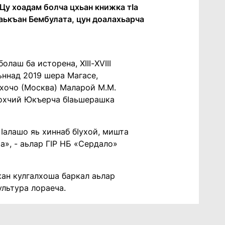
. Цу хоадам болча цхьан книжка тӏа
наькъан Бембулата, цун доалахьарча
аш ба исторена, Xӏӏӏ-XVӏӏӏ
ьннад 2019 шера Магасе,
лхочо (Москва) Маларой М.М.
 нохчий Юкъерча бӏаьшерашка
 ӏалашо яь хиннаб бӏухой, мишта
а», - аьлар ГӏР НБ «Сердало»
кан кулгалхоша баркал аьлар
льтура лораеча.