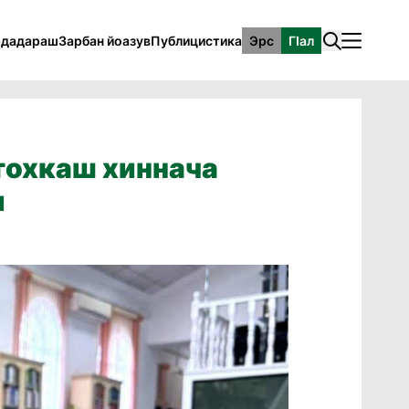
рдадараш
Зарбан йоазув
Публицистика
Эрс
ГӀал
тохкаш хиннача
и