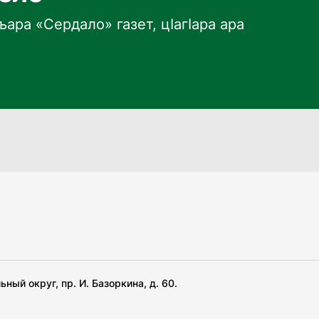
ара «Сердало» газет, цӀагӀара ара
ный округ, пр. И. Базоркина, д. 60.