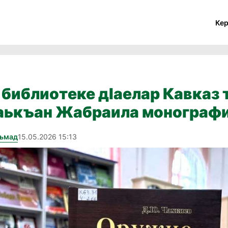
Ке
библиотеке дӏаелар Кавказ 
аькъан Жабраила монограф
хьмад
15.05.2026 15:13