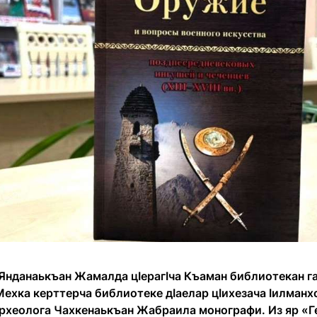
 Янданаькъан Жамалда цӏерагӏча Къаман библиотекан г
ехка керттерча библиотеке дӏаелар цӏихезача ӏилманхо
археолога Чахкенаькъан Жабраила монографи. Из яр «Ге