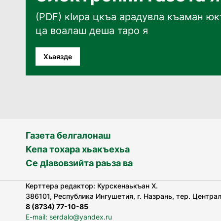
(PDF) кӀира цкъа арадувла къаман юкъ
ца воалаш деша таро я
Хьаязде
Газета белгалонаш
Кепа тохара хьакъехьа
Се дӀавовзийта раьза ва
Керттера редактор: Курскенаькъан Х.
386101, Республика Ингушетия, г. Назрань, тер. Централь
8 (8734) 77-10-85
E-mail: serdalo@yandex.ru