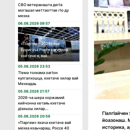
СВО ветеранашта дегӏа
могашал меттаоттае гӏо ду
мехка
06.08.2026 09:57
«Тӏаргим – 2026» яха
Ерригача Россе кагирхой
кхетаче я, вай...
05.08.2026 23:53
Тӏема тохкама оагӏон
кулгалхошца, кхетаче хилар вай
Мехкадаь
05.08.2026 21:57
2026-ча шера хоржамий
кийчонна хетаяь кхетаче
дӏахьош хилар...
Гӏалгӏайчен
05.08.2026 20:59
йоазонаш. М
«Тӏаргим» яхача кхетаче вай
историка, 
мехка кхаьчараш, Россе 40