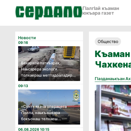
ГӀалгӀай къаман
юкъара газет
Новости
Общество
09:16
Къаман 
Чахкен
Бахархой латкъарах,
Наьсарера экологи
толхаераш меттадоаладир...
Гӏазданаькъан А
09:13
«Сунт» яхача операцега
гӏолла, наькъашкара
бокъонаш телхаеш...
06.08.2026 10:15