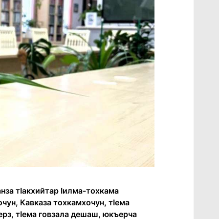
анза тӏакхийтар ӏилма-тохкама
чун, Кавказа тохкамхочун, тӏема
рз, тӏема говзала дешаш, юкъерча