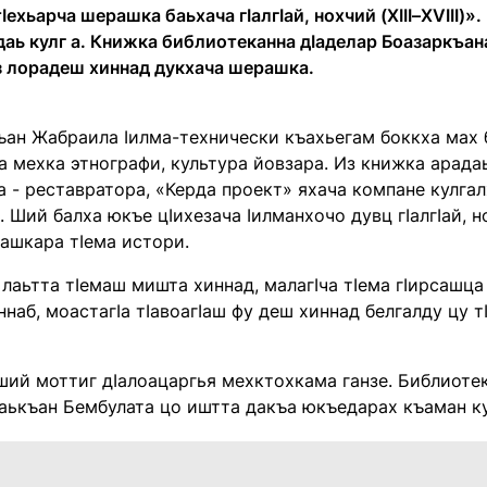
ӏехьарча шерашка баьхача гӏалгӏай, нохчий (Xӏӏӏ–XVӏӏӏ)»
даь кулг а. Книжка библиотеканна дӏаделар Боазаркъа
з лорадеш хиннад дукхача шерашка.
ан Жабраила ӏилма-технически къахьегам боккха мах бол
 мехка этнографи, культура йовзара. Из книжка арада
 - реставратора, «Керда проект» яхача компане кулга
 Ший балха юкъе цӏихезача ӏилманхочо дувц гӏалгӏай,
ашкара тӏема истори.
лаьтта тӏемаш мишта хиннад, малагӏча тӏема гӏирсашца
наб, моастагӏа тӏавоагӏаш фу деш хиннад белгалду цу тӏ
ший моттиг дӏалоацаргья мехктохкама ганзе. Библиоте
аькъан Бембулата цо иштта дакъа юкъедарах къаман ку