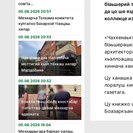
бӏаьшерий т
совгӏа...
да цо ше яз
05.08.2026 20:57
коллекце и
Мехкарча Тохкама комитета
кулгалхо бахархой тӏаэцаш
хилар
«Чахкенаькъ
05.08.2026 20:55
бӏаьшерашка
архитектора
Нах хӏама даа тӏалаттача
хьаллоацаш.
моттигий хьал тохкаш хилар
хиннача хан
Магӏалбике
Цу ханашка 
05.08.2026 20:52
лоралуш хин
газетага.
Боккха тийшаболх кхостабар
Цу книжко 
тӏатетташ да вай мехкарча
Боазаркъан
адвоката
05.08.2026 16:04
Мехкадаьгара баркал оалаш,