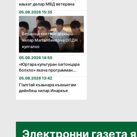
каьхат делар МВД ветерана
05.08.2026 15:35
Берашца кхетаче дӏахьош
хилар Магӏалбикерча ОПДН
кулгалхо
05.08.2026 14:50
«Юртара культуран оагӏонцара
болхло» яхача программан...
05.08.2026 13:42
Гӏалгӏай къаьнара къахьегам
дийнбеш хилар Инаркъе
Электронни газета 