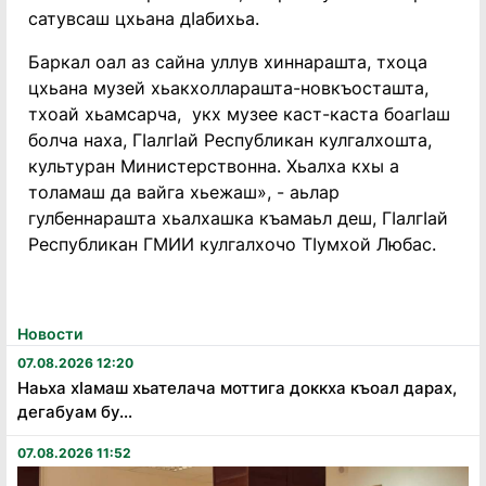
сатувсаш цхьана дӀабихьа.
Баркал оал аз сайна уллув хиннарашта, тхоца
цхьана музей хьакхолларашта-новкъосташта,
тхоай хьамсарча, укх музее каст-каста боагӀаш
болча наха, ГӀалгӀай Республикан кулгалхошта,
культуран Министерствонна. Хьалха кхы а
толамаш да вайга хьежаш», - аьлар
гулбеннарашта хьалхашка къамаьл деш, ГӀалгӀай
Республикан ГМИИ кулгалхочо ТӀумхой Любас.
Новости
07.08.2026 12:20
Наьха хӏамаш хьателача моттига доккха къоал дарах,
дегабуам бу...
07.08.2026 11:52