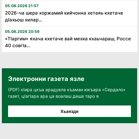
05.08.2026 21:57
2026-ча шера хоржамий кийчонна хетаяь кхетаче
дӏахьош хилар...
05.08.2026 20:59
«Тӏаргим» яхача кхетаче вай мехка кхаьчараш, Россе
40 совгӏа...
Электронни газета язле
(PDF) кӀира цкъа арадувла къаман юкъара «Сердало»
газет, цӀагӀара ара ца воалаш деша таро я
Хьаязде