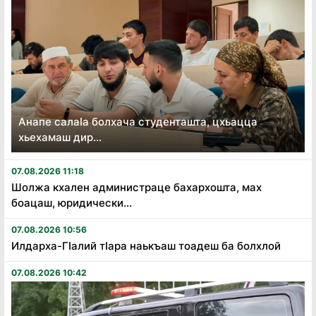
Анапе салаӏа болхача студенташта, цхьацца
хьехамаш дир...
07.08.2026 11:18
Шолжа кхален администраце бахархошта, мах
боацаш, юридически...
07.08.2026 10:56
Илдарха-Гӏалий тӏара наькъаш тоадеш ба болхлой
07.08.2026 10:42