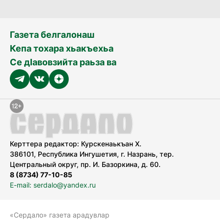
Газета белгалонаш
Кепа тохара хьакъехьа
Се дӀавовзийта раьза ва
Керттера редактор: Курскенаькъан Х.
386101, Республика Ингушетия, г. Назрань, тер.
Центральный округ, пр. И. Базоркина, д. 60.
8 (8734) 77-10-85
E-mail: serdalo@yandex.ru
«Сердало» газета арадувлар