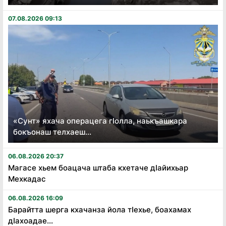
07.08.2026 09:13
«Сунт» яхача операцега гӏолла, наькъашкара
бокъонаш телхаеш...
06.08.2026 20:37
Магасе хьем боацача штаба кхетаче дӏайихьар
Мехкадас
06.08.2026 16:09
Барайтта шерга кхачанза йола тӏехье, боахамах
дӏахоадае...