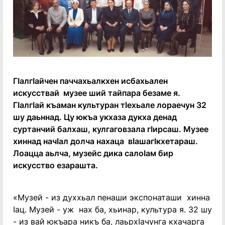
ГӀалгӀайчен паччахьалкхен исбахьален
искусствай музее ший тайпара безаме я.
ГӀалгӀай къаман культуран тӀехьале лораечун 32
шу даьннад. Цу юкъа укхаза дукха денад
суртанчий балхаш, кулгаговзала гӀирсаш. Музее
хиннад начӀал долча нахаца вӀашагӀкхетараш.
Лоацца аьлча, музейс дика салоӀам бир
искусство езарашта.
«Музей - из духхьал пенаши экспонаташи хинна
Ӏац. Музей - уж нах ба, хьинар, культура я. 32 шу
- из вай юкъара никъ ба, лаьрхӀачунга кхачарга