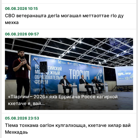
06.08.2026 10:15
СВО ветеранашта дегӏа могашал меттаоттае гӏо ду
мехка
06.08.2026 09:57
«Тӏаргим – 2026» яха Ерригача Россе кагирхой
кхетаче я, вай...
05.08.2026 23:53
Тӏема тохкама оагӏон кулгалхошца, кхетаче хилар вай
Мехкадаь