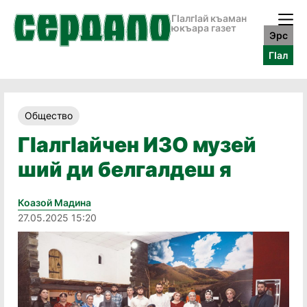
ГӀалгӀай къаман
юкъара газет
Эрс
ГӀал
Общество
ГӀалгӀайчен ИЗО музей
ший ди белгалдеш я
Коазой Мадина
27.05.2025 15:20