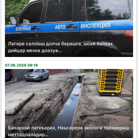
Лагере салоӏаш долча берашта, шоай балхах
дийцар мехка доазув...
07.08.2026 09:16
Бахархой латкъарах, Наьсарера экологи толхаераш
меттадоаладир...