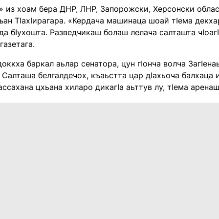
» из хоам бера ДНР, ЛНР, Запорожски, Херсонски обла
ъан Тӏахӏирагара. «Кердача машинаца шоай тӏема декх
гда бӏухошта. Разведчикаш болаш лелача салташта чӏоагӏа
газетага.
оккха баркал аьлар сенатора, цун гӏонча волча Загӏен
 Салташа белгалдечох, къаьстта цар дӏахьоча балхаца 
ассахана цхьана хиларо дикагӏа аьттув лу, тӏема аренаш