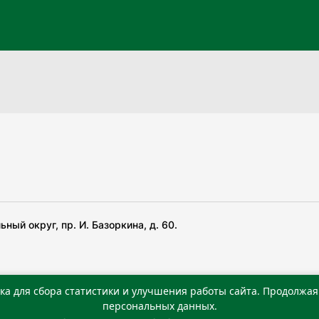
ный округ, пр. И. Базоркина, д. 60.
ка для сбора статистики и улучшения работы сайта. Продолжая 
 беча гIирсаштеи, цар дуккхача тайпаштеи тIахьожам
персональных данных.