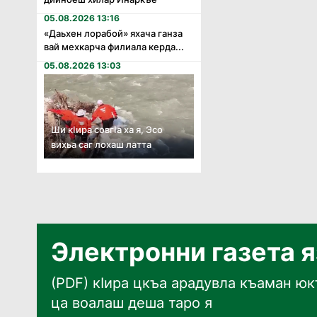
05.08.2026 13:16
«Даьхен лорабой» яхача ганза
вай мехкарча филиала керда...
05.08.2026 13:03
Ши кӏира совгӏа ха я, Эсо
вихьа саг лохаш латта
Электронни газета 
(PDF) кӀира цкъа арадувла къаман юкъ
ца воалаш деша таро я