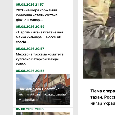
05.08.2026 21:57
2026-ча шера хоржамий
кийчонна хетаяь кхетаче
дӏахьош хилар...
05.08.2026 20:59
«Тӏаргим» яхача кхетаче вай
мехка кхаьчараш, Россе 40
совгӏа...
05.08.2026 20:57
Мехкарча Тохкама комитета
кулгалхо бахархой тӏаэцаш
хилар
05.08.2026 20:55
Нах хӏама даа тӏалаттача
Тӏема опер
моттигий хьал тохкаш хилар
тахан. Росс
Магӏалбике
йигар Украи
05.08.2026 20:52