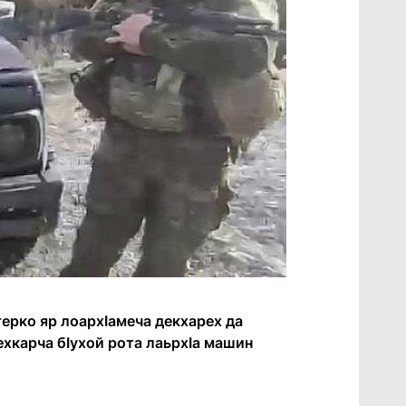
ерко яр лоархӏамеча декхарех да
ехкарча бӏухой рота лаьрхӏа машин