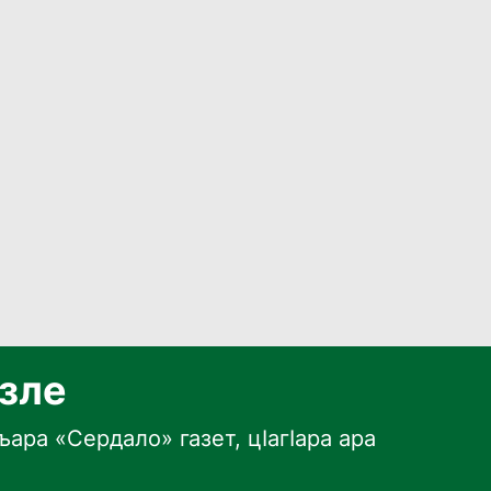
язле
ара «Сердало» газет, цӀагӀара ара