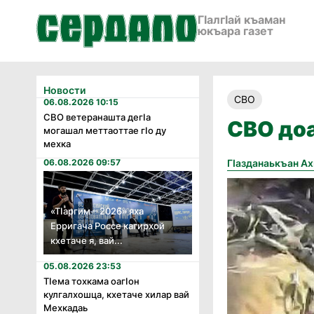
ГӀалгӀай къаман
юкъара газет
Новости
СВО
06.08.2026 10:15
СВО ветеранашта дегӏа
СВО до
могашал меттаоттае гӏо ду
мехка
06.08.2026 09:57
Гӏазданаькъан А
«Тӏаргим – 2026» яха
Ерригача Россе кагирхой
кхетаче я, вай...
05.08.2026 23:53
Тӏема тохкама оагӏон
кулгалхошца, кхетаче хилар вай
Мехкадаь