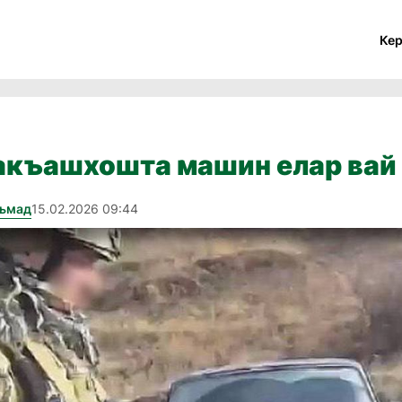
Ке
акъашхошта машин елар вай 
хьмад
15.02.2026 09:44