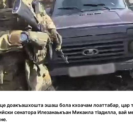
аце доакъашхошта эшаш бола кхоачам лоаттабар, цар т
ийски сенатора Илезанаькъан Микаила тӏадилла, вай м
не.