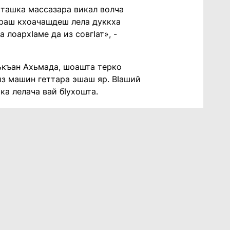
сташка массазара викал волча
араш кхоачашдеш лела дуккха
 лоархӏаме да из совгӏат», -
аькъан Ахьмада, шоашта терко
из машин геттара эшаш яр. Вӏаший
ка лелача вай бӏухошта.