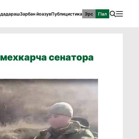
рдадараш
Зарбан йоазув
Публицистика
Эрс
ГӀал
мехкарча сенатора