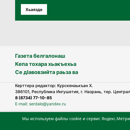
Хьаязде
Газета белгалонаш
Кепа тохара хьакъехьа
Се дӀавовзийта раьза ва
Керттера редактор: Курскенаькъан Х.
386101, Республика Ингушетия, г. Назрань, тер. Централь
8 (8734) 77-10-85
E-mail: serdalo@yandex.ru
Мы используем файлы cookie и сервис Яндекс.Метри
«Сердало» газета арадувлар чIоагIдаьд бувзамеи, хоам
лоаттабеча Федеральни болхлоша (Роскомнадзор).