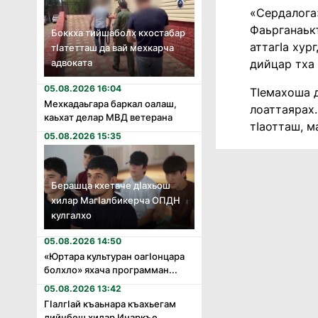
«Сердалога
Фаьрганаьк
Боккха тийшаболх кхостабар
аттагӏа хур
тӏатетташ да вай мехкарча
дийцар тха 
адвоката
05.08.2026 16:04
Тӏемахоша д
Мехкадаьгара баркал оалаш,
лоаттаярах.
каьхат делар МВД ветерана
тӏаотташ, м
05.08.2026 15:35
Берашца кхетаче дӏахьош
хилар Магӏалбикерча ОПДН
кулгалхо
05.08.2026 14:50
«Юртара культуран оагӏонцара
болхло» яхача программан...
05.08.2026 13:42
Гӏалгӏай къаьнара къахьегам
дийнбеш хилар Инаркъе