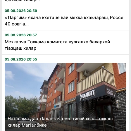
05.08.2026 20:59
«Тӏаргим» яхача кхетаче вай мехка кхаьчараш, Россе
40 совгӏа...
05.08.2026 20:57
Мехкарча Тохкама комитета кулгалхо бахархой
тӏаэцаш хилар
05.08.2026 20:55
Нах хӏама даа тӏалаттача моттигий хьал тохкаш
хилар Магӏалбике