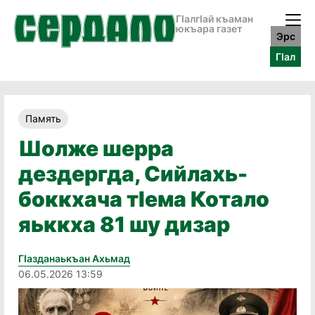
ГӀалгӀай къаман
юкъара газет
Эрс
ГӀал
Память
Шолже шерра
дездергда, Сийлахь-
боккхача тӏема Котало
яьккха 81 шу дизар
Гӏазданаькъан Ахьмад
06.05.2026 13:59