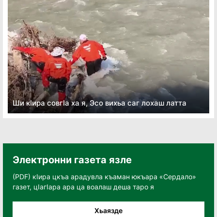
Ши кӏира совгӏа ха я, Эсо вихьа саг лохаш латта
Электронни газета язле
(PDF) кӀира цкъа арадувла къаман юкъара «Сердало»
газет, цӀагӀара ара ца воалаш деша таро я
Хьаязде