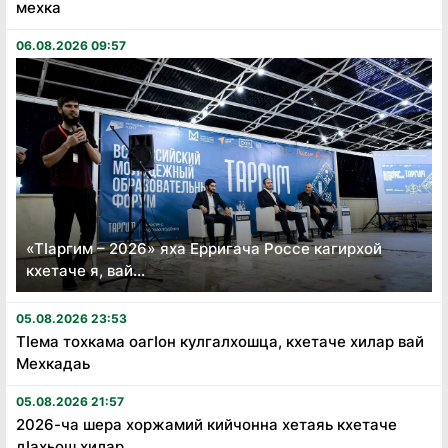
мехка
06.08.2026 09:57
«Тӏаргим – 2026» яха Ерригача Россе кагирхой
кхетаче я, вай...
05.08.2026 23:53
Тӏема тохкама оагӏон кулгалхошца, кхетаче хилар вай
Мехкадаь
05.08.2026 21:57
2026-ча шера хоржамий кийчонна хетаяь кхетаче
дӏахьош хилар...