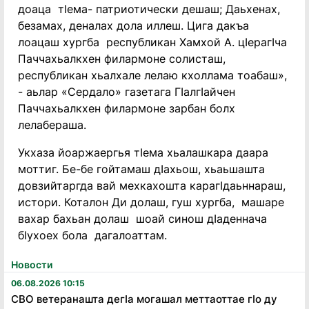
доаца тӏема- патриотически дешаш; Даьхенах,
безамах, деналах дола иллеш. Цига дакъа
лоацаш хургба республикан Хамхой А. цӏерагӏча
Паччахьалкхен филармоне солисташ,
республикан хьалхале лелаю кхоллама тоабаш»,
- аьлар «Сердало» газетага Гӏалгӏайчен
Паччахьалкхен филармоне зарбан болх
лелабераша.
Укхаза йоаржаергья тӏема хьалашкара даара
моттиг. Бе-бе гойтамаш дӏахьош, хьаьшашта
довзийтаргда вай мехкахошта карагӏдаьннараш,
истори. Коталон Ди долаш, гуш хургба, машаре
вахар бахьан долаш шоай синош дӏаденнача
бӏухоех бола дагалоаттам.
Новости
06.08.2026 10:15
СВО ветеранашта дегӏа могашал меттаоттае гӏо ду