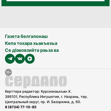
Газета белгалонаш
Кепа тохара хьакъехьа
Се дӀавовзийта раьза ва
Керттера редактор: Курскенаькъан Х.
386101, Республика Ингушетия, г. Назрань, тер.
Центральный округ, пр. И. Базоркина, д. 60.
8 (8734) 77-10-85