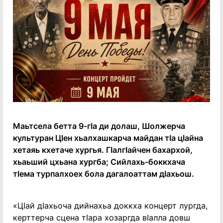
Маьтсела бетта 9-гӏа ди долаш, Шолжерча
культуран Цӏен хьалхашкарча майдан тӏа цӏайна
хетаяь кхетаче хургья. Гӏалгӏайчен бахархой,
хьаьший цхьана хургба; Сийлахь-боккхача
тӏема турпалхоех бола дагалоаттам дӏахьош.
«Цӏай дӏахьоча дийнахьа доккха концерт лургда,
керттерча сцена тӏара хозаргда вӏалла довш