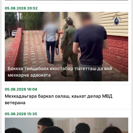
05.08.2026 20:52
Боккха тийшаболх кхостабар тӏатетташ да вай
мехкарча адвоката
05.08.2026 16:04
Мехкадаьгара баркал оалаш, каьхат делар МВД
ветерана
05.08.2026 15:35