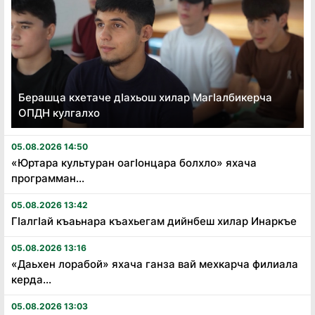
Берашца кхетаче дӏахьош хилар Магӏалбикерча
ОПДН кулгалхо
05.08.2026 14:50
«Юртара культуран оагӏонцара болхло» яхача
программан...
05.08.2026 13:42
Гӏалгӏай къаьнара къахьегам дийнбеш хилар Инаркъе
05.08.2026 13:16
«Даьхен лорабой» яхача ганза вай мехкарча филиала
керда...
05.08.2026 13:03