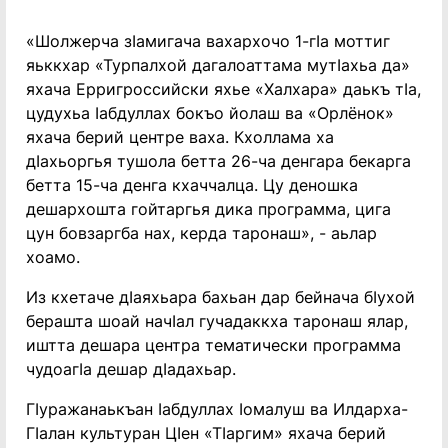
«Шолжерча зӏамигача вахархочо 1-гӏа моттиг
яьккхар «Турпалхой дагалоаттама мутӏахьа да»
яхача Ерригроссийски яхье «Халхара» даькъ тӏа,
цудухьа ӏабдуллах бокъо йолаш ва «Орлёнок»
яхача берий центре ваха. Кхоллама ха
дӏахьоргья тушола бетта 26-ча денгара бекарга
бетта 15-ча денга кхаччалца. Цу деношка
дешархошта гойтаргья дика программа, цига
цун бовзаргба нах, керда таронаш», - аьлар
хоамо.
Из кхетаче дӏаяхьара бахьан дар бейнача бӏухой
берашта шоай начӏал гучадаккха таронаш ялар,
иштта дешара центра тематически программа
чудоагӏа дешар дӏадахьар.
Гӏуражанаькъан ӏабдуллах ӏомалуш ва Илдарха-
Гӏалан культуран Цӏен «Тӏаргим» яхача берий