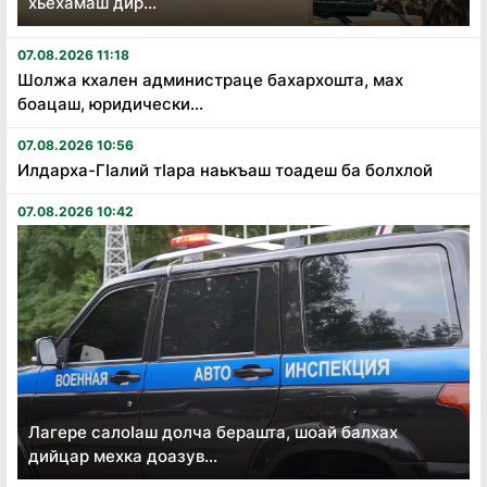
хьехамаш дир...
07.08.2026 11:18
Шолжа кхален администраце бахархошта, мах
боацаш, юридически...
07.08.2026 10:56
Илдарха-Гӏалий тӏара наькъаш тоадеш ба болхлой
07.08.2026 10:42
Лагере салоӏаш долча берашта, шоай балхах
дийцар мехка доазув...