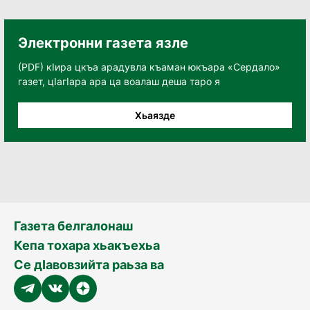
Электронни газета язле
(PDF) кӀира цкъа арадувла къаман юкъара «Сердало»
газет, цӀагӀара ара ца воалаш деша таро я
Хьаязде
Газета белгалонаш
Кепа тохара хьакъехьа
Се дӀавовзийта раьза ва