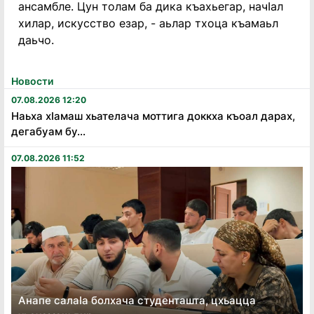
ансамбле. Цун толам ба дика къахьегар, начӏал
хилар, искусство езар, - аьлар тхоца къамаьл
даьчо.
Новости
07.08.2026 12:20
Наьха хӏамаш хьателача моттига доккха къоал дарах,
дегабуам бу...
07.08.2026 11:52
Анапе салаӏа болхача студенташта, цхьацца