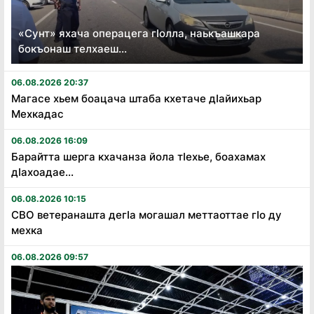
«Сунт» яхача операцега гӏолла, наькъашкара
бокъонаш телхаеш...
06.08.2026 20:37
Магасе хьем боацача штаба кхетаче дӏайихьар
Мехкадас
06.08.2026 16:09
Барайтта шерга кхачанза йола тӏехье, боахамах
дӏахоадае...
06.08.2026 10:15
СВО ветеранашта дегӏа могашал меттаоттае гӏо ду
мехка
06.08.2026 09:57