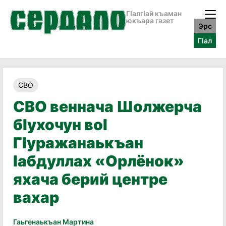
ГӀалгӀай къаман
юкъара газет
Эрс
ГӀал
СВО
СВО веннача Шолжерча
бӏухочун воӏ
Гӏуражанаькъан
ӏабдуллах «Орлёнок»
яхача берий центре
вахар
Гаьгенаькъан Мартина