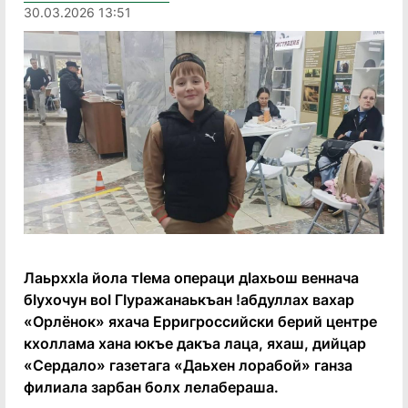
30.03.2026 13:51
Лаьрххӏа йола тӏема операци дӏахьош веннача
бӏухочун воӏ Гӏуражанаькъан !абдуллах вахар
«Орлёнок» яхача Ерригроссийски берий центре
кхоллама хана юкъе дакъа лаца, яхаш, дийцар
«Сердало» газетага «Даьхен лорабой» ганза
филиала зарбан болх лелабераша.