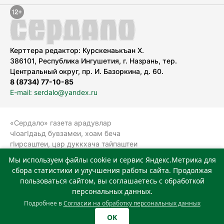
Керттера редактор: Курскенаькъан Х.
386101, Республика Ингушетия, г. Назрань, тер.
Центральный округ, пр. И. Базоркина, д. 60.
8 (8734) 77-10-85
E-mail: serdalo@yandex.ru
«Сердало» газета арадувлар
чIоагIдаьд бувзамеи, хоам беча
гIирсаштеи, цар дуккхача тайпаштеи
тIахьожам лоаттабеча Федеральни
Мы используем файлы cookie и сервис Яндекс.Метрика для
болхлоша (Роскомнадзор).
сбора статистики и улучшения работы сайта. Продолжая
Реестровая запись СМИ: ЭЛ № ФС 77-
пользоваться сайтом, вы соглашаетесь с обработкой
78323 от 15.05.2020 г. Учредитель:
персональных данных.
Государственное автономное
Подробнее в
Согласии на обработку персональных данных
учреждение «Издательский дом
OK
«Сердало»