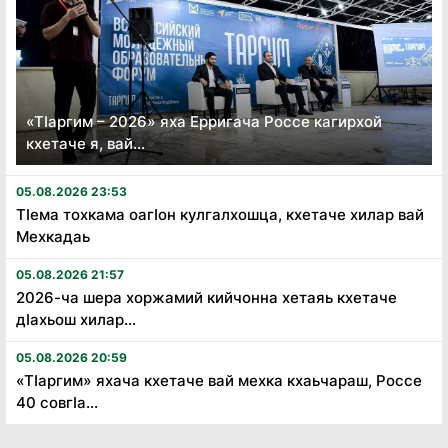
«Тӏаргим – 2026» яха Ерригача Россе кагирхой
кхетаче я, вай...
05.08.2026 23:53
Тӏема тохкама оагӏон кулгалхошца, кхетаче хилар вай
Мехкадаь
05.08.2026 21:57
2026-ча шера хоржамий кийчонна хетаяь кхетаче
дӏахьош хилар...
05.08.2026 20:59
«Тӏаргим» яхача кхетаче вай мехка кхаьчараш, Россе
40 совгӏа...