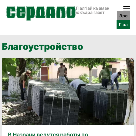
ГӀалгӀай къаман
юкъара газет
Эрс
ГӀал
Благоустройство
В Назрани ведутся работы по