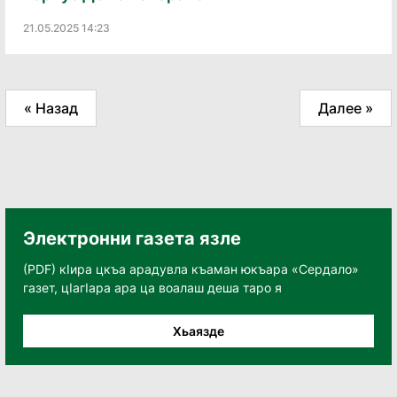
21.05.2025 14:23
« Назад
Далее »
Электронни газета язле
(PDF) кӀира цкъа арадувла къаман юкъара «Сердало»
газет, цӀагӀара ара ца воалаш деша таро я
Хьаязде