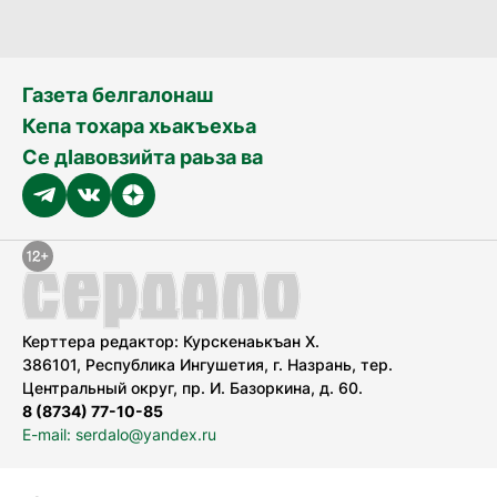
Газета белгалонаш
Кепа тохара хьакъехьа
Се дӀавовзийта раьза ва
Керттера редактор: Курскенаькъан Х.
386101, Республика Ингушетия, г. Назрань, тер.
Центральный округ, пр. И. Базоркина, д. 60.
8 (8734) 77-10-85
E-mail: serdalo@yandex.ru