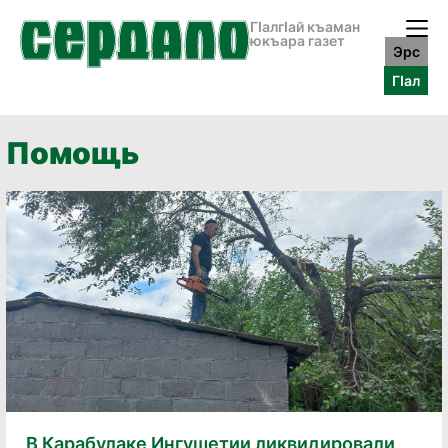
ГӀалгӀай къаман
юкъара газет
Эрс
ГӀал
Помощь
В Карабулаке Ингушетии ликвидировали