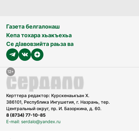
Газета белгалонаш
Кепа тохара хьакъехьа
Се дӀавовзийта раьза ва
Керттера редактор: Курскенаькъан Х.
386101, Республика Ингушетия, г. Назрань, тер.
Центральный округ, пр. И. Базоркина, д. 60.
8 (8734) 77-10-85
E-mail: serdalo@yandex.ru