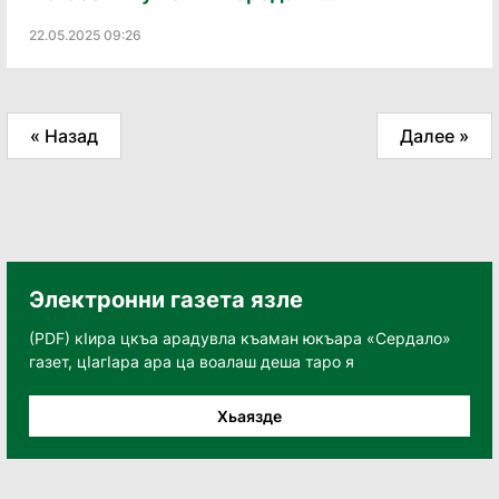
22.05.2025 09:26
« Назад
Далее »
Электронни газета язле
(PDF) кӀира цкъа арадувла къаман юкъара «Сердало»
газет, цӀагӀара ара ца воалаш деша таро я
Хьаязде