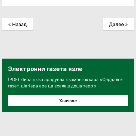
« Назад
Далее »
Электронни газета язле
(PDF) кӀира цкъа арадувла къаман юкъара «Сердало»
газет, цӀагӀара ара ца воалаш деша таро я
Хьаязде