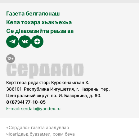
Газета белгалонаш
Кепа тохара хьакъехьа
Се дӀавовзийта раьза ва
Керттера редактор: Курскенаькъан Х.
386101, Республика Ингушетия, г. Назрань, тер.
Центральный округ, пр. И. Базоркина, д. 60.
8 (8734) 77-10-85
E-mail: serdalo@yandex.ru
«Сердало» газета арадувлар
чIоагIдаьд бувзамеи, хоам беча