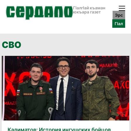
ГӀалгӀай къаман
юкъара газет
Эрс
ГӀал
СВО
Калиматов: История ингушских бойцов