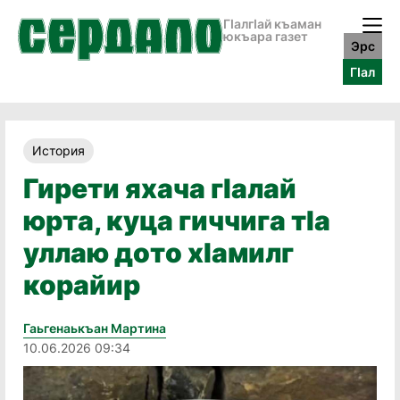
ГӀалгӀай къаман
юкъара газет
Эрс
ГӀал
История
Гирети яхача гӏалай
юрта, куца гиччига тӏа
уллаю дото хӏамилг
корайир
Гаьгенаькъан Мартина
10.06.2026 09:34