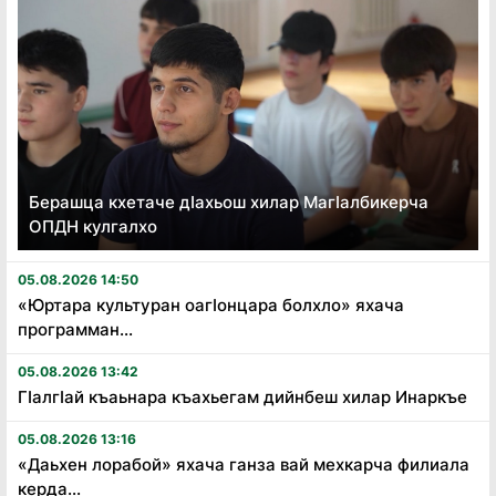
Берашца кхетаче дӏахьош хилар Магӏалбикерча
ОПДН кулгалхо
05.08.2026 14:50
«Юртара культуран оагӏонцара болхло» яхача
программан...
05.08.2026 13:42
Гӏалгӏай къаьнара къахьегам дийнбеш хилар Инаркъе
05.08.2026 13:16
«Даьхен лорабой» яхача ганза вай мехкарча филиала
керда...