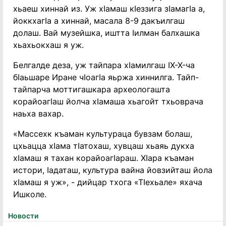
хьаеш хиннай из. Уж хӏамаш кӏеззига зӏамагӏа а,
йоккхагӏа а хиннай, масала 8-9 дакъилгаш
долаш. Вай музейшка, иштта ӏилман балхашка
хьахьокхаш я уж.
Белгалде деза, уж тайпара хӏамилгаш ӏX-X-ча
бӏаьшаре Иране чӏоагӏа яьржа хиннилга. Тайп-
тайпарча моттигашкара археологашта
корайоагӏаш йолча хӏамаша хьагойт тхьоврача
наьха вахар.
«Массехк къаман культураца бувзам болаш,
цхьацца хӏама тӏатохаш, хувцаш хьаяь дукха
хӏамаш я тахан корайоагӏараш. Хӏара къаман
истори, ӏадаташ, культура вайна йовзийташ йола
хӏамаш я уж», - дийцар тхога «Тӏехьале» яхача
Ишколе.
Новости