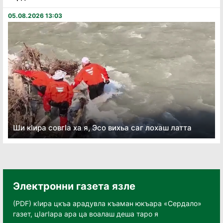
05.08.2026 13:03
Ши кӏира совгӏа ха я, Эсо вихьа саг лохаш латта
Электронни газета язле
(PDF) кӀира цкъа арадувла къаман юкъара «Сердало»
газет, цӀагӀара ара ца воалаш деша таро я