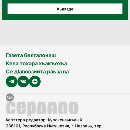
Хьаязде
Газета белгалонаш
Кепа тохара хьакъехьа
Се дӀавовзийта раьза ва
Керттера редактор: Курскенаькъан Х.
386101, Республика Ингушетия, г. Назрань, тер.