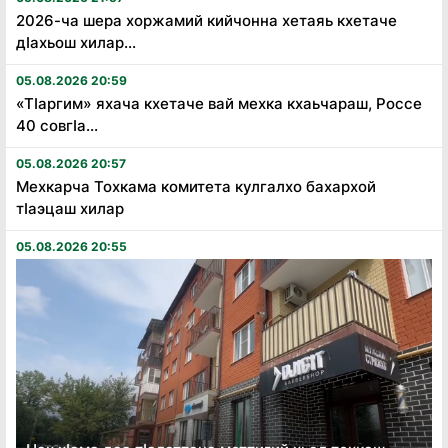
2026-ча шера хоржамий кийчонна хетаяь кхетаче
дӏахьош хилар...
05.08.2026 20:59
«Тӏаргим» яхача кхетаче вай мехка кхаьчараш, Россе
40 совгӏа...
05.08.2026 20:57
Мехкарча Тохкама комитета кулгалхо бахархой
тӏаэцаш хилар
05.08.2026 20:55