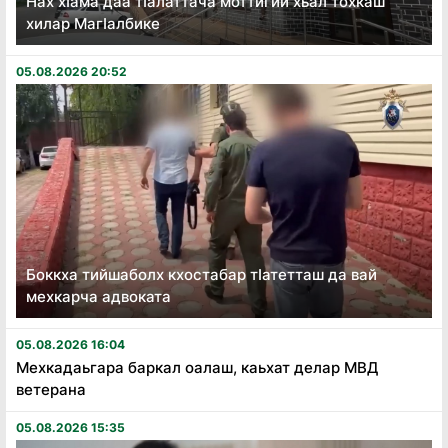
Нах хӏама даа тӏалаттача моттигий хьал тохкаш
хилар Магӏалбике
05.08.2026 20:52
Боккха тийшаболх кхостабар тӏатетташ да вай
мехкарча адвоката
05.08.2026 16:04
Мехкадаьгара баркал оалаш, каьхат делар МВД
ветерана
05.08.2026 15:35