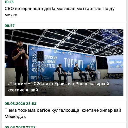
10:15
СВО ветеранашта дегӏа могашал меттаоттае гӏо ду
мехка
09:57
«Тӏаргим – 2026» яха Ерригача Россе кагирхой
кхетаче я, вай...
05.08.2026 23:53
Тӏема тохкама оагӏон кулгалхошца, кхетаче хилар вай
Мехкадаь
05.08.2026 21:57