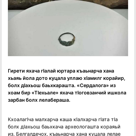
Гирети яхача гӏалай юртара къаьнарча хана
хьаяь йола дото куцала уллаю хӏамилг корайир,
болх дӏахьош баьхкарашта. «Сердалога» из
хоам бир «Тӏехьале» яхача тӏоговзанчий ишкола
зарбан болх лелабераша.
Кхоалагӏча малхарча каша кӏалхарча гӏата тӏа
болх дӏахьош баьхкача археологашта кораяьй
из. Белгалдечох, къаьнарча хана куцала лелае