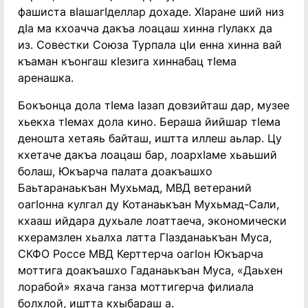
фашиста вӏашагӏделлар дохаде. Хӏаране ший низ
дӏа ма кхоачча дакъа лоацаш хинна гӏулакх да
из. Совестки Союза Турпала цӏи енна хинна вай
къаман къонгаш кӏезига хиннабац тӏема
аренашка.
Бокъонца дола тӏема ӏазап довзийташ дар, музее
хьекха тӏемах дола кино. Бераша йийшар тӏема
деношта хетаяь байташ, иштта иллеш аьлар. Цу
кхетаче дакъа лоацаш бар, лоархӏаме хьаьший
болаш, Юкъарча палата доакъашхо
Баьтаранаькъан Мухьмад, МВД ветераний
оагӏонна кулгал ду Котанаькъан Мухьмад-Сали,
кхааш ийдара духьале лоаттаеча, экономически
кхерамзлен хьалха латта Гӏазданаькъан Муса,
СКФО Россе МВД Керттерча оагӏон Юкъарча
моттига доакъашхо Гаданаькъан Муса, «Даьхен
лорабой» яхача ганза моттигерча филиала
болхлой, иштта кхыбараш а.