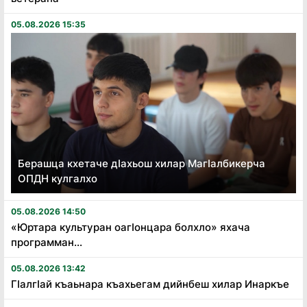
05.08.2026 15:35
Берашца кхетаче дӏахьош хилар Магӏалбикерча
ОПДН кулгалхо
05.08.2026 14:50
«Юртара культуран оагӏонцара болхло» яхача
программан...
05.08.2026 13:42
Гӏалгӏай къаьнара къахьегам дийнбеш хилар Инаркъе