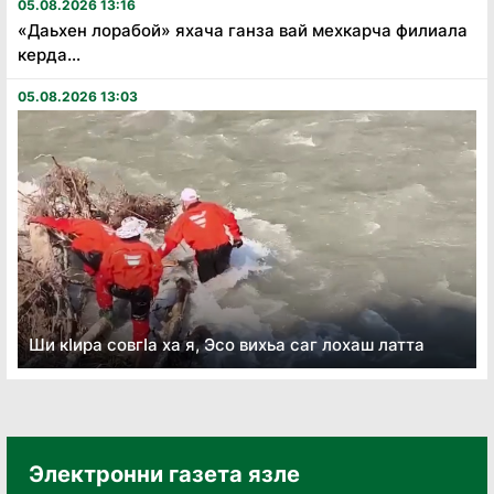
05.08.2026 13:16
«Даьхен лорабой» яхача ганза вай мехкарча филиала
керда...
05.08.2026 13:03
Ши кӏира совгӏа ха я, Эсо вихьа саг лохаш латта
Электронни газета язле