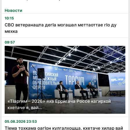
Новости
10:15
СВО ветеранашта дегӏа могашал меттаоттае гӏо ду
мехка
09:57
«Тӏаргим – 2026» яха Ерригача Россе кагирхой
кхетаче я, вай...
05.08.2026 23:53
Тӏема тохкама оагӏон кулгалхошца, кхетаче хилар вай