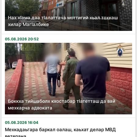
Нах хӏама даа тӏалаттача моттигий хьал тохкаш
хилар Магӏалбике
05.08.2026 20:52
Боккха тийшаболх кхостабар тӏатетташ да вай
мехкарча адвоката
05.08.2026 16:04
Мехкадаьгара баркал оалаш, каьхат делар МВД
ветерана