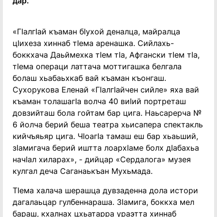
дар.
«Гӏалгӏай къаман бӏухой деналца, майралца
цӏихеза хиннаб тӏема аренашка. Сийлахь-
боккхача Даьймехка тӏем тӏа, Афгански тӏем тӏа,
тӏема операци латтача моттигашка белгала
болаш хьабаьхкаб вай къаман къонгаш.
Сухорукова Еленай «Гӏалгӏайчен сийле» яха вай
къаман толашагӏа волча 40 виӏий портреташ
довзийташ бола гойтам бар цига. Наьсарерча №
6 йолча берий беша театра хьисапера спектакль
кийчъяьяр цига. Чӏоагӏа тамаш еш бар хьаьший,
зӏамигача берий иштта лоархӏаме болх дӏабахьа
начӏал хиларах», - дийцар «Сердалога» музея
кулгал деча Саганаькъан Мухьмада.
Тӏема халача шерашца дувзаденна дола истори
дагалаьцар гулбеннараша. Зӏамига, боккха мел
бараш, кхалнах цхьатарра ураэтта хиннаб