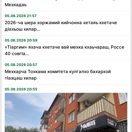
Мехкадаь
05.08.2026 21:57
2026-ча шера хоржамий кийчонна хетаяь кхетаче
дӏахьош хилар...
05.08.2026 20:59
«Тӏаргим» яхача кхетаче вай мехка кхаьчараш, Россе
40 совгӏа...
05.08.2026 20:57
Мехкарча Тохкама комитета кулгалхо бахархой
тӏаэцаш хилар
05.08.2026 20:55