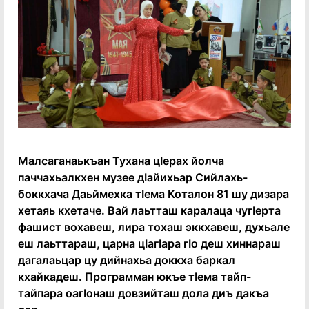
Малсаганаькъан Тухана цӏерах йолча
паччахьалкхен музее дӏайихьар Сийлахь-
боккхача Даьймехка тӏема Коталон 81 шу дизара
хетаяь кхетаче. Вай лаьтташ каралаца чугӏерта
фашист вохавеш, лира тохаш эккхавеш, духьале
еш лаьттараш, царна цӏагӏара гӏо деш хиннараш
дагалаьцар цу дийнахьа доккха баркал
кхайкадеш. Программан юкъе тӏема тайп-
тайпара оагӏонаш довзийташ дола диъ дакъа