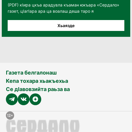
(PDF) кӀира цкъа арадувла къаман юкъара «Сердало»
газет, цӀагӀара ара ца воалаш деша таро я
Хьаязде
Газета белгалонаш
Кепа тохара хьакъехьа
Се дӀавовзийта раьза ва