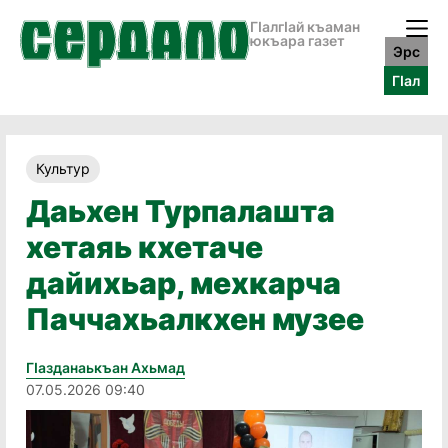
ГӀалгӀай къаман
юкъара газет
Эрс
ГӀал
Культур
Даьхен Турпалашта
хетаяь кхетаче
дайихьар, мехкарча
Паччахьалкхен музее
Гӏазданаькъан Ахьмад
07.05.2026 09:40