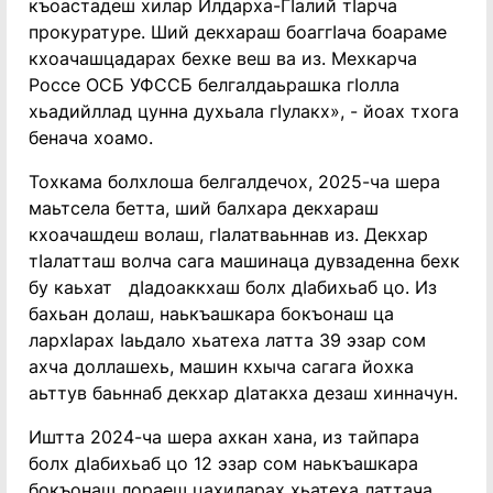
къоастадеш хилар Илдарха-ГIалий тIарча
прокуратуре. Ший декхараш боаггIача боараме
кхоачашцадарах бехке веш ва из. Мехкарча
Россе ОСБ УФССБ белгалдаьрашка гIолла
хьадийллад цунна духьала гIулакх», - йоах тхога
бенача хоамо.
Тохкама болхлоша белгалдечох, 2025-ча шера
маьтсела бетта, ший балхара декхараш
кхоачашдеш волаш, гIалатваьннав из. Декхар
тIалатташ волча сага машинаца дувзаденна бехк
бу каьхат дIадоаккхаш болх дIабихьаб цо. Из
бахьан долаш, наькъашкара бокъонаш ца
лархIарах Iаьдало хьатеха латта 39 эзар сом
ахча доллашехь, машин кхыча сагага йохка
аьттув баьннаб декхар дIатакха дезаш хинначун.
Иштта 2024-ча шера ахкан хана, из тайпара
болх дIабихьаб цо 12 эзар сом наькъашкара
бокъонаш лораеш цахиларах хьатеха латтача