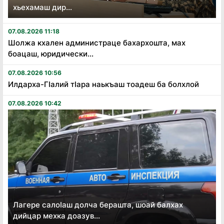
хьехамаш дир...
07.08.2026 11:18
Шолжа кхален администраце бахархошта, мах
боацаш, юридически...
07.08.2026 10:56
Илдарха-Гӏалий тӏара наькъаш тоадеш ба болхлой
07.08.2026 10:42
Лагере салоӏаш долча берашта, шоай балхах
дийцар мехка доазув...