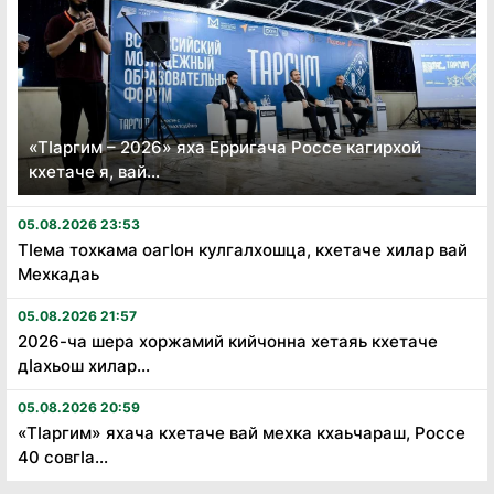
«Тӏаргим – 2026» яха Ерригача Россе кагирхой
кхетаче я, вай...
05.08.2026 23:53
Тӏема тохкама оагӏон кулгалхошца, кхетаче хилар вай
Мехкадаь
05.08.2026 21:57
2026-ча шера хоржамий кийчонна хетаяь кхетаче
дӏахьош хилар...
05.08.2026 20:59
«Тӏаргим» яхача кхетаче вай мехка кхаьчараш, Россе
40 совгӏа...