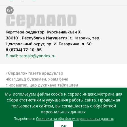
Керттера редактор: Курскенаькъан Х.
386101, Республика Ингушетия, г. Назрань, тер.
Центральный округ, пр. И. Базоркина, д. 60.
8 (8734) 77-10-85
E-mail: serdalo@yandex.ru
«Сердало» газета арадувлар
чIоагIдаьд бувзамеи, хоам беча
гIирсаштеи, цар дуккхача тайпаштеи
тIахьожам лоаттабеча Федеральни
Мы используем файлы cookie и сервис Яндекс.Метрика для
болхлоша (Роскомнадзор).
сбора статистики и улучшения работы сайта. Продолжая
Реестровая запись СМИ: ЭЛ № ФС 77-
пользоваться сайтом, вы соглашаетесь с обработкой
78323 от 15.05.2020 г. Учредитель:
персональных данных.
Государственное автономное
Подробнее в
Согласии на обработку персональных данных
учреждение «Издательский дом
OK
«Сердало»