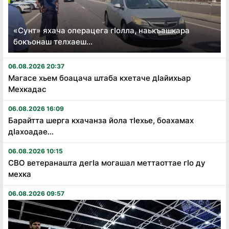
«Сунт» яхача операцега гӏолла, наькъашкара
бокъонаш телхаеш...
06.08.2026 20:37
Магасе хьем боацача штаба кхетаче дӏайихьар
Мехкадас
06.08.2026 16:09
Барайтта шерга кхачанза йола тӏехье, боахамах
дӏахоадае...
06.08.2026 10:15
СВО ветеранашта дегӏа могашал меттаоттае гӏо ду
мехка
06.08.2026 09:57