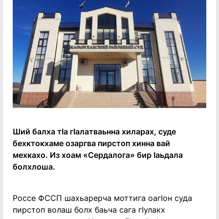
Ший балха тIа гIалатваьнна хиларах, суде
бехктокхаме озаргва пирстоп хинна вай
мехкахо. Из хоам «Сердалога» бир Iаьдала
болхлоша.
Россе ФССП шахьарерча моттига оагIон суда
пирстоп волаш болх баьча сага гIулакх