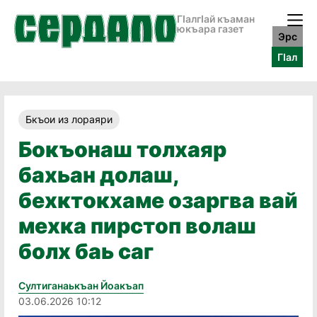
ГӀалгӀай къаман
юкъара газет
Эрс
ГӀал
Бкъои из лораяри
Бокъонаш толхаяр
бахьан долаш,
бехктокхаме озаргва вай
мехка пирстоп волаш
болх баь саг
Султиганаькъан Йоакъап
03.06.2026 10:12