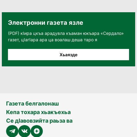
Электронни газета язле
(PDF) кӀира цкъа арадувла къаман юкъара «Сердало»
газет, цӀагӀара ара ца воалаш деша таро я
Хьаязде
Газета белгалонаш
Кепа тохара хьакъехьа
Се дӀавовзийта раьза ва