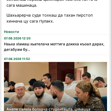
сага машинаца.
Шахьарерча суде тохкаш да тахан пирстоп
хиннача цу сага гIулакх.
Новости
07.08.2026 12:20
Наьха хӏамаш хьателача моттига доккха къоал дарах,
дегабуам бу...
07.08.2026 11:52
Анапе салаӏа болхача студенташта, цхьацца