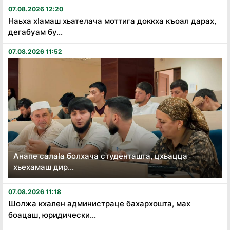
07.08.2026 12:20
Наьха хӏамаш хьателача моттига доккха къоал дарах,
дегабуам бу...
07.08.2026 11:52
Анапе салаӏа болхача студенташта, цхьацца
хьехамаш дир...
07.08.2026 11:18
Шолжа кхален администраце бахархошта, мах
боацаш, юридически...