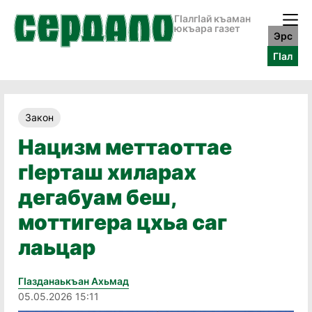
ГӀалгӀай къаман
юкъара газет
Эрс
ГӀал
Закон
Нацизм меттаоттае
гӏерташ хиларах
дегабуам беш,
моттигера цхьа саг
лаьцар
Гӏазданаькъан Ахьмад
05.05.2026 15:11