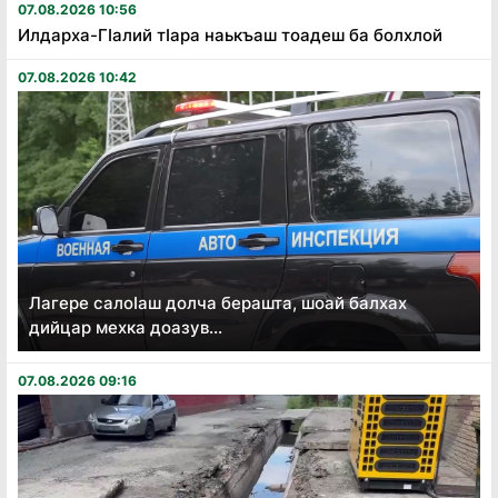
07.08.2026 10:56
Илдарха-Гӏалий тӏара наькъаш тоадеш ба болхлой
07.08.2026 10:42
Лагере салоӏаш долча берашта, шоай балхах
дийцар мехка доазув...
07.08.2026 09:16