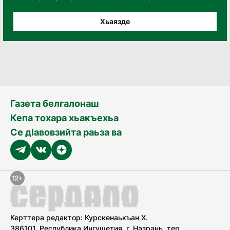
Хьаязде
Газета белгалонаш
Кепа тохара хьакъехьа
Се дӀавовзийта раьза ва
Керттера редактор: Курскенаькъан Х.
386101, Республика Ингушетия, г. Назрань, тер.