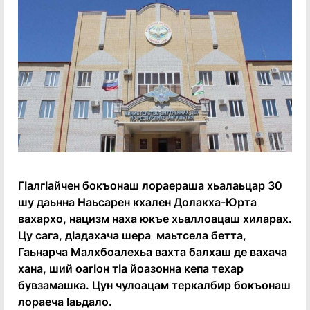
Гӏалгӏайчен бокъонаш лораераша хьалаьцар 30
шу даьнна Наьсарен кхален Долакха-Юрта
вахархо, нацизм наха юкъе хьаллоацаш хиларах.
Цу сага, дӏадахача шера маьтсела бетта,
Гаьнарча Малхбоалехьа вахта балхаш де вахача
хана, ший оагӏон тӏа йоазонна кепа техар
бувзамашка. Цун чулоацам теркалбир бокъонаш
лораеча ӏаьдало.