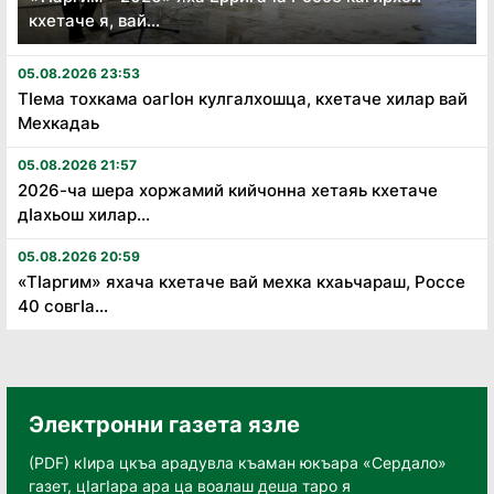
кхетаче я, вай...
05.08.2026 23:53
Тӏема тохкама оагӏон кулгалхошца, кхетаче хилар вай
Мехкадаь
05.08.2026 21:57
2026-ча шера хоржамий кийчонна хетаяь кхетаче
дӏахьош хилар...
05.08.2026 20:59
«Тӏаргим» яхача кхетаче вай мехка кхаьчараш, Россе
40 совгӏа...
Электронни газета язле
(PDF) кӀира цкъа арадувла къаман юкъара «Сердало»
газет, цӀагӀара ара ца воалаш деша таро я