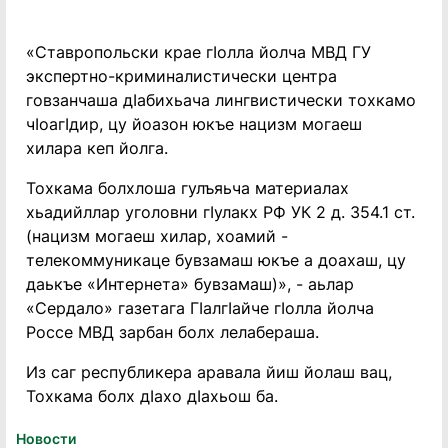
«Ставропольски крае гӏолла йолча МВД ГУ
экспертно-криминалистически центра
говзанчаша дӏабихьача лингвистически тохкамо
чӏоагӏдир, цу йоазон юкъе нацизм могаеш
хилара кеп йолга.
Тохкама болхлоша гулъяьча материалах
хьадийллар уголовни гӏулакх РФ УК 2 д. 354.1 ст.
(нацизм могаеш хилар, хоамий -
телекоммуникаце бувзамаш юкъе а доахаш, цу
даькъе «Интернета» бувзамаш)», - аьлар
«Сердало» газетага Гӏалгӏайче гӏолла йолча
Россе МВД зарбан болх лелабераша.
Из саг республикера аравала йиш йолаш вац,
Тохкама болх дӏахо дӏахьош ба.
Новости