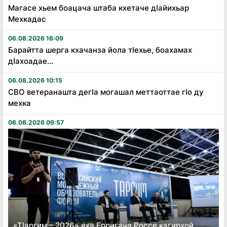
Магасе хьем боацача штаба кхетаче дӏайихьар
Мехкадас
06.08.2026 16:09
Барайтта шерга кхачанза йола тӏехье, боахамах
дӏахоадае...
06.08.2026 10:15
СВО ветеранашта дегӏа могашал меттаоттае гӏо ду
мехка
06.08.2026 09:57
«Тӏаргим – 2026» яха Ерригача Россе кагирхой