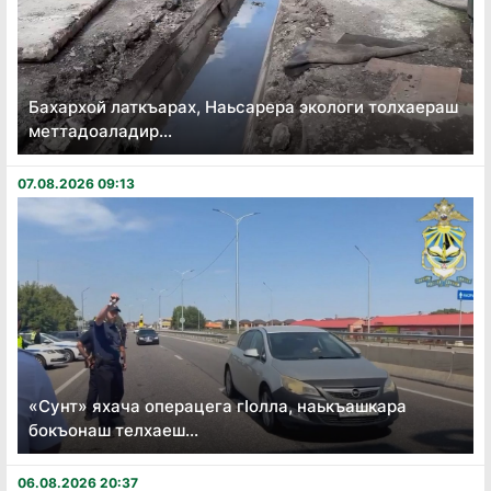
Бахархой латкъарах, Наьсарера экологи толхаераш
меттадоаладир...
07.08.2026 09:13
«Сунт» яхача операцега гӏолла, наькъашкара
бокъонаш телхаеш...
06.08.2026 20:37