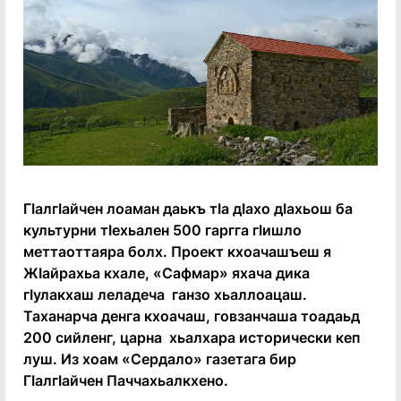
Гӏалгӏайчен лоаман даькъ тӏа дӏахо дӏахьош ба
культурни тӏехьален 500 гаргга гӏишло
меттаоттаяра болх. Проект кхоачашъеш я
Жӏайрахьа кхале, «Сафмар» яхача дика
гӏулакхаш леладеча ганзо хьаллоацаш.
Таханарча денга кхоачаш, говзанчаша тоадаьд
200 сийленг, царна хьалхара исторически кеп
луш. Из хоам «Сердало» газетага бир
Гӏалгӏайчен Паччахьалкхено.