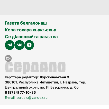
Газета белгалонаш
Кепа тохара хьакъехьа
Се дӀавовзийта раьза ва
Керттера редактор: Курскенаькъан Х.
386101, Республика Ингушетия, г. Назрань, тер.
Центральный округ, пр. И. Базоркина, д. 60.
8 (8734) 77-10-85
E-mail: serdalo@yandex.ru