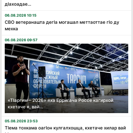
дӏахоадае...
06.08.2026 10:15
СВО ветеранашта дегӏа могашал меттаоттае гӏо ду
мехка
06.08.2026 09:57
«Тӏаргим – 2026» яха Ерригача Россе кагирхой
кхетаче я, вай...
05.08.2026 23:53
Тӏема тохкама оагӏон кулгалхошца, кхетаче хилар вай