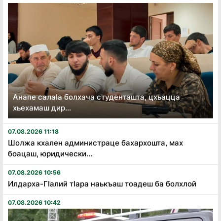
Анапе салаӏа болхача студенташта, цхьацца
хьехамаш дир...
07.08.2026 11:18
Шолжа кхален администраце бахархошта, мах
боацаш, юридически...
07.08.2026 10:56
Илдарха-Гӏалий тӏара наькъаш тоадеш ба болхлой
07.08.2026 10:42