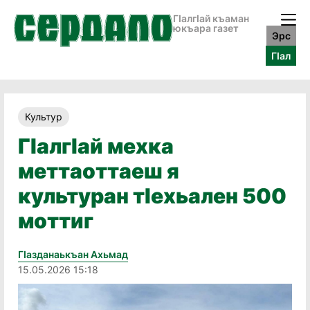
ГӀалгӀай къаман
юкъара газет
Эрс
ГӀал
Культур
Гӏалгӏай мехка
меттаоттаеш я
культуран тӏехьален 500
моттиг
Гӏазданаькъан Ахьмад
15.05.2026 15:18