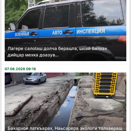
Лагере салоӏаш долча берашта, шоай балхах
дийцар мехка доазув...
07.08.2026 09:16
Бахархой латкъарах, Наьсарера экологи толхаераш