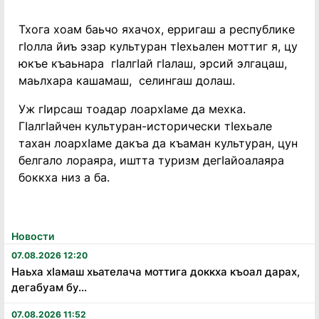
Тхога хоам баьчо яхачох, ерригаш а республике
гӏолла йиъ эзар культуран тӏехьален моттиг я, цу
юкъе къаьнара гӏалгӏай гӏалаш, эрсий элгацаш,
маьлхара кашамаш, селингаш долаш.
Уж гӏирсаш тоадар лоархӏаме да мехка.
Гӏалгӏайчен культуран-исторически тӏехьале
тахан лоархӏаме дакъа да къаман культуран, цун
белгало лораяра, иштта туризм дегӏайоалаяра
боккха низ а ба.
Новости
07.08.2026 12:20
Наьха хӏамаш хьателача моттига доккха къоал дарах,
дегабуам бу...
07.08.2026 11:52