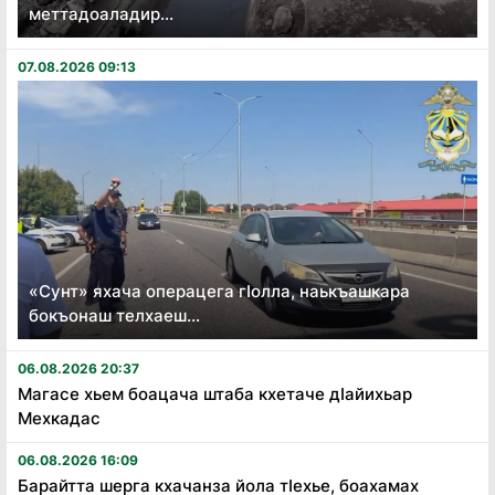
меттадоаладир...
07.08.2026 09:13
«Сунт» яхача операцега гӏолла, наькъашкара
бокъонаш телхаеш...
06.08.2026 20:37
Магасе хьем боацача штаба кхетаче дӏайихьар
Мехкадас
06.08.2026 16:09
Барайтта шерга кхачанза йола тӏехье, боахамах