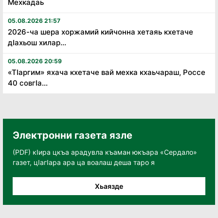
Мехкадаь
05.08.2026 21:57
2026-ча шера хоржамий кийчонна хетаяь кхетаче
дӏахьош хилар...
05.08.2026 20:59
«Тӏаргим» яхача кхетаче вай мехка кхаьчараш, Россе
40 совгӏа...
Электронни газета язле
(PDF) кӀира цкъа арадувла къаман юкъара «Сердало»
газет, цӀагӀара ара ца воалаш деша таро я
Хьаязде