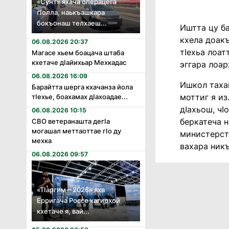
«Сунт» яхача операцега
гӏолла, наькъашкара
бокъонаш телхаеш...
Иштта цу б
кхела доак
06.08.2026 20:37
тӏехьа лоат
Магасе хьем боацача штаба
кхетаче дӏайихьар Мехкадас
эггара лоар
06.08.2026 16:09
Ишкол тахан
Барайтта шерга кхачанза йола
моттиг я из
тӏехье, боахамах дӏахоадае...
дӏахьош, чӏ
06.08.2026 10:15
беркатеча н
СВО ветеранашта дегӏа
могашал меттаоттае гӏо ду
министерств
мехка
вахара никъ
06.08.2026 09:57
«Тӏаргим – 2026» яха
Ерригача Россе кагирхой
кхетаче я, вай...