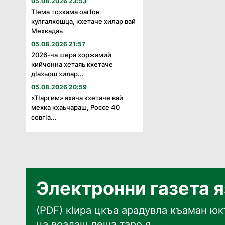
05.08.2026 23:53
Тӏема тохкама оагӏон
кулгалхошца, кхетаче хилар вай
Мехкадаь
05.08.2026 21:57
2026-ча шера хоржамий
кийчонна хетаяь кхетаче
дӏахьош хилар...
05.08.2026 20:59
«Тӏаргим» яхача кхетаче вай
мехка кхаьчараш, Россе 40
совгӏа...
Электронни газета 
(PDF) кӀира цкъа арадувла къаман юкъ
ца воалаш деша таро я