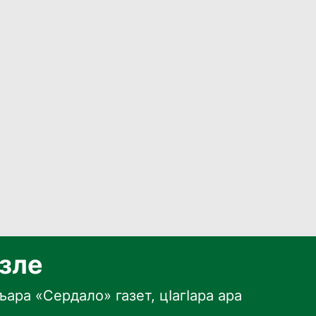
язле
ара «Сердало» газет, цӀагӀара ара