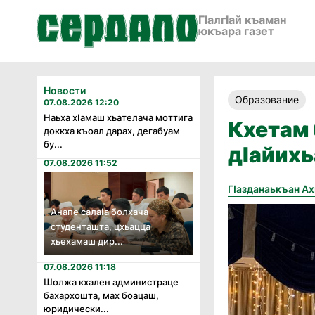
ГӀалгӀай къаман
юкъара газет
Новости
Образование
07.08.2026 12:20
Наьха хӏамаш хьателача моттига
Кхетам 
доккха къоал дарах, дегабуам
бу...
дӏайихь
07.08.2026 11:52
Гӏазданаькъан А
Анапе салаӏа болхача
студенташта, цхьацца
хьехамаш дир...
07.08.2026 11:18
Шолжа кхален администраце
бахархошта, мах боацаш,
юридически...