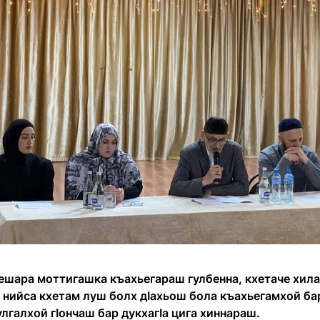
ешара моттигашка къахьегараш гулбенна, кхетаче хил
 нийса кхетам луш болх дӏахьош бола къахьегамхой ба
лгалхой гӏончаш бар дукхагӏа цига хиннараш.