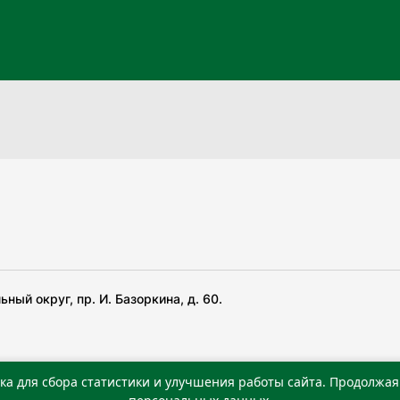
ный округ, пр. И. Базоркина, д. 60.
ка для сбора статистики и улучшения работы сайта. Продолжая 
 беча гIирсаштеи, цар дуккхача тайпаштеи тIахьожам