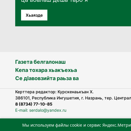
Хьаязде
Газета белгалонаш
Кепа тохара хьакъехьа
Се дӀавовзийта раьза ва
Керттера редактор: Курскенаькъан Х.
386101, Республика Ингушетия, г. Назрань, тер. Централь
8 (8734) 77-10-85
E-mail: serdalo@yandex.ru
Мы используем файлы cookie и сервис Яндекс.Метри
«Сердало» газета арадувлар чIоагIдаьд бувзамеи, хоам