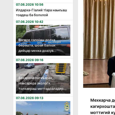
07.08.2026 10:56
Илдарха-Гӏалий тӏара наькъаш
тоадеш ба болхлой
07.08.2026 10:42
Лагере салоӏаш долча
берашта, шоай балхах
дийцар мехка доазув...
07.08.2026 09:16
Бахархой латкъарах,
Наьсарера экологи
толхаераш меттадоаладир...
07.08.2026 09:13
Мехкарча д
кагирхошта
моттигий ку