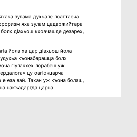
яхача зулама духьале лоаттаеча
рроризм яха зулам цадаржийтара
 болх дӏахьош кхоачашде дезарех,
гӏа йола ха цар дӏахьош йола
 цудухьа къонабарашца болх
 воча гӏулакхех лорабеш уж
Сердалога» цу оагӏонцарча
е еза вай. Тахан уж къона болаш,
хана накъадаргда царна.