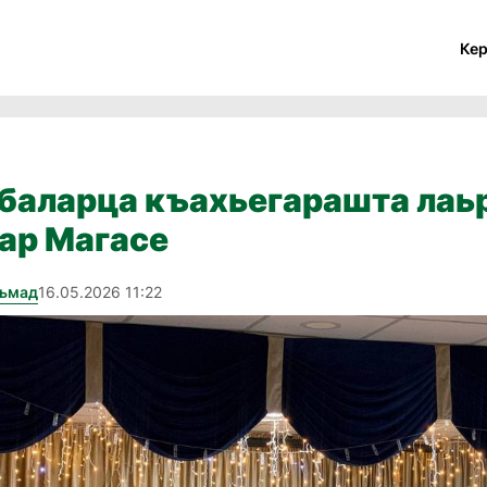
Ке
баларца къахьегарашта лаьр
ар Магасе
хьмад
16.05.2026 11:22