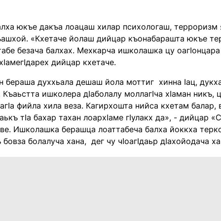
алха юкъе дакъа лоацаш хилар психологаш, терроризм 
ъашхой. «Кхетаче йолаш дийцар къонабарашта юкъе те
табе безача балхах. Мехкарча ишколашка цу оагӏонцара
хӏамегӏдарех дийцар кхетаче.
 бераша духхьала дешаш йола моттиг хинна ӏац, дукха
. Къаьстта ишколера дӏаболалу моллагӏча хӏаман никъ,
оагӏа фийла хила веза. Кагирхошта нийса кхетам балар,
аькъ тӏа бахар тахан лоархӏаме гӏулакх да», - дийцар «
е. Ишколашка берашца лоаттабеча балха йоккха терко 
 бовза болалуча хана, дег чу чӏоагӏдаьр дӏахойодача 