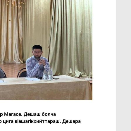
ар Магасе. Дешаш болча
р цига вӏашагӏкхийттараш. Дешара