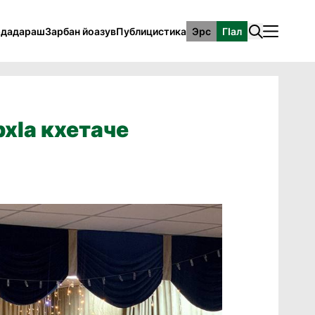
рдадараш
Зарбан йоазув
Публицистика
Эрс
ГӀал
хӏа кхетаче