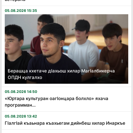
05.08.2026 15:35
Берашца кхетаче дӏахьош хилар Магӏалбикерча
ОПДН кулгалхо
05.08.2026 14:50
«Юртара культуран оагӏонцара болхло» яхача
программан...
05.08.2026 13:42
Гӏалгӏай къаьнара къахьегам дийнбеш хилар Инаркъе