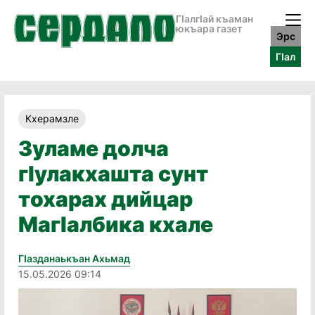
ГӀалгӀай къаман
юкъара газет
Эрс
ГӀал
Кхерамзле
Зуламе долча
гӏулакхашта сунт
тохарах дийцар
Магӏалбика кхале
Гӏазданаькъан Ахьмад
15.05.2026 09:14