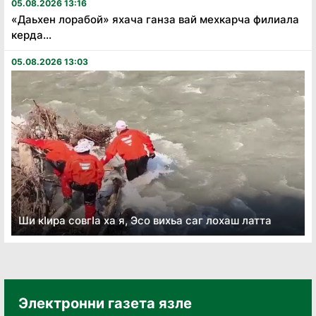
05.08.2026 13:16
«Даьхен лорабой» яхача ганза вай мехкарча филиала
керда...
05.08.2026 13:03
Ши кӏира совгӏа ха я, Эсо вихьа саг лохаш латта
Электронни газета язле