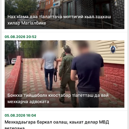
Нах хӏама даа тӏалаттача моттигий хьал тохкаш
хилар Магӏалбике
05.08.2026 20:52
Боккха тийшаболх кхостабар тӏатетташ да вай
мехкарча адвоката
05.08.2026 16:04
Мехкадаьгара баркал оалаш, каьхат делар МВД
ветерана