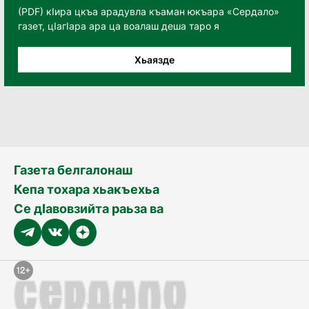
(PDF) кӀира цкъа арадувла къаман юкъара «Сердало»
газет, цӀагӀара ара ца воалаш деша таро я
Хьаязде
Газета белгалонаш
Кепа тохара хьакъехьа
Се дӀавовзийта раьза ва