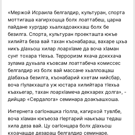
«Мержой Исраила белгалдир, культуран, спорта
моттигаша кагирхошца болх лоаттабеш, царна
пайдане хургдар хьалхадоаккхаш болх бе
безилга. Спорта, культуран проекташта юкъе
хилийта беза вай тахан къонабараш, вахаре цхьа
никъ дӏахьош хилар лоархӏаме да воча хӏаман
сунт тохара тӏехьа. Терроризм яхача доккхача
зулама духьала къовсам лоаттабеча комиссес
белгалдир из болх вай массане хьаллоацаш
дӏабахьа безилга, къонабарий кхетам нийсбар,
воча гӏулакхашта уж юстара хилийтара тӏехьа
къахьегар, тахан лоархӏамеча декхарех долга», -
дийцар «Сердалога» семинара доакъашхоша.
Интернета оагӏонашка гӏолла, кагирхой тувлбе,
воча хӏаман юкъеоза гӏертарий наькъаш тедаш
хила деза вай. Цу оагӏонцара болх дӏахьош
кхоачашде дезараш белгалдир семинаре.