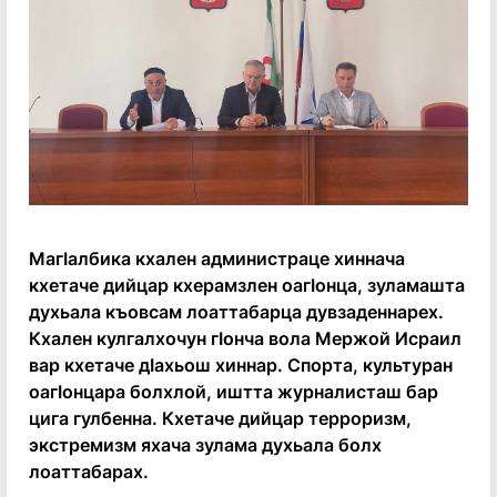
Магӏалбика кхален администраце хиннача
кхетаче дийцар кхерамзлен оагӏонца, зуламашта
духьала къовсам лоаттабарца дувзаденнарех.
Кхален кулгалхочун гӏонча вола Мержой Исраил
вар кхетаче дӏахьош хиннар. Спорта, культуран
оагӏонцара болхлой, иштта журналисташ бар
цига гулбенна. Кхетаче дийцар терроризм,
экстремизм яхача зулама духьала болх
лоаттабарах.