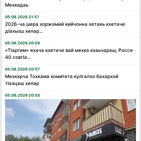
Мехкадаь
05.08.2026 21:57
2026-ча шера хоржамий кийчонна хетаяь кхетаче
дӏахьош хилар...
05.08.2026 20:59
«Тӏаргим» яхача кхетаче вай мехка кхаьчараш, Россе
40 совгӏа...
05.08.2026 20:57
Мехкарча Тохкама комитета кулгалхо бахархой
тӏаэцаш хилар
05.08.2026 20:55