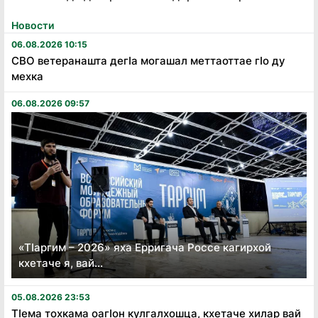
Новости
06.08.2026 10:15
СВО ветеранашта дегӏа могашал меттаоттае гӏо ду
мехка
06.08.2026 09:57
«Тӏаргим – 2026» яха Ерригача Россе кагирхой
кхетаче я, вай...
05.08.2026 23:53
Тӏема тохкама оагӏон кулгалхошца, кхетаче хилар вай