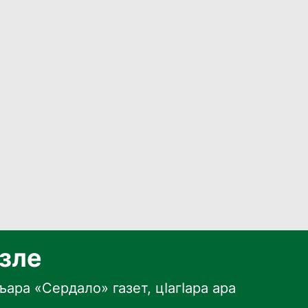
язле
ара «Сердало» газет, цӀагӀара ара