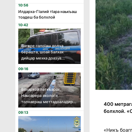
10:56
Илдарха-Гӏалий тӏара наькъаш
тоадеш ба болхлой
10:42
Лагере салоӏаш долча
берашта, шоай балхах
дийцар мехка доазув...
09:16
Бахархой латкъарах,
Наьсарера экологи
толхаераш меттадоаладир...
400 метраг
болхлой. «
09:13
«Никъ боагг