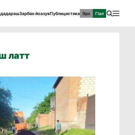
рдадараш
Зарбан йоазув
Публицистика
Эрс
ГӀал
ш латт