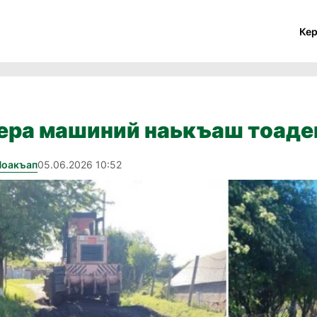
Ке
ера машиний наькъаш тоаде
Йоакъап
05.06.2026 10:52