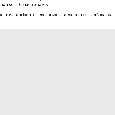
йоах тхога бенача хоамо.
ьттача догӏашта тӏехьа къаьга денош этта гӏадбаха; н