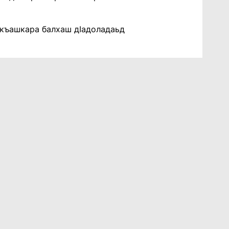
аькъашкара балхаш дӏадоладаьд