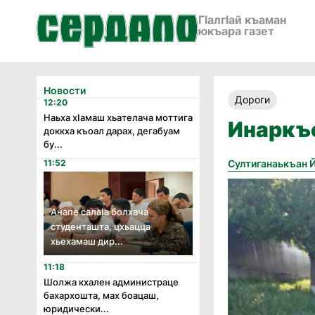
ГӀалгӀай къаман
юкъара газет
Новости
Дороги
12:20
Наьха хӏамаш хьателача моттига
Инаркъ
доккха къоал дарах, дегабуам
бу...
11:52
Султиганаькъан 
Анапе салаӏа болхача
студенташта, цхьацца
хьехамаш дир...
11:18
Шолжа кхален администраце
бахархошта, мах боацаш,
юридически...