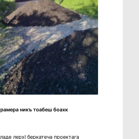
урамера никъ тоабеш боахк
ладе лерхӏ беркатеча проектага