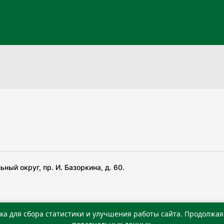
ный округ, пр. И. Базоркина, д. 60.
ка для сбора статистики и улучшения работы сайта. Продолжая 
 беча гIирсаштеи, цар дуккхача тайпаштеи тIахьожам