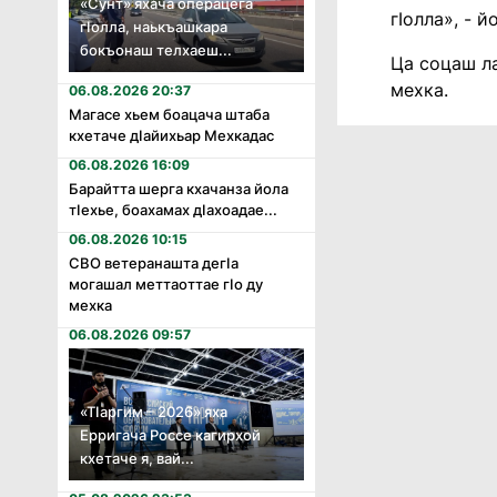
«Сунт» яхача операцега
гӏолла», - 
гӏолла, наькъашкара
бокъонаш телхаеш...
Ца соцаш ла
мехка.
06.08.2026 20:37
Магасе хьем боацача штаба
кхетаче дӏайихьар Мехкадас
06.08.2026 16:09
Барайтта шерга кхачанза йола
тӏехье, боахамах дӏахоадае...
06.08.2026 10:15
СВО ветеранашта дегӏа
могашал меттаоттае гӏо ду
мехка
06.08.2026 09:57
«Тӏаргим – 2026» яха
Ерригача Россе кагирхой
кхетаче я, вай...