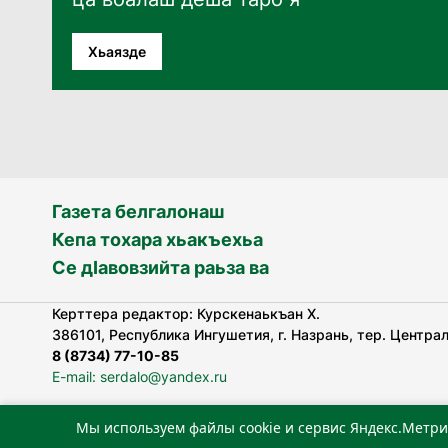
Хьаязде
Газета белгалонаш
Кепа тохара хьакъехьа
Се дӀавовзийта раьза ва
Керттера редактор: Курскенаькъан Х.
386101, Республика Ингушетия, г. Назрань, тер. Централь
8 (8734) 77-10-85
E-mail: serdalo@yandex.ru
Мы используем файлы cookie и сервис Яндекс.Метри
«Сердало» газета арадувлар чIоагIдаьд бувзамеи, хоам