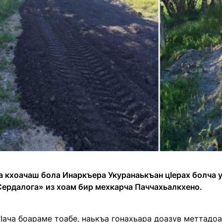
а кхоачаш бола Инаркъера Укуранаькъан цӏерах болча 
Сердалога» из хоам бир мехкарча Паччахьалкхено.
ӏача боараме тоабе, наькъа гонахьара доазув меттадоа