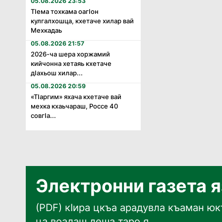
05.08.2026 23:53
Тӏема тохкама оагӏон
кулгалхошца, кхетаче хилар вай
Мехкадаь
05.08.2026 21:57
2026-ча шера хоржамий
кийчонна хетаяь кхетаче
дӏахьош хилар...
05.08.2026 20:59
«Тӏаргим» яхача кхетаче вай
мехка кхаьчараш, Россе 40
совгӏа...
Электронни газета 
(PDF) кӀира цкъа арадувла къаман юкъ
ца воалаш деша таро я