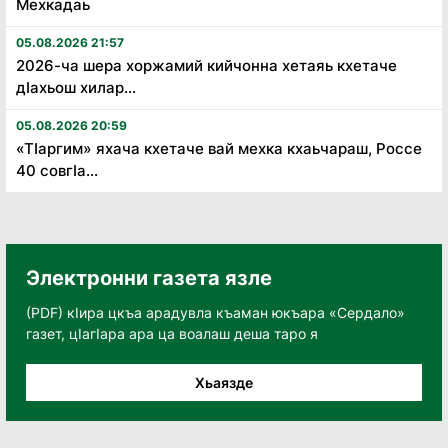
Мехкадаь
05.08.2026 21:57
2026-ча шера хоржамий кийчонна хетаяь кхетаче
дӏахьош хилар...
05.08.2026 20:59
«Тӏаргим» яхача кхетаче вай мехка кхаьчараш, Россе
40 совгӏа...
Электронни газета язле
(PDF) кӀира цкъа арадувла къаман юкъара «Сердало»
газет, цӀагӀара ара ца воалаш деша таро я
Хьаязде