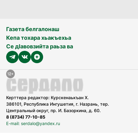
Газета белгалонаш
Кепа тохара хьакъехьа
Се дӀавовзийта раьза ва
Керттера редактор: Курскенаькъан Х.
386101, Республика Ингушетия, г. Назрань, тер.
Центральный округ, пр. И. Базоркина, д. 60.
8 (8734) 77-10-85
E-mail: serdalo@yandex.ru