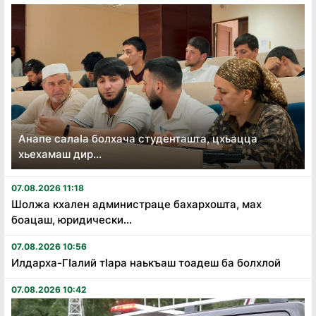
Анапе салаӏа болхача студенташта, цхьацца
хьехамаш дир...
07.08.2026 11:18
Шолжа кхален администраце бахархошта, мах
боацаш, юридически...
07.08.2026 10:56
Илдарха-Гӏалий тӏара наькъаш тоадеш ба болхлой
07.08.2026 10:42