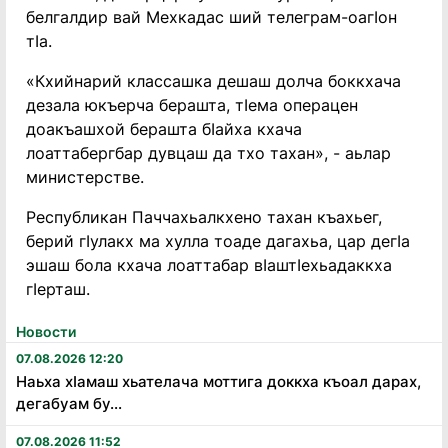
белгалдир вай Мехкадас ший телеграм-оагӀон
тӀа.
«Кхийнарий классашка дешаш долча боккхача
дезала юкъерча берашта, тӀема операцен
доакъашхой берашта бӀайха кхача
лоаттабергбар дувцаш да тхо тахан», - аьлар
министерстве.
Республикан Паччахьалкхено тахан къахьег,
берий гӀулакх ма хулла тоаде дагахьа, цар дегӀа
эшаш бола кхача лоаттабар вӀаштӀехьадаккха
гӀерташ.
Новости
07.08.2026 12:20
Наьха хӏамаш хьателача моттига доккха къоал дарах,
дегабуам бу...
07.08.2026 11:52