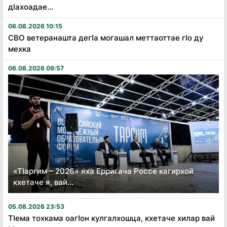
дӏахоадае...
06.08.2026 10:15
СВО ветеранашта дегӏа могашал меттаоттае гӏо ду
мехка
06.08.2026 09:57
«Тӏаргим – 2026» яха Ерригача Россе кагирхой
кхетаче я, вай...
05.08.2026 23:53
Тӏема тохкама оагӏон кулгалхошца, кхетаче хилар вай