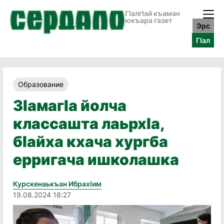
ГӀалгӀай къаман
юкъара газет
Эрс
ГӀал
Образование
ЗӀамагӀа йолча
классашта лаьрхӀа,
бӀайха кхача хургба
ерригача ишколашка
Курскенаькъан Ибрахӏим
19.08.2024 18:27