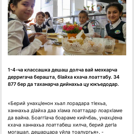
1-4-ча классашка дешаш долча вай мехкарча
дерригача берашта, бӀайха кхача лоаттабу. 34
877 бер да таханарча дийнахьа цу юкъедодар.
«Берий унахцӀенон хьал лорадара тӀехьа,
ханнахьа дӀайха даа хӀама лоаттадар лоархӀаме
да вайна. БоаггӀача боараме кийчбаь, унахцӀена
кхача ханнахьа лоаттабеш хилча, берий дегӀа
могашал, дешарцара уйла тоалургья», -