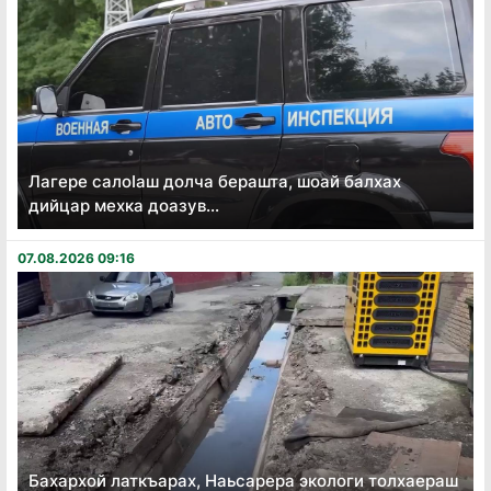
Лагере салоӏаш долча берашта, шоай балхах
дийцар мехка доазув...
07.08.2026 09:16
Бахархой латкъарах, Наьсарера экологи толхаераш