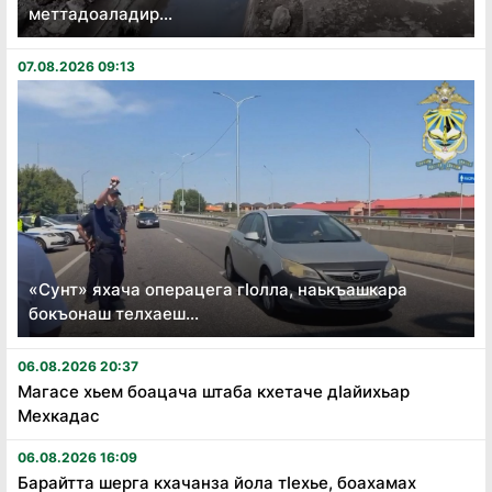
меттадоаладир...
07.08.2026 09:13
«Сунт» яхача операцега гӏолла, наькъашкара
бокъонаш телхаеш...
06.08.2026 20:37
Магасе хьем боацача штаба кхетаче дӏайихьар
Мехкадас
06.08.2026 16:09
Барайтта шерга кхачанза йола тӏехье, боахамах