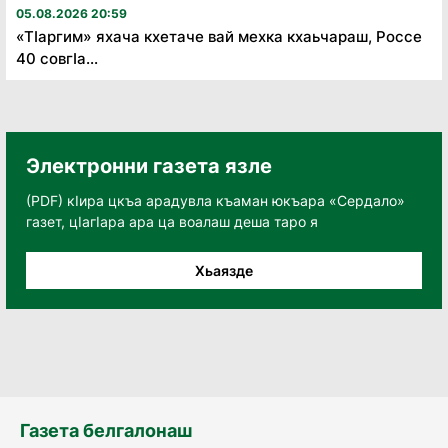
05.08.2026 20:59
«Тӏаргим» яхача кхетаче вай мехка кхаьчараш, Россе
40 совгӏа...
Электронни газета язле
(PDF) кӀира цкъа арадувла къаман юкъара «Сердало»
газет, цӀагӀара ара ца воалаш деша таро я
Хьаязде
Газета белгалонаш