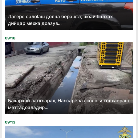
Лагере салоӏаш долча берашта, шоай балхах
дийцар мехка доазув...
09:16
Бахархой латкъарах, Наьсарера экологи толхаераш
меттадоаладир...
09:13