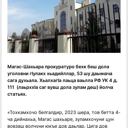
Магас-Шахьара прокуратуро бехк беш дола
уголовни гӏулакх хьадийллар, 53 шу даьннача
сага духьала. Хьалхагӏа лаьца ваьлла РФ УК 4 д.
111 (лаьрххӏа саг вувш дола зулам деш) йолча
статьях.
«Тохкамхочо белгалдир, 2023 шера, тов бетта 4-
ча дийнахьа, Магас шахьаре, зуламхочуни цун
вовзаш волчуни юкъе дов даьлар. Цига дов