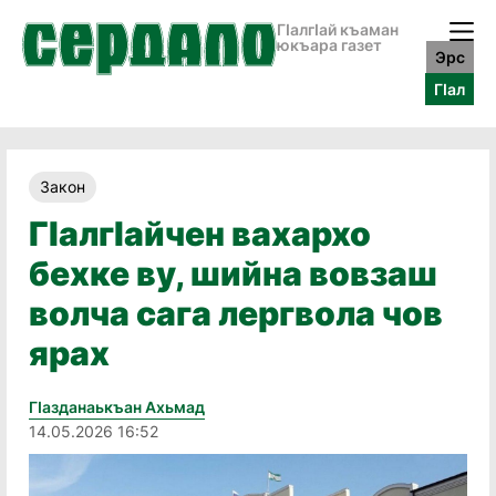
ГӀалгӀай къаман
юкъара газет
Эрс
ГӀал
Закон
Гӏалгӏайчен вахархо
бехке ву, шийна вовзаш
волча сага лергвола чов
ярах
Гӏазданаькъан Ахьмад
14.05.2026 16:52