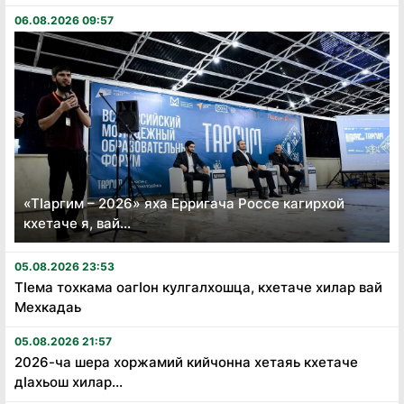
06.08.2026 09:57
«Тӏаргим – 2026» яха Ерригача Россе кагирхой
кхетаче я, вай...
05.08.2026 23:53
Тӏема тохкама оагӏон кулгалхошца, кхетаче хилар вай
Мехкадаь
05.08.2026 21:57
2026-ча шера хоржамий кийчонна хетаяь кхетаче
дӏахьош хилар...