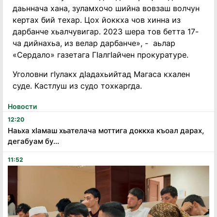
даьннача хана, зуламхочо шийна вовзаш волчун
кертах бий техар. Цох йоккха чов хинна из
дарбанче хьалчувигар. 2023 шера тов бетта 17-
ча дийнахьа, из велар дарбанче», - аьлар
«Сердало» газетага Гӏалгӏайчен прокуратуре.
Уголовни гӏулакх дӏадахьийтад Магаса кхален
суде. Кастлуш из судо тохкаргда.
Новости
12:20
Наьха хӏамаш хьателача моттига доккха къоал дарах,
дегабуам бу...
11:52