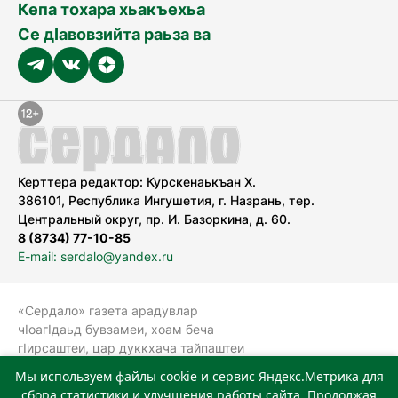
Кепа тохара хьакъехьа
Се дӀавовзийта раьза ва
Керттера редактор: Курскенаькъан Х.
386101, Республика Ингушетия, г. Назрань, тер.
Центральный округ, пр. И. Базоркина, д. 60.
8 (8734) 77-10-85
E-mail: serdalo@yandex.ru
«Сердало» газета арадувлар
чIоагIдаьд бувзамеи, хоам беча
гIирсаштеи, цар дуккхача тайпаштеи
тIахьожам лоаттабеча Федеральни
Мы используем файлы cookie и сервис Яндекс.Метрика для
болхлоша (Роскомнадзор).
сбора статистики и улучшения работы сайта. Продолжая