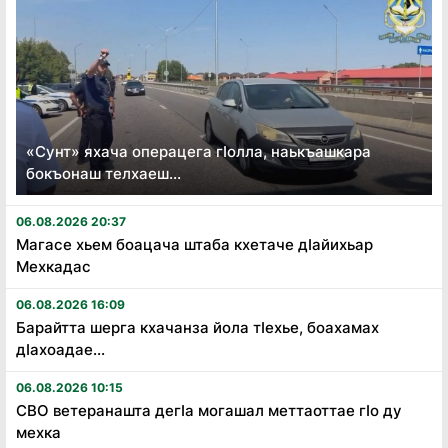
«Сунт» яхача операцега гӏолла, наькъашкара
бокъонаш телхаеш...
06.08.2026 20:37
Магасе хьем боацача штаба кхетаче дӏайихьар
Мехкадас
06.08.2026 16:09
Барайтта шерга кхачанза йола тӏехье, боахамах
дӏахоадае...
06.08.2026 10:15
СВО ветеранашта дегӏа могашал меттаоттае гӏо ду
мехка