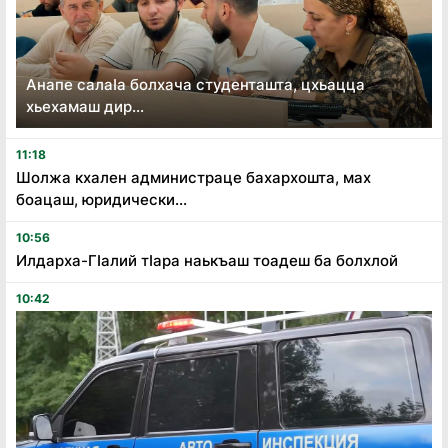
Анапе салаӏа болхача студенташта, цхьацца
хьехамаш дир...
11:18
Шолжа кхален администраце бахархошта, мах
боацаш, юридически...
10:56
Илдарха-Гӏалий тӏара наькъаш тоадеш ба болхлой
10:42